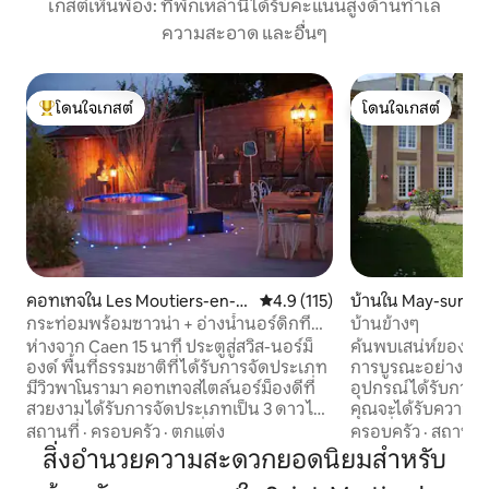
เกสต์เห็นพ้อง: ที่พักเหล่านี้ได้รับคะแนนสูงด้านทำเล
ความสะอาด และอื่นๆ
โดนใจเกสต์
โดนใจเกสต์
โดนใจเกสต์ที่สุด
โดนใจเกสต์
คอทเทจใน Les Moutiers-en-Ci
คะแนนเฉลี่ย 4.9 จาก 5, 115 รีวิว
4.9 (115)
บ้านใน May-sur-O
nglais
กระท่อมพร้อมซาวน่า + อ่างน้ำนอร์ดิกที่
บ้านข้างๆ
มองค์กว้าง
ห่างจาก Caen 15 นาที ประตูสู่สวิส-นอร์ม็
ค้นพบเสน่ห์ของบ้าน
องด์ พื้นที่ธรรมชาติที่ได้รับการจัดประเภท
การบูรณะอย่างเต็ม
มีวิวพาโนรามา คอทเทจสไตล์นอร์ม็องดีที่
อุปกรณ์ได้รับการอ
สวยงาม ได้รับการจัดประเภทเป็น 3 ดาว ได้
คุณจะได้รับความส
รับการปรับปรุงใหม่ (มีเครื่องปรับอากาศ)
บ้านที่อยู่ติดกันตั้
สถานที่
·
ครอบครัว
·
ตกแต่ง
ครอบครัว
·
สถานที่
ซาวน่าและอ่างน้ำนอร์ดิกกลางแจ้ง (365
คุณค้นพบความอุด
สิ่งอำนวยความสะดวกยอดนิยมสำหรับ
วัน/ปี) หันหน้าไปทางตะวันตกเฉียงใต้ มี
ดี: ขอนแก่น 10 ก