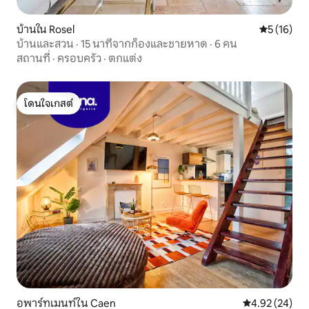
บ้านใน Rosel
คะแนนเฉลี่ย
5 (16)
บ้านและสวน · 15 นาทีจากก็องและชายหาด · 6 คน
สถานที่
·
ครอบครัว
·
ตกแต่ง
โดนใจเกสต์
โดนใจเกสต์
อพาร์ทเมนท์ใน Caen
คะแนนเฉลี่ย 4.
4.92 (24)