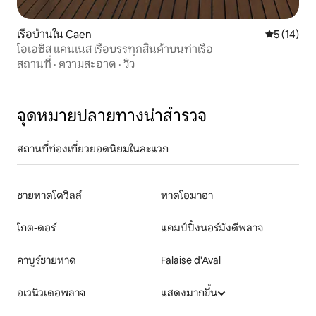
เรือบ้านใน Caen
คะแนนเฉลี่ย
5 (14)
โอเอซิส แคนเนส เรือบรรทุกสินค้าบนท่าเรือ
สถานที่
·
ความสะอาด
·
วิว
จุดหมายปลายทางน่าสำรวจ
สถานที่ท่องเที่ยวยอดนิยมในละแวก
ชายหาดโดวิลล์
หาดโอมาฮา
โกต-ดอร์
แคมป์ปิ้งนอร์มังดีพลาจ
คาบูร์ชายหาด
Falaise d'Aval
อเวนิวเดอพลาจ
แสดงมากขึ้น