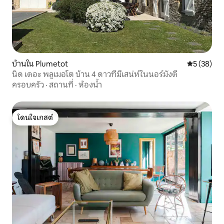
บ้านใน Plumetot
คะแนนเฉลี่ย
5 (38)
นิด เดอะ พลูเมอโต บ้าน 4 ดาวที่มีเสน่ห์ในนอร์มังดี
ครอบครัว
·
สถานที่
·
ห้องน้ำ
โดนใจเกสต์
โดนใจเกสต์