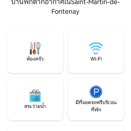
บ้านพักตากอากาศในSaint-Martin-de-
พระอาทิตย์ตกที่น่าจดจำ วิวทุ่งของฉันที่อยู่
จอดห่างออกไป 30 น
ตรงข้ามพร้อมแพะของฉัน มีเส้นทางเดินป่า
เวลา 1.5 ชั่วโมง ธรร
Fontenay
GR36 (หน้าบ้าน) เส้นทางจักรยานภูเขา เส้น
คุณเดินป่าที่สวยงา
ทางสีเขียว และเส้นทางพายเรือแคนู/คายัค
จักรยาน (เส้นทางก
อยู่ติดกับป่าที่สวยงามซึ่งมีทางเดิน
Francette ที่เข้าถึ
ท่ามกลางธรรมชาติ มีหมู่บ้านร้าง และไม่
ได้รับการต้อนรับจ
ค่อยมีคนไปมา เป็นที่พักที่มีเอกลักษณ์และ
หายาก
ห้องครัว
Wi-Fi
มีที่จอดรถฟรีบริเวณ
สระว่ายน้ำ
ที่พัก