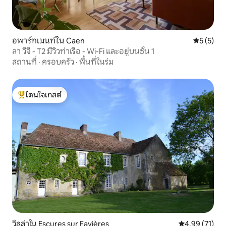
อพาร์ทเมนท์ใน Caen
คะแนนเฉลี่
5 (5)
ลา วีจี - T2 มีวิวท่าเรือ - Wi-Fi และอยู่บนชั้น 1
สถานที่
·
ครอบครัว
·
พื้นที่ในร่ม
โดนใจเกสต์
โดนใจเกสต์ที่สุด
วิลล่าใน Escures sur Favières
คะแนนเฉลี่ย 4.
4.99 (71)