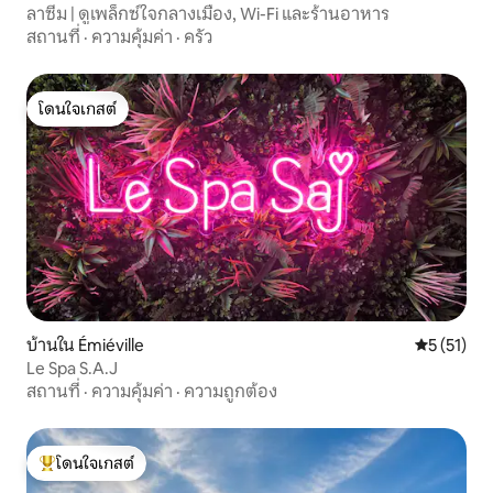
ลาซีม | ดูเพล็กซ์ใจกลางเมือง, Wi-Fi และร้านอาหาร
สถานที่
·
ความคุ้มค่า
·
ครัว
โดนใจเกสต์
โดนใจเกสต์
บ้านใน Émiéville
คะแนนเฉลี่ย
5 (51)
Le Spa S.A.J
สถานที่
·
ความคุ้มค่า
·
ความถูกต้อง
โดนใจเกสต์
โดนใจเกสต์ที่สุด