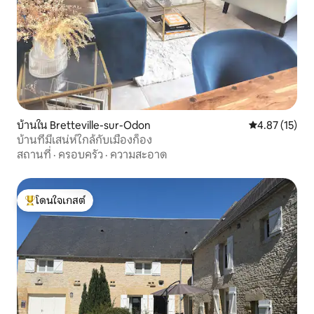
บ้านใน Bretteville-sur-Odon
คะแนนเฉลี่ย 4.
4.87 (15)
บ้านที่มีเสน่ห์ใกล้กับเมืองก็อง
สถานที่
·
ครอบครัว
·
ความสะอาด
โดนใจเกสต์
โดนใจเกสต์ที่สุด