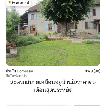
โดนใจเกสต์
โดนใจเกสต์ที่สุด
บ้านใน Domessin
คะแนนเฉลี่ย 4
4.9 (98)
กีตในทุ่งหญ้า
สะดวกสบายเหมือนอยู่บ้านในราคาต่อ
เดือนสุดประหยัด