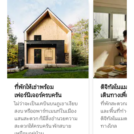
ที่พักให้เช่าพร้อม
ดิจิทัลโนแมด
เฟอร์นิเจอร์ครบครัน
เดินทางเพื่อ
ไม่ว่าจะเป็นเคบินบนภูเขาเงียบ
ที่พักสะดวกสบา
สงบ หรืออพาร์ทเมนท์ในเมือง
และพื้นที่ทำงา
แสนสะดวก ก็มีสิ่งอำนวยความ
ดิจิทัลโนแมดแ
สะดวกให้ครบครัน พักสบาย
ทางไกล
เหมือนอยู่บ้าน