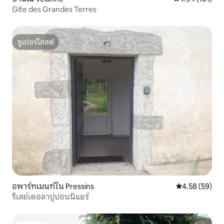
Gite des Grandes Terres
ซูเปอร์โฮสต์
ซูเปอร์โฮสต์
อพาร์ทเมนท์ใน Pressins
คะแนนเฉลี่ย 4.
4.58 (59)
รีเลย์เดอลาปูปอนนิแยร์