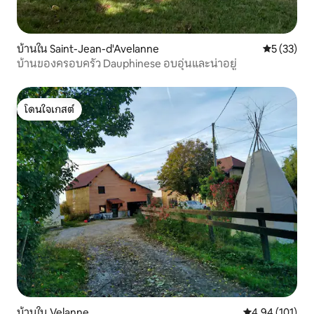
บ้านใน Saint-Jean-d'Avelanne
คะแนนเฉลี่ย
5 (33)
บ้านของครอบครัว Dauphinese อบอุ่นและน่าอยู่
โดนใจเกสต์
โดนใจเกสต์
บ้านใน Velanne
คะแนนเฉลี่ย 4.9
4.94 (101)