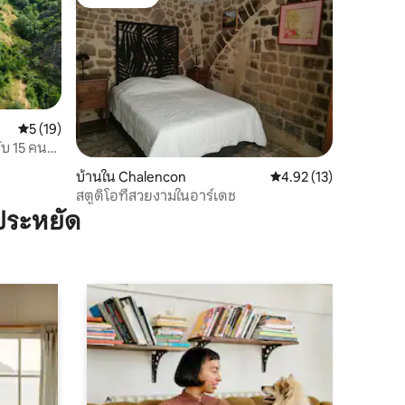
โดนใจเกสต์
คะแนนเฉลี่ย 5 จาก 5, 19 รีวิว
5 (19)
ับ 15 คน
บ้านใน Chalencon
คะแนนเฉลี่ย 4.92 จาก 5,
4.92 (13)
สตูดิโอที่สวยงามในอาร์เดช
ประหยัด