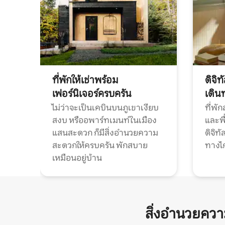
ที่พักให้เช่าพร้อม
ดิจิ
เฟอร์นิเจอร์ครบครัน
เดิน
ไม่ว่าจะเป็นเคบินบนภูเขาเงียบ
ที่พั
สงบ หรืออพาร์ทเมนท์ในเมือง
และพื
แสนสะดวก ก็มีสิ่งอำนวยความ
ดิจิ
สะดวกให้ครบครัน พักสบาย
ทางไ
เหมือนอยู่บ้าน
สิ่งอำนวยคว