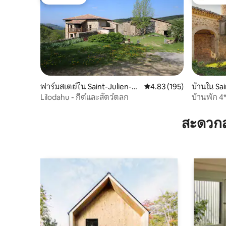
โดนใจเกสต์
โดนใจเกสต
ฟาร์มสเตย์ใน Saint-Julien-La
คะแนนเฉลี่ย 4.83 จาก 5, 1
4.83 (195)
บ้านใน S
brousse
Lilodahu - กีต์และสัตว์ตลก
บ้านพัก 4
สะดวกส