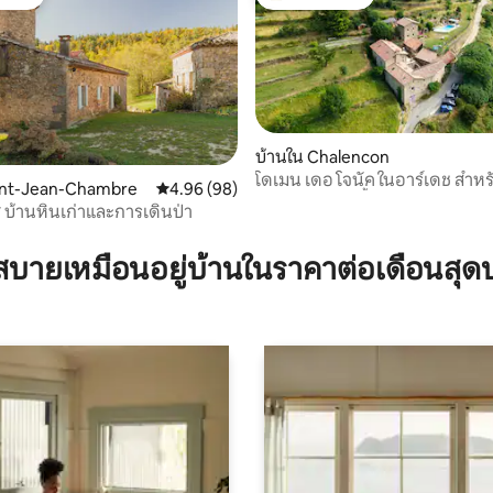
์ที่สุด
โดนใจเกสต์ที่สุด
บ้านใน Chalencon
โดเมน เดอ โจนัค ในอาร์เดช สำหร
95 รีวิว
aint-Jean-Chambre
คะแนนเฉลี่ย 4.96 จาก 5, 98 รีวิว
4.96 (98)
พร้อมสระว่ายน้ำ!
* บ้านหินเก่าและการเดินป่า
บายเหมือนอยู่บ้านในราคาต่อเดือนสุด