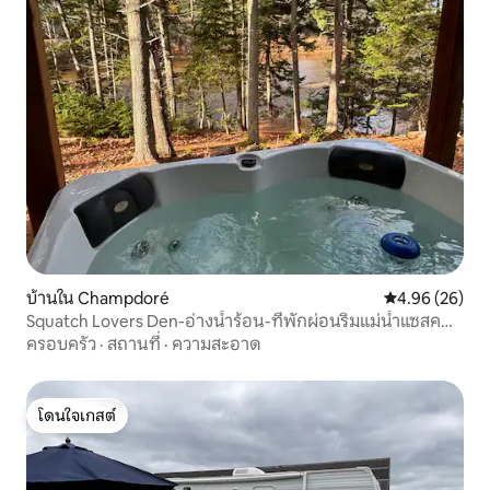
บ้านใน Champdoré
คะแนนเฉลี่ย 4.
4.96 (26)
Squatch Lovers Den-อ่างน้ำร้อน-ที่พักผ่อนริมแม่น้ำแซสค
วอช
ครอบครัว
·
สถานที่
·
ความสะอาด
โดนใจเกสต์
โดนใจเกสต์