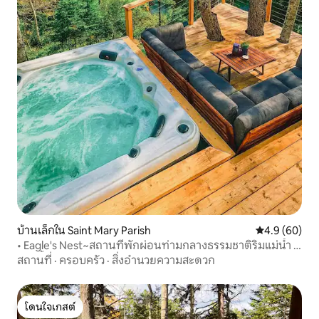
บ้านเล็กใน Saint Mary Parish
คะแนนเฉลี่ย 4
4.9 (60)
• Eagle's Nest~สถานที่พักผ่อนท่ามกลางธรรมชาติริมแม่น้ำ •
อ่างน้ำร้อน•
สถานที่
·
ครอบครัว
·
สิ่งอำนวยความสะดวก
โดนใจเกสต์
โดนใจเกสต์