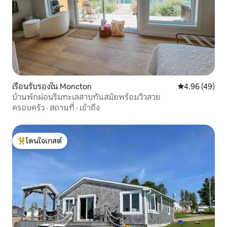
เรือนรับรองใน Moncton
คะแนนเฉลี่ย 4.
4.96 (49)
บ้านพักผ่อนริมทะเลสาบทันสมัยพร้อมวิวสวย
ครอบครัว
·
สถานที่
·
เข้าถึง
โดนใจเกสต์
โดนใจเกสต์ที่สุด