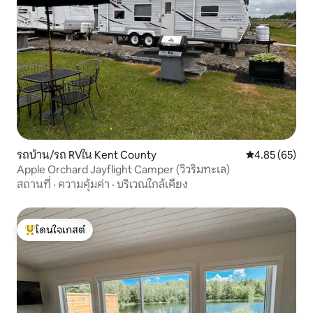
รถบ้าน/รถ RVใน Kent County
คะแนนเฉลี่ย 4.
4.85 (65)
Apple Orchard Jayflight Camper (วิวริมทะเล)
สถานที่
·
ความคุ้มค่า
·
บริเวณใกล้เคียง
โดนใจเกสต์
โดนใจเกสต์ที่สุด