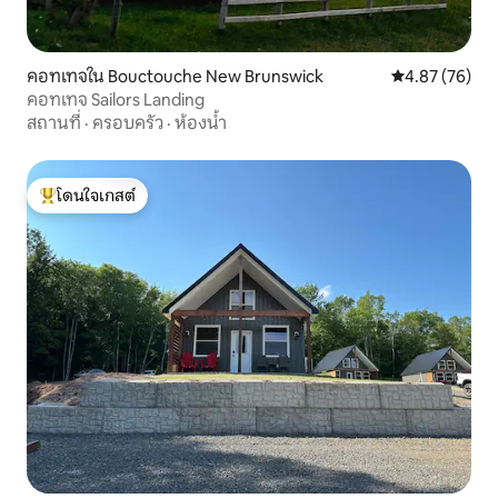
คอทเทจใน Bouctouche New Brunswick
คะแนนเฉลี่ย 4.
4.87 (76)
คอทเทจ Sailors Landing
สถานที่
·
ครอบครัว
·
ห้องน้ำ
โดนใจเกสต์
โดนใจเกสต์ที่สุด