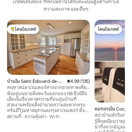
เกสต์เห็นพ้อง: ที่พักเหล่านี้ได้รับคะแนนสูงด้านทำเล
ความสะอาด และอื่นๆ
โดนใจเกสต์
โดนใจเกสต์
โดนใจเกสต์ที่สุด
โดนใจเกสต์
บ้านใน Saint-Édouard-de-Ke
คะแนนเฉลี่ย 4.99 จาก 5, 135 รีวิว
4.99 (135)
nt
คฤหาสน์ลาเวนเดอร์ห่างจากชายหาดเพียง
ไม่กี่นาที!
ตั้งอยู่บนชายฝั่งตะวันออกของ NB ซึ่งมีชื่อ
เสียงในเรื่องหาดทรายที่อบอุ่นบ้านที่
สวยงามพร้อมสิ่งอำนวยความสะดวกครบ
คอทเทจใน Cocag
ครันมีวิวมหาสมุทรและทุ่งลาเวนเดอร์ ตั้ง
สปาบ้านพักริมทะเ
อยู่บนพื้นที่ 100 เอเคอร์และขับรถเพียง 2
สถานที่
·
ความคุ้มค่า
·
Wi-Fi
รู้สึกเหมือนว่าคุณอ
นาทีถึงชายหาดมีเส้นทางเดินขี่จักรยาน
น่าทึ่งจากอัญมณีริ
และเดินลุยหิมะมากมายที่เชื่อมต่อกับเส้น