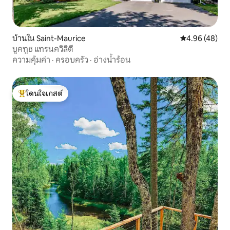
บ้านใน Saint-Maurice
คะแนนเฉลี่ย 4.
4.96 (48)
บูคทูช แทรนควิลิตี้
ความคุ้มค่า
·
ครอบครัว
·
อ่างน้ำร้อน
โดนใจเกสต์
โดนใจเกสต์ที่สุด