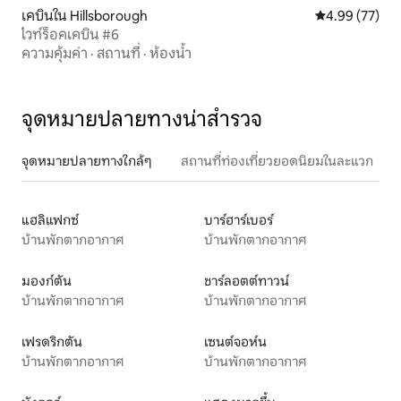
เคบินใน Hillsborough
คะแนนเฉลี่ย 4.
4.99 (77)
ไวท์ร็อคเคบิน #6
ความคุ้มค่า
·
สถานที่
·
ห้องน้ำ
จุดหมายปลายทางน่าสำรวจ
จุดหมายปลายทางใกล้ๆ
สถานที่ท่องเที่ยวยอดนิยมในละแวก
แฮลิแฟกซ์
บาร์ฮาร์เบอร์
บ้านพักตากอากาศ
บ้านพักตากอากาศ
มองก์ตัน
ชาร์ลอตต์ทาวน์
บ้านพักตากอากาศ
บ้านพักตากอากาศ
เฟรดริกตัน
เซนต์จอห์น
บ้านพักตากอากาศ
บ้านพักตากอากาศ