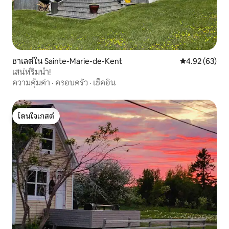
ชาเลต์ใน Sainte-Marie-de-Kent
คะแนนเฉลี่ย 4.
4.92 (63)
เสน่ห์ริมน้ำ!
ความคุ้มค่า
·
ครอบครัว
·
เช็คอิน
โดนใจเกสต์
โดนใจเกสต์