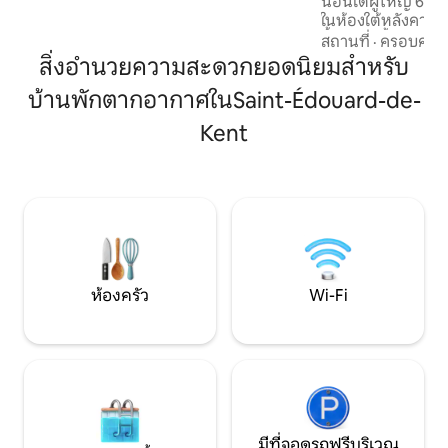
นอนได้ผู้ใหญ่ 6 คนแ
ทางสโนว์โมบิลที่ได้รับการดูแลเป็นอย่างดี
ในห้องใต้หลังคา เ
เหมาะสำหรับการพักผ่อนช่วงฤดูร้อนการ
ขึ้นเหนือน้ำ เสียง
พักผ่อนช่วงวันหยุดสุดสัปดาห์โอกาสพิเศษ
สถานที่
·
ครอบครัว
อ่างอาบน้ำร้อน วิว
การเล่นสโนว์โมบิลหรือการปั่นจักรยาน
สิ่งอำนวยความสะดวกยอดนิยมสำหรับ
มากมายบนท้องฟ้าที่
สัมผัสความเป็นส่วนตัวและความเงียบสงบ
บ้านพักตากอากาศในSaint-Édouard-de-
ระหว่าง Shediac 
ในขณะที่ยังเพลิดเพลินกับความสะดวก
ฝั่งอะคาเดียนที่ดีท
สบายและอยู่ใกล้กับจุดหมายปลายทาง
Kent
พลังในบ้านชาวประมง
มากมาย
การบูรณะนี้ พร้อม
ทราบว่าห้องพักหนึ่
ไม่อนุญาตให้นำสัตว์
ปาร์ตี้ :)
ห้องครัว
Wi-Fi
มีที่จอดรถฟรีบริเวณ