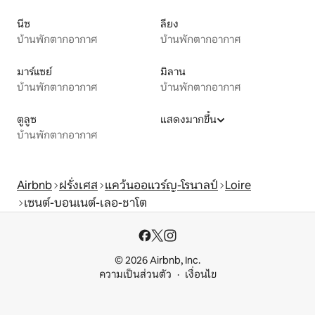
นีซ
ลียง
บ้านพักตากอากาศ
บ้านพักตากอากาศ
มาร์แซย์
มิลาน
บ้านพักตากอากาศ
บ้านพักตากอากาศ
ตูลูซ
แสดงมากขึ้น
บ้านพักตากอากาศ
Airbnb
ฝรั่งเศส
แคว้นออแวร์ญ-โรนาลป์
Loire
เซนต์-บอนเนต์-เลอ-ชาโต
© 2026 Airbnb, Inc.
ความเป็นส่วนตัว
เงื่อนไข