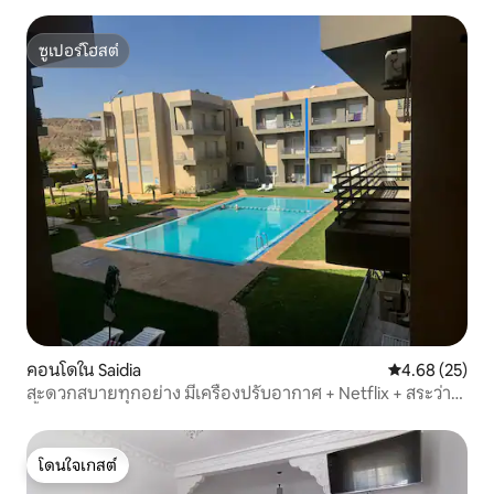
ซูเปอร์โฮสต์
ซูเปอร์โฮสต์
คอนโดใน Saidia
คะแนนเฉลี่ย 4.
4.68 (25)
สะดวกสบายทุกอย่าง มีเครื่องปรับอากาศ + Netflix + สระว่าย
น้ำ
โดนใจเกสต์
โดนใจเกสต์