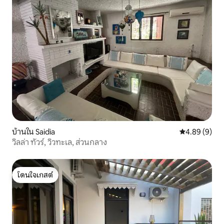
บ้านใน Saidia
คะแนนเฉลี่ย 4
4.89 (9)
วิลล่า ทัวร์, วิวทะเล, ส่วนกลาง
โดนใจเกสต์
โดนใจเกสต์