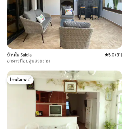
บ้านใน Saidia
คะแนนเฉลี่ย 5
5.0 (31)
อาคารที่อบอุ่นสวยงาม
โดนใจเกสต์
โดนใจเกสต์