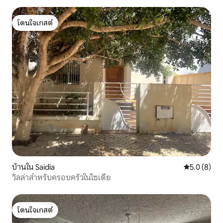
โดนใจเกสต์
โดนใจเกสต์
บ้านใน Saidia
คะแนนเฉลี่ย 
5.0 (8)
วิลล่าสำหรับครอบครัวในไซเดีย
โดนใจเกสต์
โดนใจเกสต์