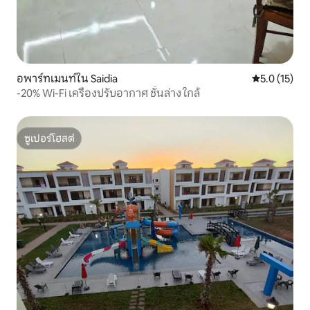
อพาร์ทเมนท์ใน Saidia
คะแนนเฉลี่ย 5
5.0 (15)
-20% Wi-Fi เครื่องปรับอากาศ ชั้นล่าง ใกล้
ซูเปอร์โฮสต์
ซูเปอร์โฮสต์