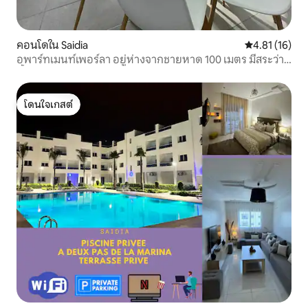
คอนโดใน Saidia
คะแนนเฉลี่ย 4.
4.81 (16)
อพาร์ทเมนท์เพอร์ลา อยู่ห่างจากชายหาด 100 เมตร มีสระว่าย
น้ำ ระเบียง และ Wi-Fi
โดนใจเกสต์
โดนใจเกสต์