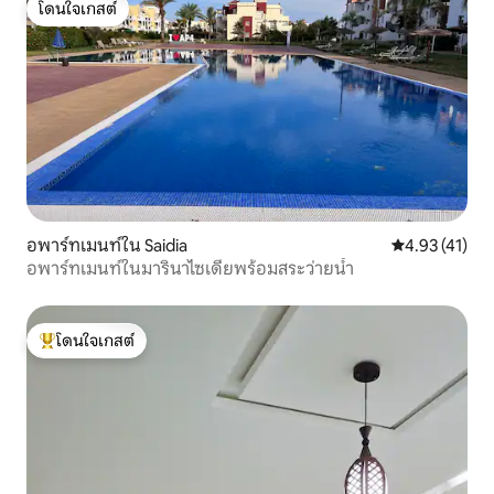
โดนใจเกสต์
โดนใจเกสต์
อพาร์ทเมนท์ใน Saidia
คะแนนเฉลี่ย 4.
4.93 (41)
อพาร์ทเมนท์ในมารินาไซเดียพร้อมสระว่ายน้ำ
โดนใจเกสต์
โดนใจเกสต์ที่สุด