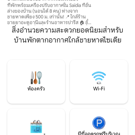
ผ่อนที่เงียบสงบส
ที่พักพร้อมเครื่องปรับอากาศใน Saïdia ที่ชั้น
พักผ่อน ห้องนอนแต
ล่างของบ้าน (นอนได้ 8 คน) ห่างจาก
ตกแต่งอย่างสวยง
ชายหาดเพียง 500 ม. เท่านั้น! 📍 ใกล้ร้าน
ผ้าปูที่นอนนุ่มและพ
ขายยาอะตูอานีและร้านอาหารปารีส 🏠 ชั้น
สำหรับข้าวของของ
ล่างมีระเบียงที่น่ารื่นรมย์ไม่ได้มองข้ามเพื่อ
สิ่งอำนวยความสะดวกยอดนิยมสำหรับ
รับประทานอาหารกลางแจ้ง 🛏️ 2 ห้องนอน
บ้านพักตากอากาศใกล้ชายหาดไซเดีย
ห้องนั่งเล่นสไตล์โมร็อกโก 🕌 มัสยิดใกล้
เครื่อง❄️ ปรับอากาศในห้องนั่งเล่นและหนึ่ง
ในห้องนอน ห้อง🍽️ ครัวพร้อมอุปกรณ์ครบ
ครัน 🚿 รถบรรทุกน้ำ + ปั๊ม (ไม่ต้องกังวล
เรื่องน้ำในช่วงไฟดับ) 🛜 Wifi ร้านค้าใกล้
เคียง สมบูรณ์แบบและเหมาะสำหรับ
ครอบครัว
ห้องครัว
Wi-Fi
มีที่จอดรถฟรีบริเวณ