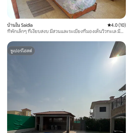
บ้านใน Saidia
คะแนนเฉลี่ย 4
4.0 (10)
ที่พักเล็กๆ ที่เงียบสงบ มีสวนและระเบียงที่มองเห็นวิวทะเล มี
ระบบรักษาความปลอดภัย
ซูเปอร์โฮสต์
ซูเปอร์โฮสต์