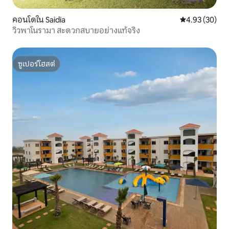
คอนโดใน Saidia
คะแนนเฉลี่ย 4.
4.93 (30)
วิวพาโนรามา สะดวกสบายอย่างแท้จริง
ซูเปอร์โฮสต์
ซูเปอร์โฮสต์