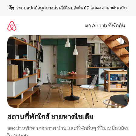
ข้าม
ระบบแปลข้อมูลบางส่วนให้โดยอัตโนมัติ 
แสดงภาษาต้นฉบับ
ไป
ยัง
เนื้อหา
มา Airbnb ที่พักกัน
สถานที่พักใกล้ ชายหาดไซเดีย
จองบ้านพักตากอากาศ บ้าน และที่พักอื่นๆ ที่ไม่เหมือนใคร
ใน Airbnb