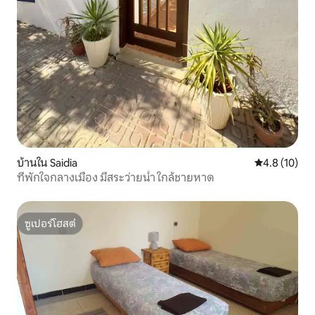
บ้านใน Saidia
คะแนนเฉลี่ย 4
4.8 (10)
ที่พักใจกลางเมือง มีสระว่ายน้ำ ใกล้ชายหาด
ซูเปอร์โฮสต์
ซูเปอร์โฮสต์