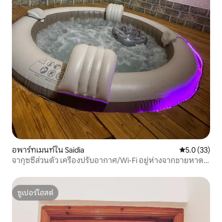
อพาร์ทเมนท์ใน Saidia
คะแนนเฉลี่ย 5
5.0 (33)
จากุซซี่ส่วนตัว เครื่องปรับอากาศ/Wi-Fi อยู่ห่างจากชายหาด
15 นาที
ซูเปอร์โฮสต์
ซูเปอร์โฮสต์