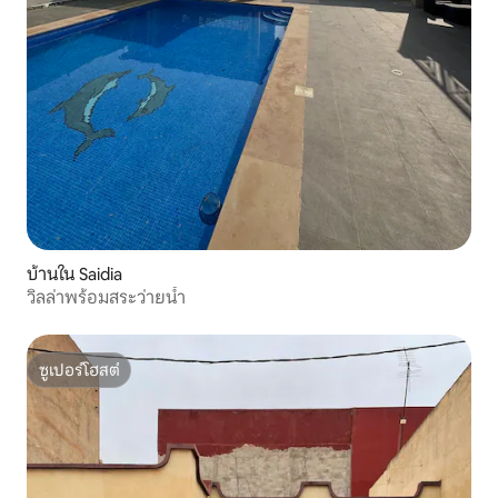
บ้านใน Saidia
วิลล่าพร้อมสระว่ายน้ำ
ซูเปอร์โฮสต์
ซูเปอร์โฮสต์