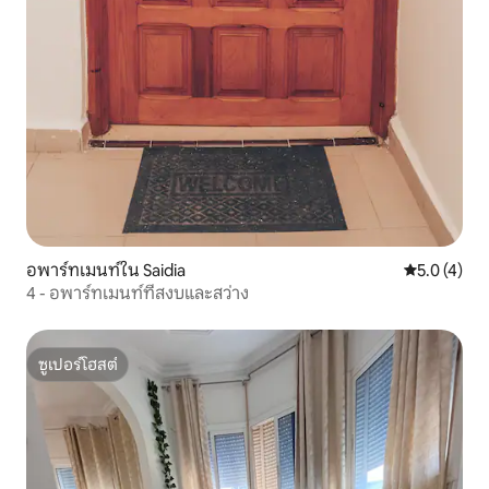
อพาร์ทเมนท์ใน Saidia
คะแนนเฉลี่ย 
5.0 (4)
4 - อพาร์ทเมนท์ที่สงบและสว่าง
ซูเปอร์โฮสต์
ซูเปอร์โฮสต์