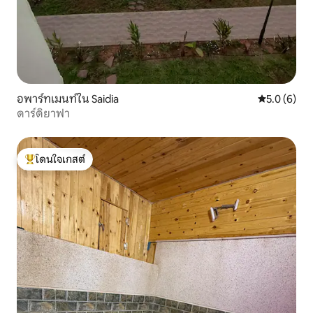
อพาร์ทเมนท์ใน Saidia
คะแนนเฉลี่ย 
5.0 (6)
ดาร์ดิยาฟา
โดนใจเกสต์
โดนใจเกสต์ที่สุด