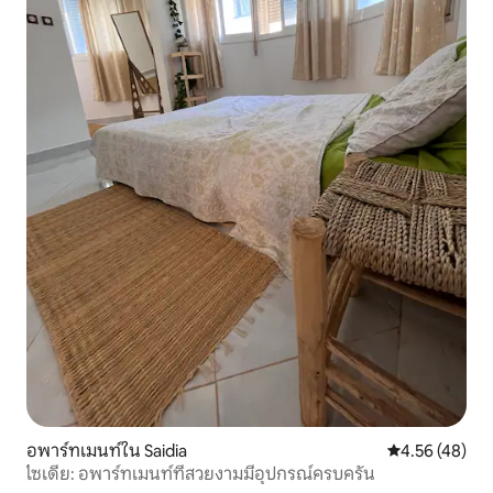
อพาร์ทเมนท์ใน Saidia
คะแนนเฉลี่ย 4.
4.56 (48)
ไซเดีย: อพาร์ทเมนท์ที่สวยงามมีอุปกรณ์ครบครัน