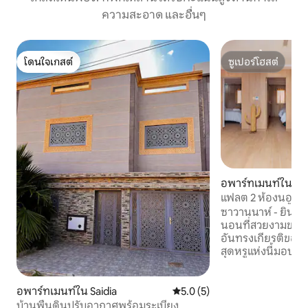
ความสะอาด และอื่นๆ
โดนใจเกสต์
ซูเปอร์โฮสต์
โดนใจเกสต์
ซูเปอร์โฮสต์
อพาร์ทเมนท์ใน Sai
แฟลต 2 ห้องนอนสุด
พร้อมสระว่ายน้ำ
ซาวานนาห์ - ยินดีต
นอนที่สวยงามของเร
อันทรงเกียรติของ S
สุดหรูแห่งนี้มอบปร
อย่างแท้จริงผสม
และสิ่งอำนวยความ
แฟลตประกอบด้วยห้
อพาร์ทเมนท์ใน Saidia
คะแนนเฉลี่ย 5.0 จาก 5, 5 รีวิว
5.0 (5)
ออกแบบอย่างมีรสนิ
บ้านพื้นดินปรับอากาศพร้อมระเบียง