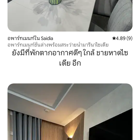
อพาร์ทเมนท์ใน Saidia
คะแนนเฉลี่ย 4
4.89 (9)
อพาร์ทเมนท์ชั้นล่างพร้อมสระว่ายน้ำมารีนาไซเดีย
ยังมีที่พักตากอากาศดีๆ ใกล้ ชายหาดไซ
เดีย อีก