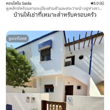
คอนโดใน Saidia
คะแนนเฉลี่ย 
5.0 (6)
ดูเพล็กซ์พร้อมลานระเบียงส่วนตัวและสระว่ายน้ำ อยู่ห่างจาก
ชายหาด 300 เมตร
บ้านให้เช่าที่เหมาะสำหรับครอบครัว
ซูเปอร์โฮสต์
ซูเปอร์โฮสต์