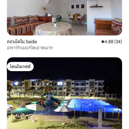
คอนโดใน Saidia
คะแนนเฉลี่ย 4.
4.88 (34)
อพาร์ทเมนท์สะอาดมาก
โดนใจเกสต์
โดนใจเกสต์