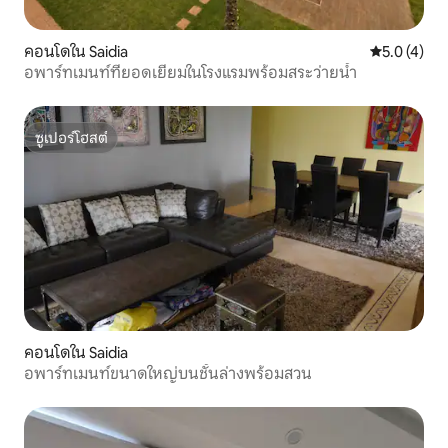
คอนโดใน Saidia
คะแนนเฉลี่ย 
5.0 (4)
อพาร์ทเมนท์ที่ยอดเยี่ยมในโรงแรมพร้อมสระว่ายน้ำ
ซูเปอร์โฮสต์
ซูเปอร์โฮสต์
คอนโดใน Saidia
อพาร์ทเมนท์ขนาดใหญ่บนชั้นล่างพร้อมสวน