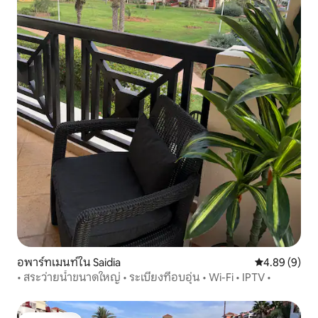
อพาร์ทเมนท์ใน Saidia
คะแนนเฉลี่ย 4
4.89 (9)
• สระว่ายน้ำขนาดใหญ่ • ระเบียงที่อบอุ่น • Wi-Fi • IPTV •