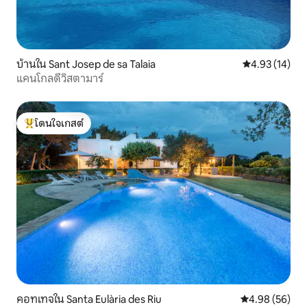
บ้านใน Sant Josep de sa Talaia
คะแนนเฉลี่ย 4.
4.93 (14)
แคนโกลดีวิสตามาร์
โดนใจเกสต์
โดนใจเกสต์ที่สุด
คอทเทจใน Santa Eulària des Riu
คะแนนเฉลี่ย 4.
4.98 (56)