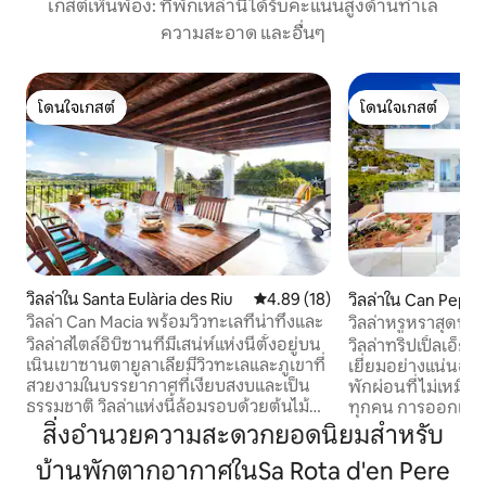
เกสต์เห็นพ้อง: ที่พักเหล่านี้ได้รับคะแนนสูงด้านทำเล
ความสะอาด และอื่นๆ
โดนใจเกสต์
โดนใจเกสต์
โดนใจเกสต์
โดนใจเกสต์
วิลล่าใน Santa Eulària des Riu
คะแนนเฉลี่ย 4.89 จาก 5, 18 รีวิว
4.89 (18)
วิลล่าใน Can Pep S
วิลล่า Can Macia พร้อมวิวทะเลที่น่าทึ่งและ
วิลล่าหรูหราสุดทั
วิวทะเล
วิลล่าสไตล์อิบิซานที่มีเสน่ห์แห่งนี้ตั้งอยู่บน
วิลล่าทริปเปิ้ลเอ็กซ
เนินเขาซานตายูลาเลียมีวิวทะเลและภูเขาที่
เยี่ยมอย่างแน่นอน
สวยงามในบรรยากาศที่เงียบสงบและเป็น
พักผ่อนที่ไม่เหมือน
ธรรมชาติ วิลล่าแห่งนี้ล้อมรอบด้วยต้นไม้
ทุกคน การออกแบบ
เขียวชอุ่มสนามหญ้าและต้นไม้ผลไม้เชิญผู้
พร้อมเฟอร์นิเจอร์ค
สิ่งอำนวยความสะดวกยอดนิยมสำหรับ
เข้าพักมาผ่อนคลายใต้ร่มเงาขององุ่น < br
ทึ่ง: อ่าวที่สวยง
บ้านพักตากอากาศในSa Rota d'en Pere
>< br > พื้นที่นั่งเล่นแบบเปิดโล่งมีพื้นที่
พระอาทิตย์ตกที่ไม