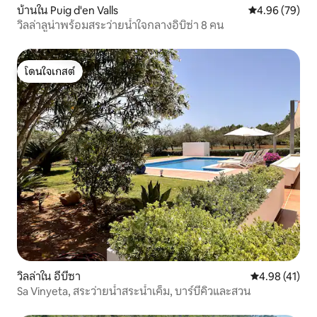
บ้านใน Puig d'en Valls
คะแนนเฉลี่ย 4.
4.96 (79)
วิลล่าลูน่าพร้อมสระว่ายน้ำใจกลางอิบิซ่า 8 คน
โดนใจเกสต์
โดนใจเกสต์
วิลล่าใน อีบีซา
คะแนนเฉลี่ย 4.
4.98 (41)
Sa Vinyeta, สระว่ายน้ำสระน้ำเค็ม, บาร์บีคิวและสวน