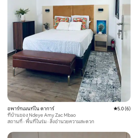
อพาร์ทเมนท์ใน ดาการ์
คะแนนเฉลี่ย 
5.0 (6)
ที่บ้านของ Ndeye Amy Zac Mbao
สถานที่
·
พื้นที่ในร่ม
·
สิ่งอำนวยความสะดวก