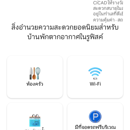
CICAD ให้รางวัลตัวเองด้วยการเข้าพักที่
พักเพื่อการท่องเที่ยว การทำงาน หรือการ
สะดวกสบายในสตูดิโ
พักผ่อนกับครอบครัว คุณสามารถใช้ที่พักได้
อยู่ในทำเลที่ดีเยี
อย่างเต็มที่เพื่อให้รู้สึกเหมือนอยู่บ้าน
ชาติเบลส์ ดีญ (AIBD
ความคุ้มค่า
·
สถานที
จากศูนย์นานาชาติอ
สิ่งอำนวยความสะดวกยอดนิยมสำหรับ
สนามกีฬาอับดูเลย์
บ้านพักตากอากาศในรูฟิสค์
8 นาที สตูดิโอที่ท
ครันนี้มีสิ่งต่อไปนี้
ตัวเพื่อพักผ่อนหลั
พร้อมอุปกรณ์ - เค
-อินเทอร์เน็ตความเ
ห้องครัว
Wi-Fi
มีที่จอดรถฟรีบริเวณ