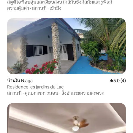
สตูดิโอที่อบอุ่นและเงียบสงบ ใกล้กับซังกัลกัมและรูฟิสก์
ความคุ้มค่า
·
สถานที่
·
เข้าถึง
บ้านใน Niaga
คะแนนเฉลี่ย 
5.0 (4)
Residence les jardins du Lac
สถานที่
·
คุณภาพการนอน
·
สิ่งอำนวยความสะดวก