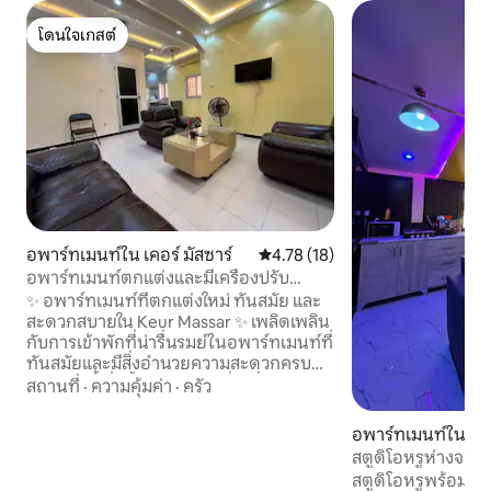
โดนใจเกสต์
โดนใจเกสต์
อพาร์ทเมนท์ใน เคอร์ มัสซาร์
คะแนนเฉลี่ย 4.78 จาก 5, 18 รีวิว
4.78 (18)
อพาร์ทเมนท์ตกแต่งและมีเครื่องปรับ
อากาศ ทางออก 09 ทางด่วน
✨ อพาร์ทเมนท์ที่ตกแต่งใหม่ ทันสมัย และ
สะดวกสบายใน Keur Massar ✨ เพลิดเพลิน
กับการเข้าพักที่น่ารื่นรมย์ในอพาร์ทเมนท์ที่
ทันสมัยและมีสิ่งอำนวยความสะดวกครบ
ครันแห่งนี้ ซึ่งตั้งอยู่ในทำเลที่ดีเยี่ยมใน
สถานที่
·
ความคุ้มค่า
·
ครัว
Keur Massar ห่างจาก Djolof Chicken
เพียง 100 เมตร 🛋️ พื้นที่ที่สะดวกสบายและ
อพาร์ทเมนท์ใน Di
ใช้งานได้ง่าย อพาร์ทเมนท์ได้รับการตกแต่ง
สตูดิโอหรูห่างจาก 
เพื่อให้ความสะดวกสบาย ความเงียบสงบ
สตูดิโอหรูพร้อมจากุ
และความสะดวกสบาย ไม่ว่าจะเป็นการเข้า