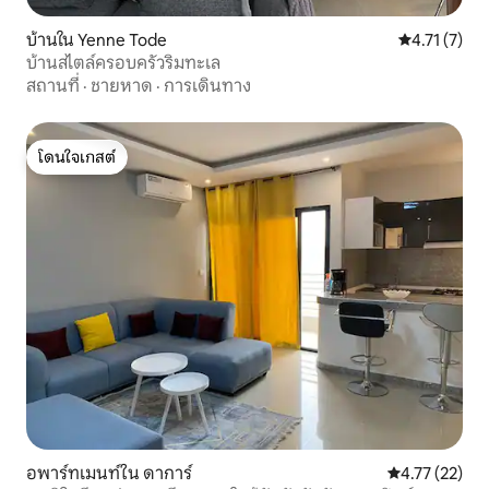
บ้านใน Yenne Tode
คะแนนเฉลี่ย 4
4.71 (7)
บ้านสไตล์ครอบครัวริมทะเล
สถานที่
·
ชายหาด
·
การเดินทาง
โดนใจเกสต์
โดนใจเกสต์
อพาร์ทเมนท์ใน ดาการ์
คะแนนเฉลี่ย 4.
4.77 (22)