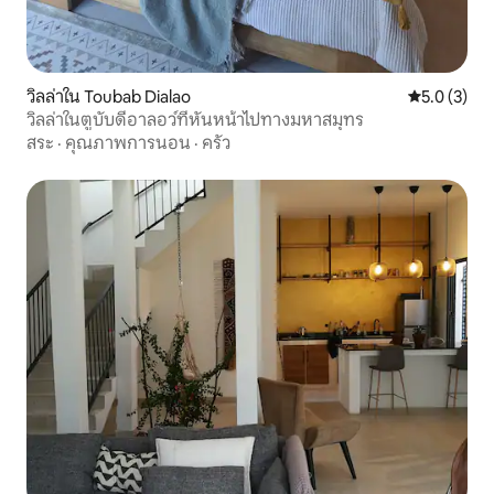
วิลล่าใน Toubab Dialao
คะแนนเฉลี่ย 
5.0 (3)
วิลล่าในตูบับดีอาลอว์ที่หันหน้าไปทางมหาสมุทร
สระ
·
คุณภาพการนอน
·
ครัว