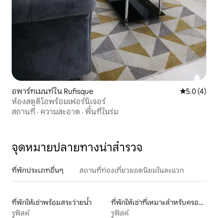
อพาร์ทเมนท์ใน Rufisque
คะแนนเฉลี่ย 
5.0 (4)
ห้องสตูดิโอพร้อมเฟอร์นิเจอร์
สถานที่
·
ความสะอาด
·
พื้นที่ในร่ม
จุดหมายปลายทางน่าสำรวจ
ที่พักประเภทอื่นๆ
สถานที่ท่องเที่ยวยอดนิยมในละแวก
ที่พักให้เช่าพร้อมสระว่ายน้ำ
ที่พักให้เช่าที่เหมาะสำหรับครอบครัว
รูฟิสค์
รูฟิสค์