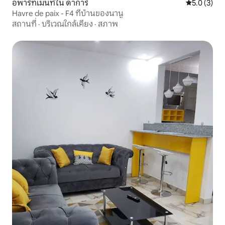
อพาร์ทเมนท์ใน ดาการ์
คะแนนเฉลี่ย 
5.0 (3)
Havre de paix - F4 ที่บ้านของนานู
สถานที่
·
บริเวณใกล้เคียง
·
สภาพ