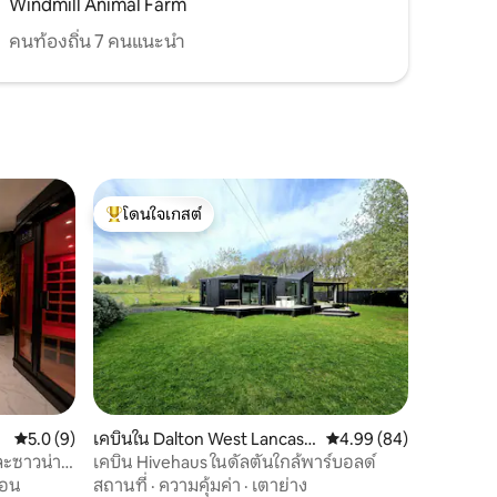
Windmill Animal Farm
คนท้องถิ่น 7 คนแนะนำ
โดนใจเกสต์
โดนใจเกสต์ที่สุด
คะแนนเฉลี่ย 5.0 จาก 5, 9 รีวิว
5.0 (9)
เคบินใน Dalton West Lancashi
คะแนนเฉลี่ย 4.99 จาก 5,
4.99 (84)
re
และซาวน่า
เคบิน Hivehaus ในดัลตันใกล้พาร์บอลด์
้อน
สถานที่
·
ความคุ้มค่า
·
เตาย่าง