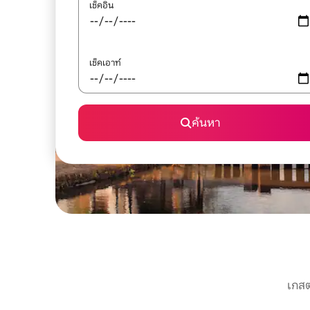
เช็คอิน
เช็คเอาท์
ค้นหา
เกสต