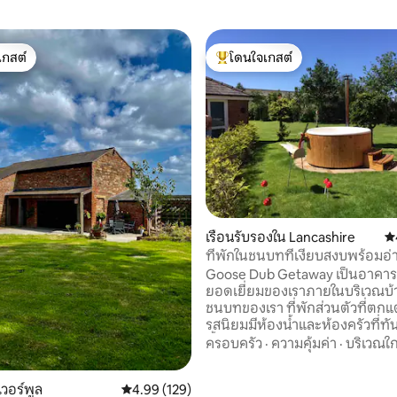
เกสต์
โดนใจเกสต์
์ที่สุด
โดนใจเกสต์ที่สุด
50 รีวิว
เรือนรับรองใน Lancashire
คะ
ที่พักในชนบทที่เงียบสงบพร้อมอ่
สไตล์สวีเดน
Goose Dub Getaway เป็นอาคารส่
ยอดเยี่ยมของเราภายในบริเวณบ้
ชนบทของเรา ที่พักส่วนตัวที่ตกแต
รสนิยมมีห้องน้ำและห้องครัวที่ทันสมั
น้ำร้อนสไตล์สวีเดนของเราได้รับ
ครอบครัว
·
ความคุ้มค่า
·
บริเวณใก
ผ่านเตาเผาไม้ไม่มีไฟฟ้าไม่มีฟ
ความสงบและเงียบเป็นวิธีผ่อนค
เวอร์พูล
คะแนนเฉลี่ย 4.99 จาก 5, 129 รีวิว
4.99 (129)
จ้องมองดาวทำความสะอาดและเติ