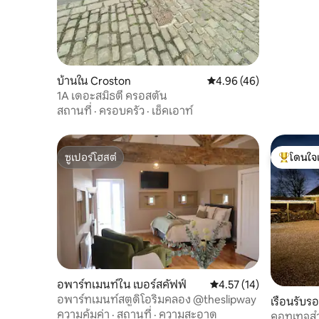
บ้านใน Croston
คะแนนเฉลี่ย 4.96 จาก 5, 
4.96 (46)
1A เดอะสมิธตี้ ครอสตัน
สถานที่
·
ครอบครัว
·
เช็คเอาท์
ซูเปอร์โฮสต์
โดนใจ
ซูเปอร์โฮสต์
โดนใจเกสต
อพาร์ทเมนท์ใน เบอร์สคัฟฟ์
คะแนนเฉลี่ย 4.57 จาก 5, 
4.57 (14)
อพาร์ทเมนท์สตูดิโอริมคลอง @theslipway
เรือนรับร
ความคุ้มค่า
·
สถานที่
·
ความสะอาด
คอทเทจสำ