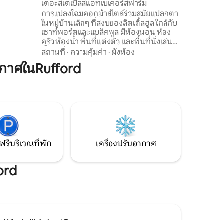
เดอะสเตเบิลส์แอทเบเคอร์สฟาร์ม
มร้อนตาม
การแปลงโฉมคอกม้าสไตล์ร่วมสมัยแปลกตา
พิ่มเติม
ในหมู่บ้านเล็กๆ ที่สงบของลิตเติ้ลฮูล ใกล้กับ
บและเข้า
เซาท์พอร์ตและแบล็คพูล มีห้องนอน ห้อง
ครัว ห้องน้ำ พื้นที่แต่งตัว และพื้นที่นั่งเล่น
ตั้งอยู่ในบริเวณบ้านของครอบครัวเรา ใกล้
สถานที่
·
ความคุ้มค่า
·
ผังห้อง
กับร้านค้า ผับ และร้านอาหาร ที่พักที่
กาศในRufford
สมบูรณ์แบบในการสำรวจแลนคาเชียร์และ
เพลิดเพลินกับความสงบและเงียบสงบที่
คู่ควร ด้วยการต้อนรับอย่างอบอุ่น
บรรยากาศชนบท จอดรถของคุณและสำรวจ
หรือนั่งสบายๆ ผ่อนคลายและเพลิดเพลินกับ
พระอาทิตย์ตกที่น่าตื่นตาตื่นใจ โปรดทราบ
ว่ามีการก่อสร้างอยู่ถัดไป
ฟรีบริเวณที่พัก
เครื่องปรับอากาศ
ord