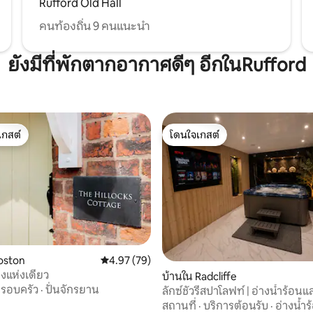
Rufford Old Hall
คนท้องถิ่น 9 คนแนะนำ
ยังมีที่พักตากอากาศดีๆ อีกในRufford
เกสต์
โดนใจเกสต์
์ที่สุด
โดนใจเกสต์
oston
คะแนนเฉลี่ย 4.97 จาก 5, 79 รีวิว
4.97 (79)
ียงแห่งเดียว
บ้านใน Radcliffe
รอบครัว
·
ปั่นจักรยาน
ลักซ์ชัวรีสปาโลฟท์ | อ่างน้ำร้อน
ส่วนตัวในห้องพัก
สถานที่
·
บริการต้อนรับ
·
อ่างน้ำร