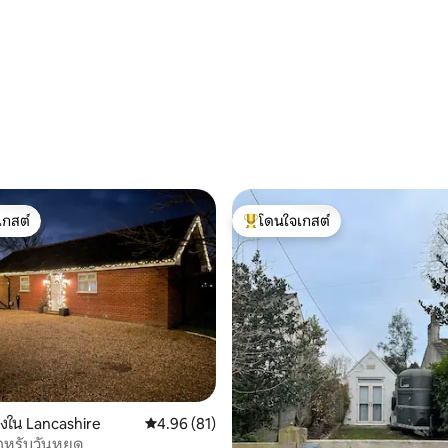
46 รีวิว
เกสต์
โดนใจเกสต์
์ที่สุด
โดนใจเกสต์ที่สุด
14 รีวิว
องใน Lancashire
คะแนนเฉลี่ย 4.96 จาก 5, 81 รีวิว
4.96 (81)
หรับวันหยุด