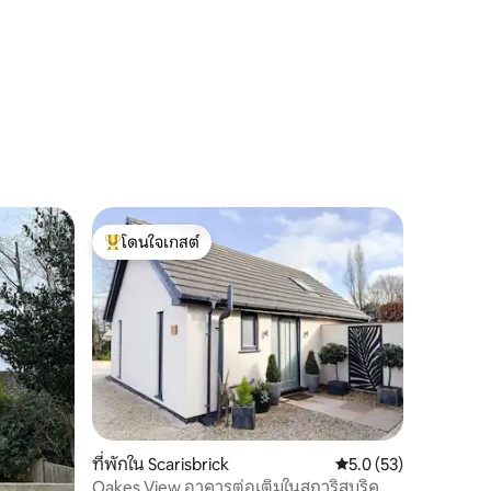
โดนใจเกสต์
โดนใจเกสต์ที่สุด
ที่พักใน Scarisbrick
คะแนนเฉลี่ย 5.0 จาก 5,
5.0 (53)
Oakes View อาคารต่อเติมในสการิสบริค