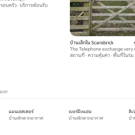
รอบครัว
·
บริการต้อนรับ
บ้านเล็กใน Scarisbrick
The Telephone exchange very 
tub stay
สถานที่
·
ความคุ้มค่า
·
พื้นที่ในร่ม
ะแวก
แมนเชสเตอร์
เบอร์มิงแฮม
ลิเ
บ้านพักตากอากาศ
บ้านพักตากอากาศ
บ้