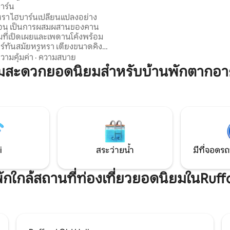
าร์น
สำหรับผู้เข้าพักแต่ละคนให้ควา
คำขอใช้งานส่วนตัว ไม่มีค่าใช้จ่ายเ
แปลงอย่าง
คุณจะชอบที่พักของเรา - สงบเงีย
่อน เป็นการผสมผสานของคาน
ถึงพื้นที่เปิดโล่ง เหมาะสำหรับสัตว์เลี้ยง
ิมที่เปิดเผยและเพดานโค้งพร้อม
Continental b/f inc
อร์ทันสมัยหรูหรา เตียงขนาดคิง
อำนวยความสะดวก เรามีวิวและ
วามคุ้มค่า
·
ความสบาย
อนุรักษ์ธรรมชาติแห่งชาติที่
ามสะดวกยอดนิยมสำหรับบ้านพักตากอา
 เป็นสภาพแวดล้อมที่น่ารักและ
การพักผ่อนและมุ่งเน้นไปที่ความ
ุณ ผ่อนคลายขณะ
นกับบาร์บีคิวยามเย็นหรือจ้องมอง
ที่จอดรถฟรี เราอยู่ใน
มาะสำหรับไปครอสบีบีช สนาม
มบี้ การแข่งรถไอนทรี และ
i
สระว่ายน้ำ
มีที่จอดรถ
่พักใกล้สถานที่ท่องเที่ยวยอดนิยมในRuff