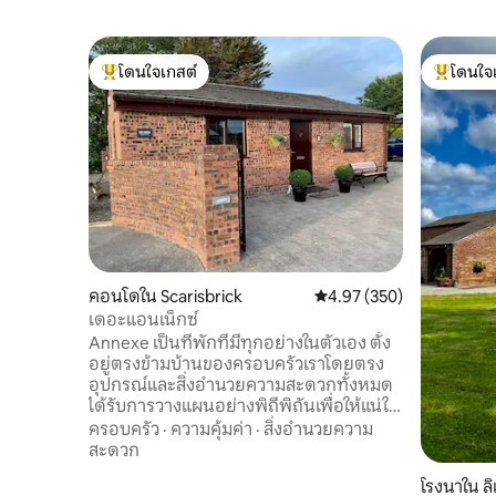
โดนใจเกสต์
โดนใจ
โดนใจเกสต์ที่สุด
โดนใจเกสต
คอนโดใน Scarisbrick
คะแนนเฉลี่ย 4.97 จาก 5, 3
4.97 (350)
เดอะแอนเน็กซ์
Annexe เป็นที่พักที่มีทุกอย่างในตัวเอง ตั้ง
อยู่ตรงข้ามบ้านของครอบครัวเราโดยตรง
อุปกรณ์และสิ่งอำนวยความสะดวกทั้งหมด
ได้รับการวางแผนอย่างพิถีพิถันเพื่อให้แน่ใจ
ว่าคุณจะได้รับความสะดวกสบายในการเข้า
ครอบครัว
·
ความคุ้มค่า
·
สิ่งอำนวยความ
พัก มีห้องนอนใหญ่แบบเตียงคู่ 1 ห้องพร้อม
สะดวก
เตียงขนาดคิงไซส์สุดหรู พื้นที่นั่งเล่นแบบ
โรงนาใน ลิ
เปิดโล่งพร้อมสมาร์ททีวี เตาผิงเพื่อค่ำคืนที่