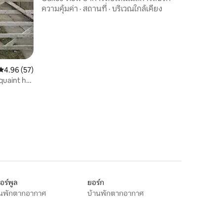
ความคุ้มค่า
·
สถานที่
·
บริเวณใกล้เคียง
คะแนนเฉลี่ย 4.96 จาก 5, 57 รีวิว
4.96 (57)
quaint hot
วอร์พูล
ยอร์ก
านพักตากอากาศ
บ้านพักตากอากาศ