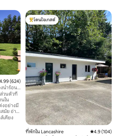
โรงนาใน 
โดนใจเกสต์
โดนใจ
Chester
ที่พักในโรงนาสุด
โดนใจเกสต์ที่สุด
โดนใจเกส
ในบริเวณท
ที่พักผ่
และตัวเลือกสำหรับ 
ทรีทเมนท์
โยคะ, ซุม
กลุ่ม ในบ
สถานที่
·
ใกล้กับส
สวยงามของ
สวยงามแล
สภาพตั้งอ
แนนเฉลี่ย 4.99 จาก 5, 624 รีวิว
4.99 (624)
เอง ที่จอ
ส่วนตัวที
างน้ำร้อน
ห้องน้ำใน
วนตัวที่
หลัง
านใน
่งอย่างมี
ย อ่าง
ความร้อน
ล้เคียง
องอากาศ
ลายและการ
ที่พักใน Lancashire
คะแนนเฉลี่ย 4.9 จาก 5, 
4.9 (104)
มน้ำใหม่