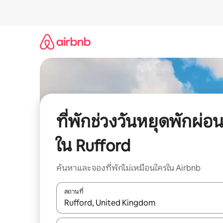
ข้าม
ไป
ยัง
เนื้อหา
ที่พักช่วงวันหยุดพักผ่อ
ใน Rufford
ค้นหาและจองที่พักไม่เหมือนใครใน Airbnb
สถานที่
ใช้ลูกศรขึ้นลง หรือใช้การสัมผัสหรือปัด เพื่อสำรวจผ