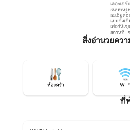
เดอะเฮย์บ
อบอุ่น และเครื่องทำความร้อนไฟฟ้า ห้องน้ำ
มีฝักบัวอาบน้ำไฟฟ้าขนาดใหญ่แบบวอล์คอิน
ชนบทหรูหรา ไฮบาร์นเปลี่ยน
ที่พักนี้เหมาะสำหรับผู้ใหญ่สูงสุด 2 คน (ไม่
ละเอียดอ
เหมาะสำหรับเด็ก/เด็กวัยหัดเดิน เนื่องจาก
แบบดั้งเด
มีบ่อน้ำขนาดใหญ่อยู่ใกล้เคียง)
เฟอร์นิเจ
ไซส์ และสิ่ง
สถานที่
·
ค
สวนของเขต
สิ่งอำนวยคว
กว้างขวาง
สงบสำหรับ
เป็นอยู่ที่ดีของค
เพลิดเพลิ
ไปที่กองไฟกลางแจ้ง มี
ทำเลที่เห
กอล์ฟฟอร์
ลิเวอร์พูล
ห้องครัว
Wi-F
ที