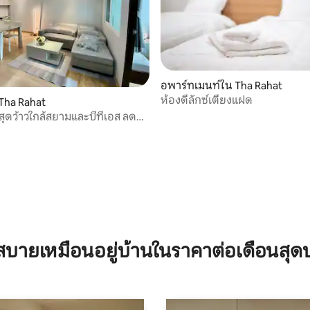
อพาร์ทเมนท์ใน Tha Rahat
ห้องดีลักซ์เตียงแฝด
Tha Rahat
ูสุดว้าวใกล้สยามและบีทีเอส ลด
บายเหมือนอยู่บ้านในราคาต่อเดือนสุด