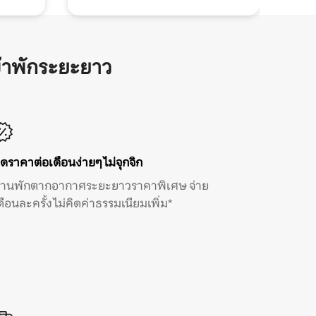
้าพักระยะยาว
ิดราคาต่อเดือนง่ายๆ ไม่จุกจิก
้านพักตากอากาศระยะยาวราคาพิเศษ จ่าย
ดือนละครั้ง ไม่คิดค่าธรรมเนียมเพิ่ม*