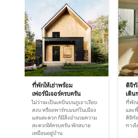
ที่พักให้เช่าพร้อม
ดิจิ
เฟอร์นิเจอร์ครบครัน
เดิน
ไม่ว่าจะเป็นเคบินบนภูเขาเงียบ
ที่พั
สงบ หรืออพาร์ทเมนท์ในเมือง
และพื
แสนสะดวก ก็มีสิ่งอำนวยความ
ดิจิ
สะดวกให้ครบครัน พักสบาย
ทางไ
เหมือนอยู่บ้าน