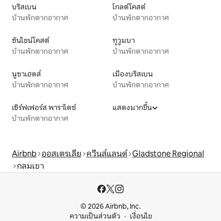
บริสเบน
โกลด์โคสต์
บ้านพักตากอากาศ
บ้านพักตากอากาศ
ซันไชน์โคสต์
ทูวูมบา
บ้านพักตากอากาศ
บ้านพักตากอากาศ
นูซาเฮดส์
เมืองบริสเบน
บ้านพักตากอากาศ
บ้านพักตากอากาศ
เซิร์ฟเฟอร์ส พาราไดซ์
แสดงมากขึ้น
บ้านพักตากอากาศ
Airbnb
ออสเตรเลีย
ควีนส์แลนด์
Gladstone Regional
กลมเขา
© 2026 Airbnb, Inc.
ความเป็นส่วนตัว
เงื่อนไข