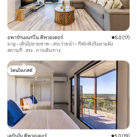
อพาร์ทเมนท์ใน ดีพวอเตอร์
คะแนนเฉลี่ย 5
5.0 (17)
มาลู • เดินไปชายหาด • สระว่ายน้ำ • ที่พักพิงริมชายฝั่ง
สถานที่
·
สระ
·
การเดินทาง
โดนใจเกสต์
โดนใจเกสต์
เคบินใน ดีพวอเตอร์
คะแนนเฉลี่ย 5
5.0 (19)