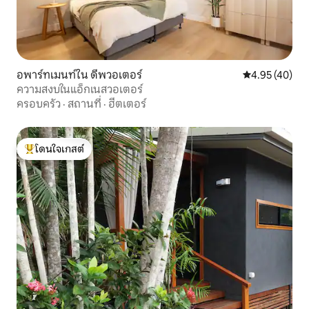
อพาร์ทเมนท์ใน ดีพวอเตอร์
คะแนนเฉลี่ย 4.
4.95 (40)
ความสงบในแอ็กเนสวอเตอร์
ครอบครัว
·
สถานที่
·
ฮีตเตอร์
โดนใจเกสต์
โดนใจเกสต์ที่สุด