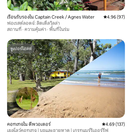
เรือนรับรองใน Captain Creek / Agnes Water
คะแนนเฉลี่ย 4.
4.96 (97)
ฟอเรสต์ลอดจ์: ลิตเติ้ลวิลล่า
สถานที่
·
ความคุ้มค่า
·
พื้นที่ในร่ม
ซูเปอร์โฮสต์
ซูเปอร์โฮสต์
คอทเทจใน ดีพวอเตอร์
คะแนนเฉลี่ย 4.6
4.69 (137)
เยลโลว์คอทเทจ | บุชและชายหาด | เกรทแบร์ริเออร์รีฟ