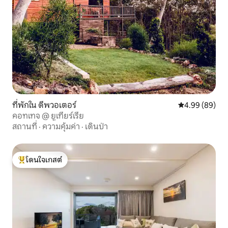
ที่พักใน ดีพวอเตอร์
คะแนนเฉลี่ย 4.9
4.99 (89)
คอทเทจ @ ยูเทียร์เรีย
สถานที่
·
ความคุ้มค่า
·
เดินป่า
โดนใจเกสต์
โดนใจเกสต์ที่สุด