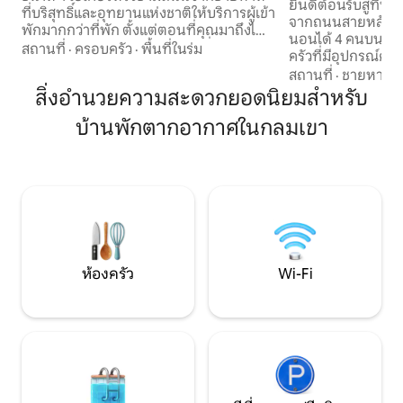
ยินดีต้อนรับสู่ที่พ
ที่บริสุทธิ์และอุทยานแห่งชาติให้บริการผู้เข้า
จากถนนสายหลักเข้
พักมากกว่าที่พัก ตั้งแต่ตอนที่คุณมาถึงได้
นอนได้ 4 คนบนเตีย
รับแรงบันดาลใจจากธรรมชาติเมื่อคุณเดิน
สถานที่
·
ครอบครัว
·
พื้นที่ในร่ม
ครัวที่มีอุปกรณ์ครบ
ผ่านสวน ได้รับการต้อนรับอย่างอบอุ่นจาก
ปรับอากาศรีเวิร์สไซ
สถานที่
·
ชายหาด
·
พนักงานที่เป็นมิตรของเราซึ่งจะช่วยให้การ
บาร์บีคิวแบบแก๊ส แ
สิ่งอำนวยความสะดวกยอดนิยมสำหรับ
เข้าพักของคุณกับเราเป็นไปอย่างน่าจดจำ
และผ้าขนหนูแล้ว เช
เราหลงใหลในพื้นที่โดยรอบของเราและจะ
บ้านพักตากอากาศในกลมเขา
นิรภัยกุญแจ 5 นาท
พยายามอย่างเต็มที่เพื่อให้แน่ใจว่าคุณรู้ทุก
คาเฟ่ ยินดีต้อนรับสัต
อย่างเกี่ยวกับกิจกรรมในท้องถิ่นรวมถึงการ
ธรรมเนียม $50) ให้ส
เดินเล่นด้วยตนเองไปยังหนึ่งในชายหาดที่
เสมอ - ที่พักนี้ไม่มี
เงียบสงบหลายแห่งการเดินพุ่มไม้ผ่าน
ด้านหลัง น้ำบริเวณก
อุทยานแห่งชาติการเดินทางแบบมีไกด์ไปยัง
สำหรับดื่ม มีน้ำดื่ม
Great Barrier Reef เพื่อสัมผัสกับสถานที่
ดำน้ำชั้นนำระดับโลกและกิจกรรมอื่นๆอีก
มากมายที่พิเศษสำหรับภูมิภาควิลล่าขนาด
2 ห้องนอนของเรามีสิ่งอำนวยความสะดวก
ห้องครัว
Wi-Fi
ครบครันเพื่อให้เป็นเหมือนบ้านที่สมบูรณ์
แบบของคุณ วิลล่า 2 ห้องนอนของเรามีสิ่ง
อำนวยความสะดวกครบครันและมีเครื่อง
ปรับอากาศทีวีจอแบนดีวีดีเตียงขนาดคิง
ไซส์และเตียงเดี่ยว 2 เตียงและโซฟาแบบพับ
เก็บได้นอนได้สูงสุด 6 คน คุณลักษณะอื่นๆ
ของที่พักได้แก่สระว่ายน้ำและ WiFi สำหรับผู้