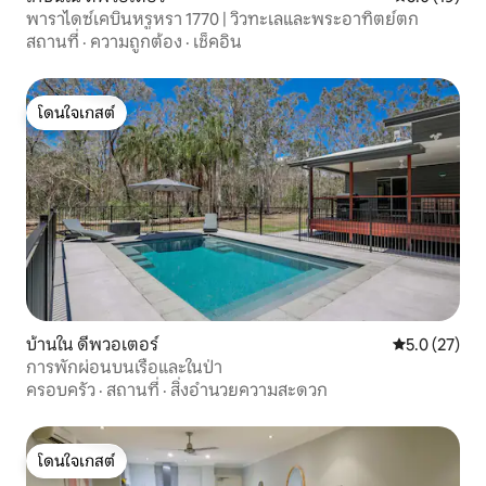
พาราไดซ์เคบินหรูหรา 1770 | วิวทะเลและพระอาทิตย์ตก
สถานที่
·
ความถูกต้อง
·
เช็คอิน
โดนใจเกสต์
โดนใจเกสต์
บ้านใน ดีพวอเตอร์
คะแนนเฉลี่ย 5
5.0 (27)
การพักผ่อนบนเรือและในป่า
ครอบครัว
·
สถานที่
·
สิ่งอำนวยความสะดวก
โดนใจเกสต์
โดนใจเกสต์