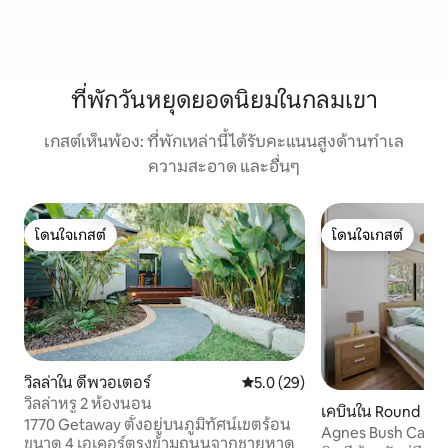
ที่พักวันหยุดยอดนิยมในกลมเขา
เกสต์เห็นพ้อง: ที่พักเหล่านี้ได้รับคะแนนสูงด้านทำเล
ความสะอาด และอื่นๆ
โดนใจเกสต์
โดนใจเกสต์
โดนใจเกสต์
โดนใจเกสต์
วิลล่าใน ดีพวอเตอร์
คะแนนเฉลี่ย 5.0 จาก 5, 29 รีวิว
5.0 (29)
วิลล่าหรู 2 ห้องนอน
เคบินใน Round Hill
1770 Getaway ตั้งอยู่บนภูมิทัศน์เขตร้อน
Agnes Bush Cabin
ขนาด 4 เอเคอร์ตรงข้ามถนนจากชายหาด