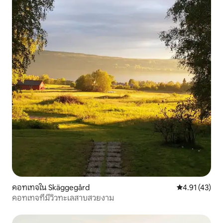
คอทเทจใน Skäggegård
คะแนนเฉลี่ย 4.
4.91 (43)
คอทเทจที่มีวิวทะเลสาบสวยงาม