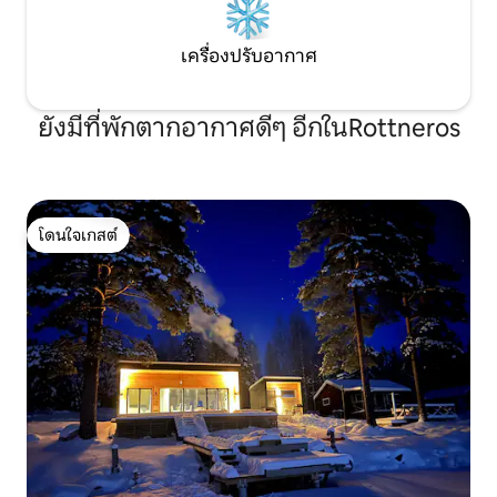
เครื่องปรับอากาศ
ยังมีที่พักตากอากาศดีๆ อีกในRottneros
โดนใจเกสต์
โดนใจเกสต์