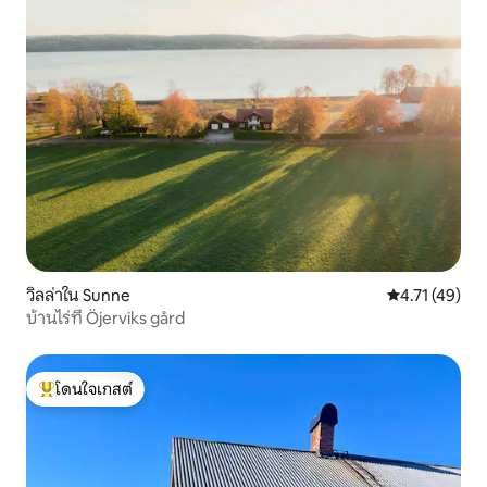
วิลล่าใน Sunne
คะแนนเฉลี่ย 4.
4.71 (49)
บ้านไร่ที่ Öjerviks gård
โดนใจเกสต์
โดนใจเกสต์ที่สุด