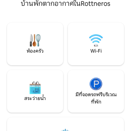
บ้านพักตากอากาศในRottneros
พัก นอกจากนี้ยังม
สกีและจักรยาน 14 กม. ซอมมาร์แลนด์ 6
น้ำยาซักผ้ารวมถึ
กม. มาร์บากา 15 กม. รอตเทอร์นอสปาร์ค
สะอาด คอทเทจมีดา
8.5 กม. โรงละคร 8.5 กม. สนามกอล์ฟ 8 กม.
ทิศใต้พร้อมเฟอร์น
และบาร์บีคิว พื้นที่หญ้าใ
อยู่ใกล้กับซันน์ซัม
อาหารและสถานที่ท่
เทศบาล
ห้องครัว
Wi-Fi
มีที่จอดรถฟรีบริเวณ
สระว่ายน้ำ
ที่พัก