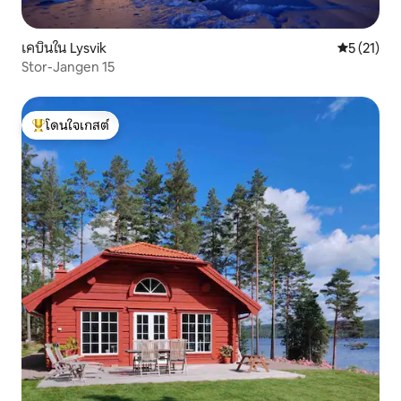
เคบินใน Lysvik
คะแนนเฉลี่ย
5 (21)
Stor-Jangen 15
โดนใจเกสต์
โดนใจเกสต์ที่สุด