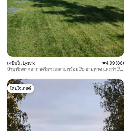
เคบินใน Lysvik
คะแนนเฉลี่ย 4.9
4.99 (86)
บ้านพักตากอากาศริมทะเลสาบพร้อมเรือ ชายหาด และท่าเรือ
ส่วนตัว
โดนใจเกสต์
โดนใจเกสต์