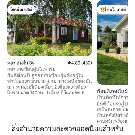
โดนใจเกสต์
โดนใจเกสต์
โดนใจเกสต์
โดนใจเกสต์ที่สุด
คอทเทจใน By
คะแนนเฉลี่ย 4.89 จาก 5, 430 รีวิว
4.89 (430)
คอทเทจที่อบอุ่นในฟาร์ม
ยินดีต้อนรับสู่คอทเทจที่อบอุ่นตั้งอยู่ใน
ฟาร์มของเราในบาย 4 กม. ทางเหนือของซัน
เน่ กระท่อมมีเตียงเดี่ยว 2 เตียงและเตียง
เรือนรับรองใน Sun
โซฟาขนาด 140 ซม. 1 เตียง ทีวีและ Wi-Fi
บ้านพักที่ให้ความรู
พื้นที่รับประทานอาหาร ห้องครัวพร้อมห้อง
ผ้าปูที่นอนและอื่นๆ 
ยินดีต้อนรับสู่ Lil
อ่างล้างหน้า ตู้กาแฟ เครื่องชงกาแฟ
เคบินสะอาด ปลอดบุหร
ไมโครเวฟ และเตา ยังมีตู้เย็นและตู้แช่แข็ง
บ้านหลังนี้สร้างขึ้
ด้วย ห้องน้ำพร้อมโถสุขภัณฑ์และที่อาบน้ำ
ครบครันพร้อมเครื่อ
และซาวน่าอยู่ติดกัน เฉลียงหันหน้าไปทาง
เย็น/ตู้แช่แข็ง และเ
ทิศใต้ เดินสามนาทีถึงท่าเรือริมทะเลสาบฟริ
สิ่งอำนวยความสะดวกยอดนิยมสำหรับ
และผ้าขนหนูสะอาด
เคนที่คุณสามารถว่ายน้ำได้ ระยะทาง: ซันนี