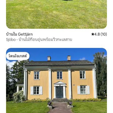
บ้านใน Gettjärn
คะแนนเฉลี่ย 4
4.8 (10)
Sjöbo - บ้านไม้ที่อบอุ่นพร้อมวิวทะเลสาบ
โดนใจเกสต์
โดนใจเกสต์