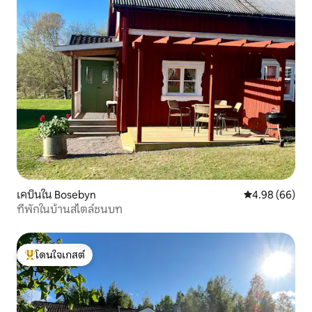
เคบินใน Bosebyn
คะแนนเฉลี่ย 4.9
4.98 (66)
ที่พักในบ้านสไตล์ชนบท
โดนใจเกสต์
โดนใจเกสต์ที่สุด