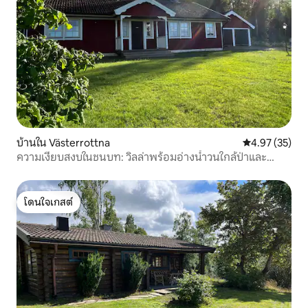
บ้านใน Västerrottna
คะแนนเฉลี่ย 4.
4.97 (35)
ความเงียบสงบในชนบท: วิลล่าพร้อมอ่างน้ำวนใกล้ป่าและ
ทะเลสาบ
โดนใจเกสต์
โดนใจเกสต์