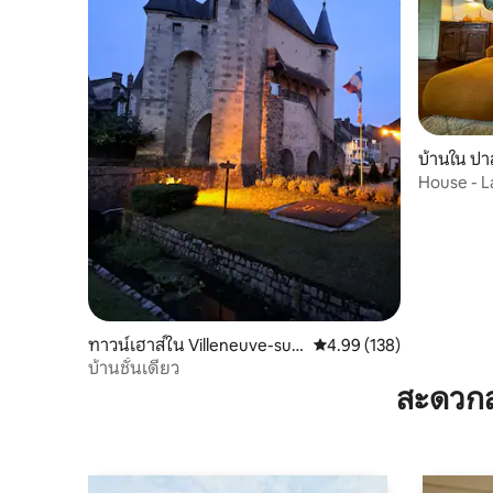
บ้านใน ปา
House - L
ทาวน์เฮาส์ใน Villeneuve-sur-
คะแนนเฉลี่ย 4.99 จาก 5, 1
4.99 (138)
Yonne
บ้านชั้นเดียว
สะดวกส