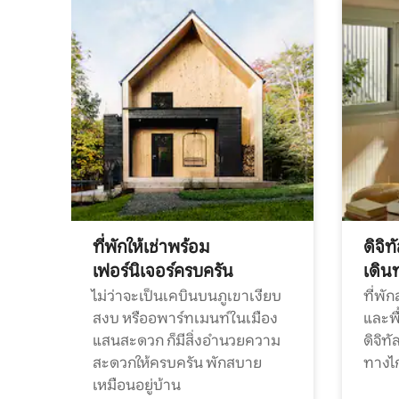
ที่พักให้เช่าพร้อม
ดิจิ
เฟอร์นิเจอร์ครบครัน
เดิน
ไม่ว่าจะเป็นเคบินบนภูเขาเงียบ
ที่พั
สงบ หรืออพาร์ทเมนท์ในเมือง
และพื
แสนสะดวก ก็มีสิ่งอำนวยความ
ดิจิ
สะดวกให้ครบครัน พักสบาย
ทางไ
เหมือนอยู่บ้าน