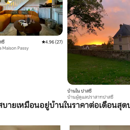
สซี
คะแนนเฉลี่ย 4.96 จาก 5, 27 รีวิว
4.96 (27)
a Maison Passy
38 รีวิว
บ้านใน ปาสซี
บ้านผู้ดูแลปราสาทปาสซี
บายเหมือนอยู่บ้านในราคาต่อเดือนสุด