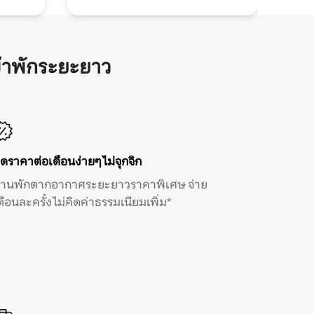
้าพักระยะยาว
ิดราคาต่อเดือนง่ายๆ ไม่จุกจิก
้านพักตากอากาศระยะยาวราคาพิเศษ จ่าย
ดือนละครั้ง ไม่คิดค่าธรรมเนียมเพิ่ม*