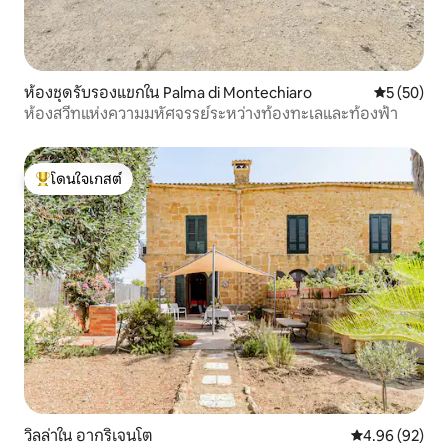
ห้องชุดรับรองแขกใน Palma di Montechiaro
คะแนนเฉลี่ย
5 (50)
ห้องสวีทแห่งความมหัศจรรย์ระหว่างท้องทะเลและท้องฟ้า
โดนใจเกสต์
โดนใจเกสต์ที่สุด
วิลล่าใน อากริเจนโต
คะแนนเฉลี่ย 4.
4.96 (92)