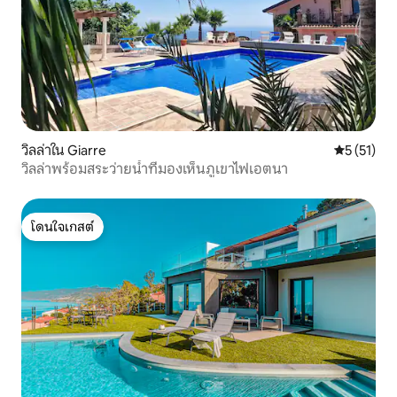
วิลล่าใน Giarre
คะแนนเฉลี่ย
5 (51)
วิลล่าพร้อมสระว่ายน้ำที่มองเห็นภูเขาไฟเอตนา
โดนใจเกสต์
โดนใจเกสต์