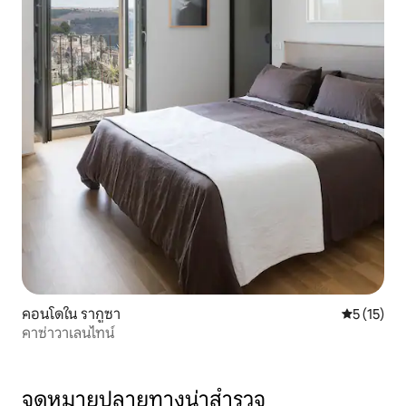
คอนโดใน รากูซา
คะแนนเฉลี่ย
5 (15)
คาซ่าวาเลนไทน์
จุดหมายปลายทางน่าสำรวจ