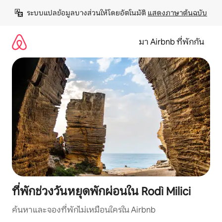
ข้าม
ระบบแปลข้อมูลบางส่วนให้โดยอัตโนมัติ 
แสดงภาษาต้นฉบับ
ไป
ยัง
เนื้อหา
มา Airbnb ที่พักกัน
ที่พักช่วงวันหยุดพักผ่อนใน Rodì Milici
ค้นหาและจองที่พักไม่เหมือนใครใน Airbnb