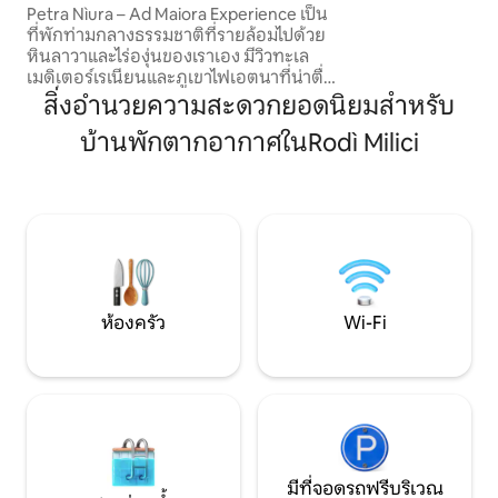
สมบูรณ์แบบในการส
Petra Nìura – Ad Maiora Experience เป็น
ที่พักท่ามกลางธรรมชาติที่รายล้อมไปด้วย
หินลาวาและไร่องุ่นของเราเอง มีวิวทะเล
เมดิเตอร์เรเนียนและภูเขาไฟเอตนาที่น่าตื่น
ตาตื่นใจ จากซากปรักหักพังของ Palmento
สิ่งอำนวยความสะดวกยอดนิยมสำหรับ
ในซิซิลีโบราณยุค 700 มี Winery Lodge
บ้านพักตากอากาศในRodì Milici
สำหรับ 4 +2 เตียง พร้อมสวนที่สร้างความ
รู้สึกดี สระว่ายน้ำสำหรับใช้งานโดยเฉพาะ
และประสบการณ์ดื่มไวน์ คุณจะประทับใจ
กับการต้อนรับของเจ้าของที่พัก: ไม่ใช่ที่พัก
ทั่วไป แต่เป็นที่พักที่มีเอกลักษณ์ที่ทำให้รู้สึก
เหมือนอยู่บ้าน และได้สัมผัสประสบการณ์
แบบซิซิลีอย่างแท้จริง
ห้องครัว
Wi-Fi
มีที่จอดรถฟรีบริเวณ