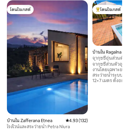
โดนใจเกสต์
โดนใจเกสต์
โดนใจเกสต์
โดนใจเกสต์ที่สุด
บ้านใน Ragalna
จากุซซี่อุ่นส่วนตัว•
ตี้•Rahal Luxury
จากุซซี่ส่วนตัวอุณ
งานโดยเฉพาะของคุณ
สระว่ายน้ำระบบเกล
12×7 เมตร ตั้งอยู่
เมดิเตอร์เรเนียนขนา
ตื้นและวิวทะเล (ใช้ร
เท่านั้น) ที่พักสถา
ตั้งอยู่ที่ตีนเขาเอ
และเตาผิงในร่มสร้
ทุกฤดูกาล การออก
ตกแต่งภายในที่ปร
บ้านใน Zafferana Etnea
คะแนนเฉลี่ย 4.93 จาก 5, 132 รีวิว
4.93 (132)
เอนด์เพื่อการเข้าพ
โรงไวน์และสระว่ายน้ำ Petra Nìura