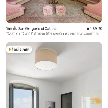
วิลล่าใน San Gregorio di Catania
คะแนนเฉลี่ย 4
4.89 (9)
"วิลล่า กราวินา" ที่พักประวัติศาสตร์ระหว่างเอตนาและเทาอร์มิ
นา
โดนใจเกสต์
โดนใจเกสต์ที่สุด