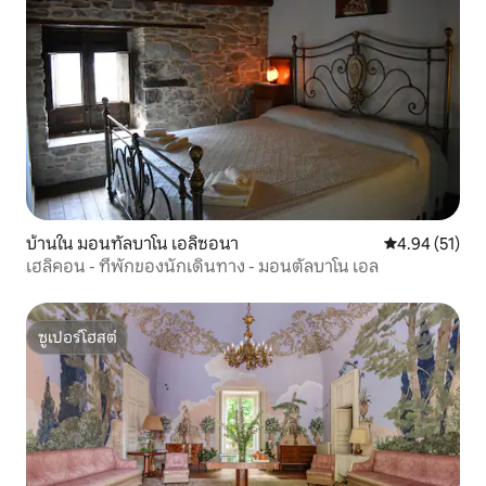
บ้านใน มอนทัลบาโน เอลิซอนา
คะแนนเฉลี่ย 4.
4.94 (51)
เฮลิคอน - ที่พักของนักเดินทาง - มอนตัลบาโน เอล
ซูเปอร์โฮสต์
ซูเปอร์โฮสต์