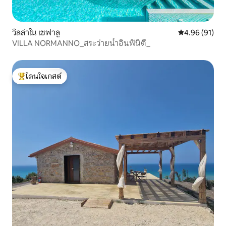
วิลล่าใน เซฟาลู
คะแนนเฉลี่ย 4.
4.96 (91)
VILLA NORMANNO_สระว่ายน้ำอินฟินิตี้_
โดนใจเกสต์
โดนใจเกสต์ที่สุด