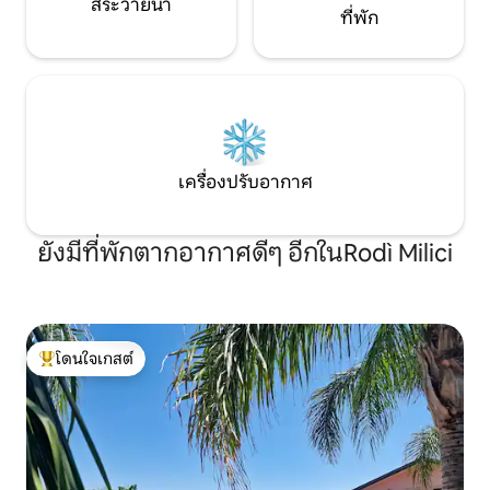
สระว่ายน้ำ
ที่พัก
เครื่องปรับอากาศ
ยังมีที่พักตากอากาศดีๆ อีกในRodì Milici
โดนใจเกสต์
โดนใจเกสต์ที่สุด