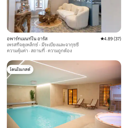
อพาร์ทเมนท์ใน อารัส
คะแนนเฉลี่ย 4.
4.89 (37)
เพรสทีจดูเพล็กซ์ - มีระเบียงและจากุซซี่
ความคุ้มค่า
·
สถานที่
·
ความถูกต้อง
โดนใจเกสต์
โดนใจเกสต์