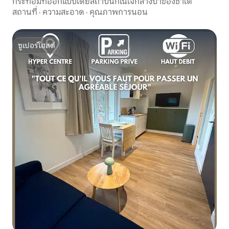
กระท่อมที่ออกแบบโดยสถาปนิกในใจกลางป่าของชาโต
สถานที่
·
ความสะอาด
·
คุณภาพการนอน
ซูเปอร์โฮสต์
ซูเปอร์โฮสต์