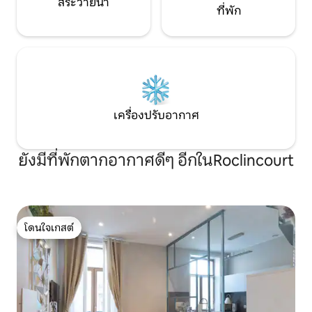
สระว่ายน้ำ
ที่พัก
เครื่องปรับอากาศ
ยังมีที่พักตากอากาศดีๆ อีกในRoclincourt
โดนใจเกสต์
โดนใจเกสต์