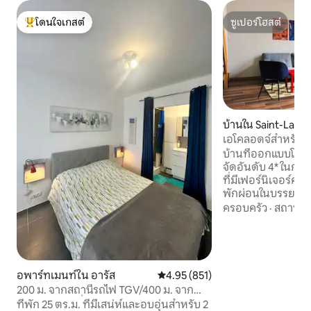
โดนใจเกสต์
ซูเปอร์โฮสต์
โดนใจเกสต์ที่สุด
ซูเปอร์โฮสต์
บ้านใน Saint-Laur
เอโคลอดจ์สำหรับสถ
แวร์แลง
บ้านที่ออกแบบโดยส
จัดอันดับ 4* ในการจ
ที่มีเฟอร์นิเจอร์ค
พักผ่อนในบรรยากา
ชอุ่มใกล้กับอาร์รัส ที่พักตั้งอยู่ในซอยตัน
ครอบครัว
·
สถานที่
ห่างจากถนนสายหลั
กับเสียงนกร้องในบ้าน
จอดรถในบริเวณใกล้เคียง คุณอ
นาทีโดยจักรยานจากจัตุร
จากตลาดแยก - 90
อพาร์ทเมนท์ใน อารัส
คะแนนเฉลี่ย 4.95 จาก 5, 851 รีวิว
4.95 (851)
ทะเล - ห่างจากทาง
200 ม. จากสถานีรถไฟ TGV/400 ม. จาก
60 เมตรจากทางเท้
ใจกลางเมือง ที่จอดรถฟรี
ที่พัก 25 ตร.ม. ที่มีเสน่ห์และอบอุ่นสำหรับ 2