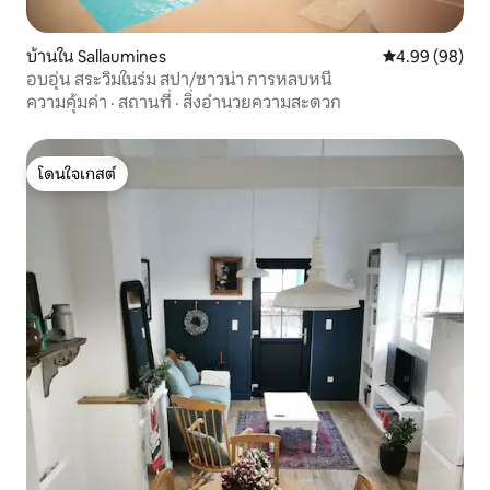
บ้านใน Sallaumines
คะแนนเฉลี่ย 4.9
4.99 (98)
อบอุ่น สระวิมในร่ม สปา/ซาวน่า การหลบหนี
ความคุ้มค่า
·
สถานที่
·
สิ่งอำนวยความสะดวก
โดนใจเกสต์
โดนใจเกสต์