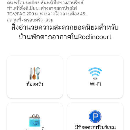
คน พร้อมระเบียง หันหน้าไปทางสวนรีทซ์
ทำเลที่ตั้งดีเยี่ยม: ห่างจากสถานีรถไฟ
TGV/FAC 200 ม. ห่างจากใจกลางเมือง 450
ม. (หอระฆัง ร้านอาหาร บาร์ โรงภาพยนตร์
สถานที่
·
ครอบครัว
·
สวน
ฯลฯ) ห่างจากงานแสดงสินค้า 400 เมตร
สิ่งอำนวยความสะดวกยอดนิยมสำหรับ
ห่างจากโรงเรียนกี มอลเลต์ 1 กม. เดินไปได้
บ้านพักตากอากาศในRoclincourt
ไกลแล้ว! มีที่จอดรถฟรีขนาดใหญ่ 250 คัน
อยู่ฝั่งตรงข้าม ของที่พักคุณ ไม่มีปัญหา จะ
จอดรถให้คุณ ร้านเบเกอรี่อยู่ติดกับคอท
เทจของคุณ โปรดทราบว่า: บันไดชันเล็ก
น้อยและไม่เหมาะสำหรับผู้ที่มีปัญหาในการ
เคลื่อนไหว
ห้องครัว
Wi-Fi
มีที่จอดรถฟรีบริเวณ