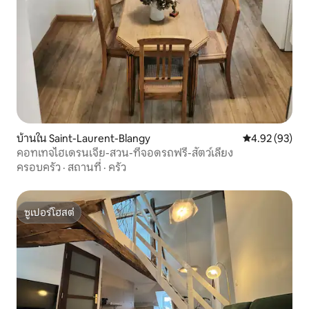
บ้านใน Saint-Laurent-Blangy
คะแนนเฉลี่ย 4.
4.92 (93)
คอทเทจไฮเดรนเจีย-สวน-ที่จอดรถฟรี-สัตว์เลี้ยง
ครอบครัว
·
สถานที่
·
ครัว
ซูเปอร์โฮสต์
ซูเปอร์โฮสต์