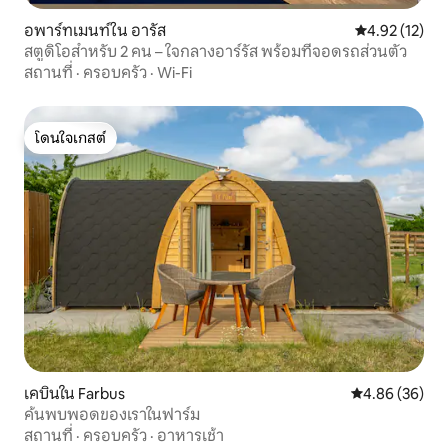
อพาร์ทเมนท์ใน อารัส
คะแนนเฉลี่ย 4.
4.92 (12)
สตูดิโอสำหรับ 2 คน – ใจกลางอาร์รัส พร้อมที่จอดรถส่วนตัว
สถานที่
·
ครอบครัว
·
Wi-Fi
โดนใจเกสต์
โดนใจเกสต์
เคบินใน Farbus
คะแนนเฉลี่ย 4.
4.86 (36)
ค้นพบพอดของเราในฟาร์ม
สถานที่
·
ครอบครัว
·
อาหารเช้า