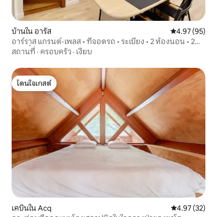
บ้านใน อารัส
คะแนนเฉลี่ย 4.
4.97 (95)
อาร์ราส แกรนด์-เพลส • ที่จอดรถ • ระเบียง • 2 ห้องนอน • 2
ห้องน้ำ
สถานที่
·
ครอบครัว
·
เงียบ
โดนใจเกสต์
โดนใจเกสต์
เคบินใน Acq
คะแนนเฉลี่ย 4.
4.97 (32)