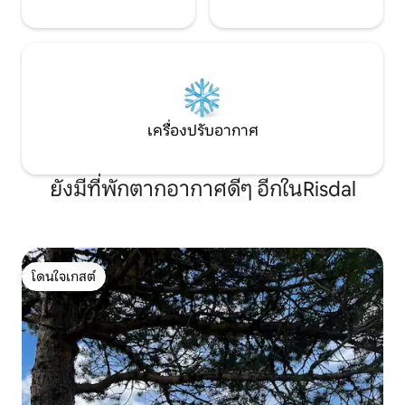
เครื่องปรับอากาศ
ยังมีที่พักตากอากาศดีๆ อีกในRisdal
โดนใจเกสต์
โดนใจเกสต์