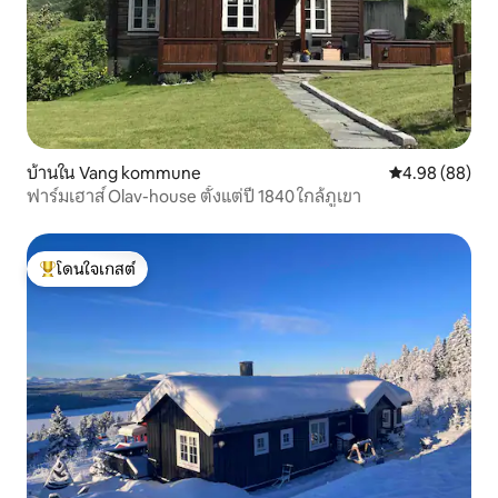
บ้านใน Vang kommune
คะแนนเฉลี่ย 4.9
4.98 (88)
ฟาร์มเฮาส์ Olav-house ตั้งแต่ปี 1840 ใกล้ภูเขา
โดนใจเกสต์
โดนใจเกสต์ที่สุด