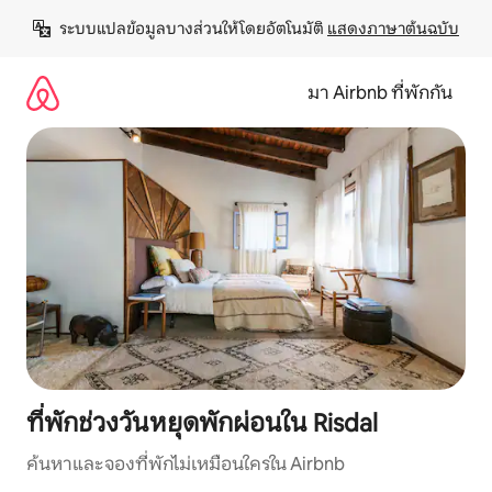
ข้าม
ระบบแปลข้อมูลบางส่วนให้โดยอัตโนมัติ 
แสดงภาษาต้นฉบับ
ไป
ยัง
เนื้อหา
มา Airbnb ที่พักกัน
ที่พักช่วงวันหยุดพักผ่อนใน Risdal
ค้นหาและจองที่พักไม่เหมือนใครใน Airbnb