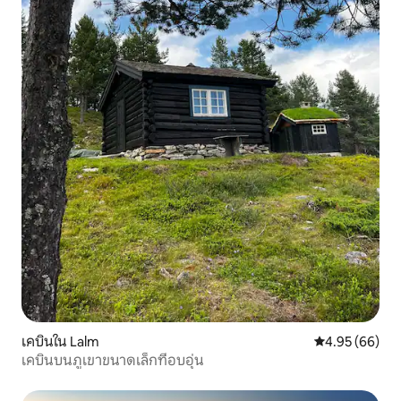
เคบินใน Lalm
คะแนนเฉลี่ย 4.
4.95 (66)
เคบินบนภูเขาขนาดเล็กที่อบอุ่น