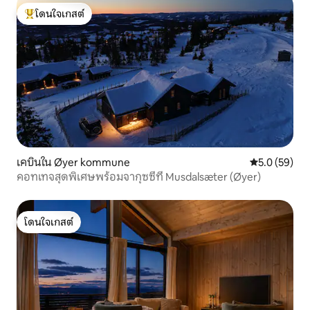
โดนใจเกสต์
โดนใจเกสต์ที่สุด
เคบินใน Øyer kommune
คะแนนเฉลี่ย 5
5.0 (59)
คอทเทจสุดพิเศษพร้อมจากุซซี่ที่ Musdalsæter (Øyer)
โดนใจเกสต์
โดนใจเกสต์