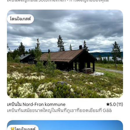
โดนใจเกสต์
โดนใจเกสต์
เคบินใน Nord-Fron kommune
คะแนนเฉลี่ย 5
5.0 (11)
เคบินทันสมัยขนาดใหญ่ในพื้นที่ภูเขาที่ยอดเยี่ยมที่ Gålå
โดนใจเกสต์