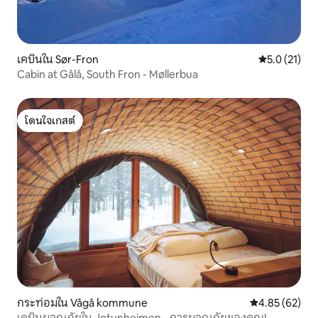
เคบินใน Sør-Fron
คะแนนเฉลี่ย 5
5.0 (21)
Cabin at Gålå, South Fron - Møllerbua
โดนใจเกสต์
โดนใจเกสต์
กระท่อมใน Vågå kommune
คะแนนเฉลี่ย 4.
4.85 (62)
เคบินผจญภัยใน Jotunheimen - การผจญภัยของคุณ!