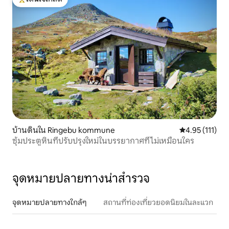
โดนใจเกสต์ที่สุด
บ้านดินใน Ringebu kommune
คะแนนเฉลี่ย 4.9
4.95 (111)
ซุ้มประตูหินที่ปรับปรุงใหม่ในบรรยากาศที่ไม่เหมือนใคร
จุดหมายปลายทางน่าสำรวจ
จุดหมายปลายทางใกล้ๆ
สถานที่ท่องเที่ยวยอดนิยมในละแวก