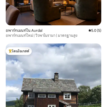
อพาร์ทเมนท์ใน Aurdal
คะแนนเฉลี่ย 
5.0 (5)
อพาร์ทเมนท์ใหม่ | วิวพาโนรามา | มาตรฐานสูง
โดนใจเกสต์
โดนใจเกสต์ที่สุด