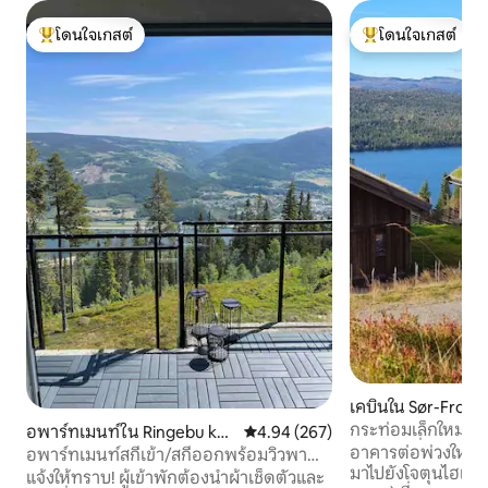
โดนใจเกสต์
โดนใจเกสต์
โดนใจเกสต์ที่สุด
โดนใจเกสต์ที่สุด
เคบินใน Sør-Fron
กระท่อมเล็กใหม่ (ส
อพาร์ทเมนท์ใน Ringebu ko
คะแนนเฉลี่ย 4.94 จาก 5, 267 รีวิว
4.94 (267)
พร้อมวิวที่สวยงาม
อาคารต่อพ่วงใหม่ท
mmune
อพาร์ทเมนท์สกีเข้า/สกีออกพร้อมวิวพา
มาไปยังโจตุนไฮเม
โนรามา
แจ้งให้ทราบ! ผู้เข้าพักต้องนำผ้าเช็ดตัวและ