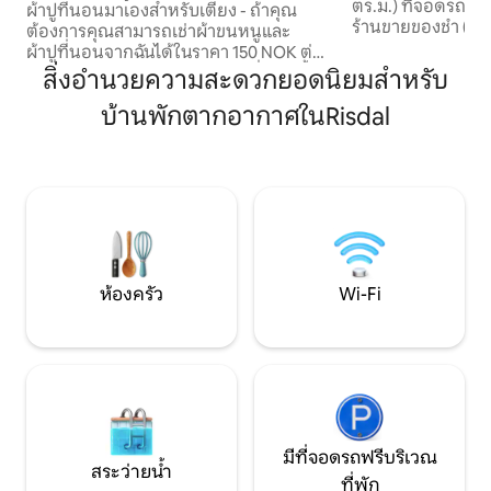
ตร.ม.) ที่จอดรถฟรี นั่งรถเพียง 5 นาทีไปยัง:
ผ้าปูที่นอนมาเองสำหรับเตียง - ถ้าคุณ
ร้านขายของชำ (เปิด
ต้องการคุณสามารถเช่าผ้าขนหนูและ
ขายอุปกรณ์กีฬา, G
ผ้าปูที่นอนจากฉันได้ในราคา 150 NOK ต่อ
& Aktiv, Klatrepar
คน - มีหมอนและผ้านวมสำหรับที่นอนทั้ง
สิ่งอำนวยความสะดวกยอดนิยมสำหรับ
Gynt Arena (โรงละ
หมดในอพาร์ทเมนท์นี้ แจ้งให้ทราบ! ผู้เข้า
กีฬา Peer Gynt ที่
บ้านพักตากอากาศในRisdal
พักต้องทำความสะอาดอพาร์ทเมนท์
ลานสกีที่มีไฟส่องสว
ทั้งหมดก่อนออกเดินทาง - เพื่อรักษา
สัปดาห์สุดท้ายขอ
มาตรฐานความสะอาดที่ดีเราได้จัดทำเช็คลิ
ถึงเส้นทางข้ามประเ
สต์การทำความสะอาดซึ่งผู้เข้าพักต้อง
(630) กม. ลานสกีครอสคันทรี ห่างจาก
ปฏิบัติตามเมื่อเช็คเอาท์ - โปรดทราบว่า
เคบินเพียง 300 เม
คุณภาพของการทำความสะอาดอาจแตก
เครือข่ายเส้นทางสก
ต่างกันไปเนื่องจากผู้เข้าพักก่อนหน้านี้ต้อง
ประมาณกลางเดือน
รับผิดชอบในการทำความสะอาดก่อนที่คุณ
จะมาถึง - ทีมทำความสะอาดของฉัน
ห้องครัว
Wi-Fi
ทำความสะอาดอย่างทั่วถึงเป็นประจำเพื่อ
ให้แน่ใจว่ามีมาตรฐานที่ดีขึ้นแต่ไม่ใช่หลัง
จากผู้เข้าพักทุกคน - หากคุณไม่ต้องการ
ทำความสะอาดอพาร์ทเมนท์ด้วยตัวเอง
คุณมีตัวเลือกในการสั่งให้ทำความสะอาดใน
ราคา 1200 NOK ต้องจองอย่างน้อย 48
ชั่วโมงก่อนออกเดินทาง
มีที่จอดรถฟรีบริเวณ
สระว่ายน้ำ
ที่พัก