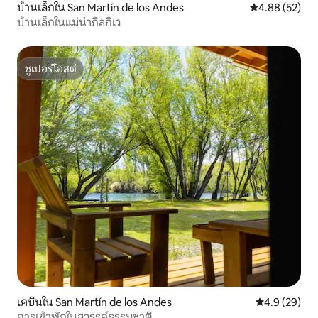
บ้านเล็กใน San Martín de los Andes
คะแนนเฉลี่ย 4.
4.88 (52)
บ้านเล็กในแม่น้ำกิลกิเว
ซูเปอร์โฮสต์
ซูเปอร์โฮสต์
เคบินใน San Martín de los Andes
คะแนนเฉลี่ย 4
4.9 (29)
การเข้าพักในสวรรค์ธรรมชาติ