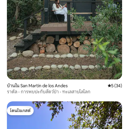
บ้านใน San Martín de los Andes
คะแนนเฉลี่ย
5 (34)
ราดัล - การพบปะกับสัตว์ป่า - ทะเลสาบโลโลก
โดนใจเกสต์
โดนใจเกสต์