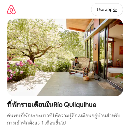
ข้าม
ไป
Use app
ยัง
เนื้อหา
ที่พักรายเดือนในRío Quilquihue
ค้นพบที่พักระยะยาวที่ให้ความรู้สึกเหมือนอยู่บ้านสำหรับ
การเข้าพักตั้งแต่ 1 เดือนขึ้นไป