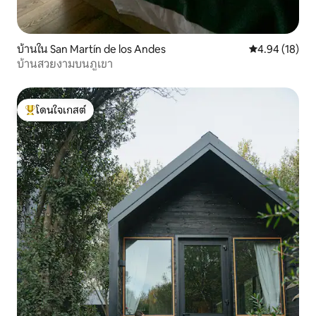
บ้านใน San Martín de los Andes
คะแนนเฉลี่ย 4.
4.94 (18)
บ้านสวยงามบนภูเขา
โดนใจเกสต์
โดนใจเกสต์ที่สุด