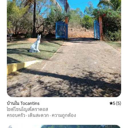
บ้านใน Tocantins
คะแนนเฉลี่
5 (5)
ไซต์โซนโญสโดราดอส
ครอบครัว
·
เดินสะดวก
·
ความถูกต้อง