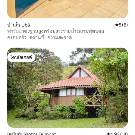
บ้านใน Ubá
คะแนนเฉลี่
5 (6)
ฟาร์มมาตรฐานสูงพร้อมสระว่ายน้ำ สนามฟุตบอล
ครอบครัว
·
สถานที่
·
ความสะอาด
โดนใจเกสต์
โดนใจเกสต์
เคบินใน Santos Dumont
คะแนนเฉลี่ย 4.
4.93 (14)