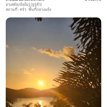
ชาเลต์เบรโฆโนวู (ซูรูคัว)
สถานที่
·
ครัว
·
พื้นที่กลางแจ้ง