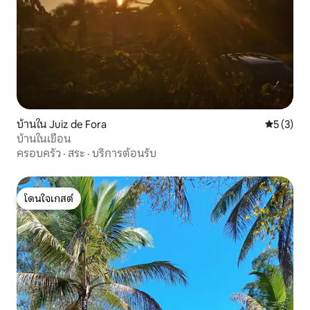
บ้านใน Juiz de Fora
คะแนนเฉลี่
5 (3)
บ้านในเขื่อน
ครอบครัว
·
สระ
·
บริการต้อนรับ
โดนใจเกสต์
โดนใจเกสต์