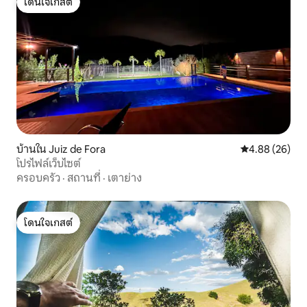
โดนใจเกสต์
โดนใจเกสต์
บ้านใน Juiz de Fora
คะแนนเฉลี่ย 4.
4.88 (26)
โปรไฟล์เว็บไซต์
ครอบครัว
·
สถานที่
·
เตาย่าง
โดนใจเกสต์
โดนใจเกสต์