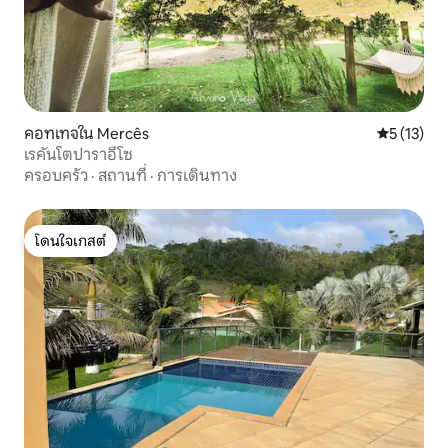
คอทเทจใน Mercês
คะแนนเฉลี่ย
5 (13)
เรคันโตปาราอีโซ
ครอบครัว
·
สถานที่
·
การเดินทาง
โดนใจเกสต์
โดนใจเกสต์