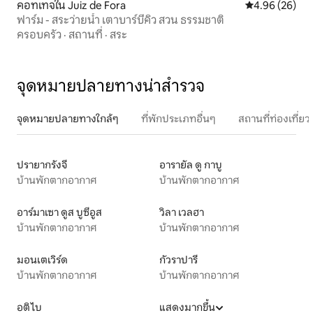
คอทเทจใน Juiz de Fora
คะแนนเฉลี่ย 4.
4.96 (26)
ฟาร์ม - สระว่ายน้ำ เตาบาร์บีคิว สวน ธรรมชาติ
ครอบครัว
·
สถานที่
·
สระ
จุดหมายปลายทางน่าสำรวจ
จุดหมายปลายทางใกล้ๆ
ที่พักประเภทอื่นๆ
สถานที่ท่องเที่
ปรายากรังจี
อารายัล ดู กาบู
บ้านพักตากอากาศ
บ้านพักตากอากาศ
อาร์มาเซา ดูส บูซีอูส
วิลา เวลฮา
บ้านพักตากอากาศ
บ้านพักตากอากาศ
มอนเตเวิร์ด
กัวราปารี
บ้านพักตากอากาศ
บ้านพักตากอากาศ
อติไบ
แสดงมากขึ้น