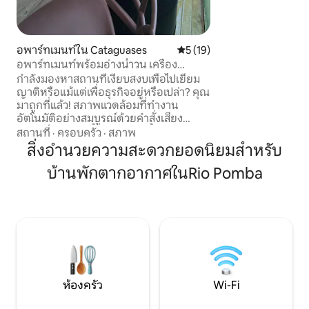
น้ำตกที่ทำให้ที่พั
สไตล์แชมเปญ
อพาร์ทเมนท์ใน Cataguases
คะแนนเฉลี่ย 5 จาก 5, 19 รีวิว
5 (19)
อพาร์ทเมนท์พร้อมอ่างน้ำวน เครื่อง
ทำความร้อน และซาวน่า
กำลังมองหาสถานที่เงียบสงบเพื่อไปเยี่ยม
ญาติหรือแม้แต่เพื่อธุรกิจอยู่หรือเปล่า? คุณ
มาถูกที่แล้ว! สภาพแวดล้อมที่ทำงาน
อัตโนมัติอย่างสมบูรณ์ด้วยคำสั่งเสียง
(Alexa) สระว่ายน้ำพร้อมอ่างน้ำวนและ
สถานที่
·
ครอบครัว
·
สภาพ
เครื่องทำความร้อน พร้อมซาวน่า (คิดค่า
สิ่งอำนวยความสะดวกยอดนิยมสำหรับ
ธรรมเนียมเพิ่มเติมหากใช้เกินขีดจำกัดกิโล
บ้านพักตากอากาศในRio Pomba
วัตต์/ชั่วโมงต่อวัน) ขีดจำกัดกิโลวัตต์ต่อวัน
= 15 กิโลวัตต์ หากเกิน 15kw จะมีค่า
ธรรมเนียม R$ 1.25 ต่อ 1kw สระว่ายน้ำและ
ซาวน่าเป็นแบบส่วนตัว สถานที่แห่งนี้อยู่ใกล้
กับใจกลางเมือง ในย่านหรูของเมือง
ห้องครัว
Wi-Fi