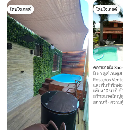
โดนใจเกสต์
โดนใจเกสต์
โดนใจเกสต์
โดนใจเกสต์
คอทเทจใน Sao Co
โรซา ดูส์ เวนตูส บ
สวยงาม 10 กม. จาก
Rosa dos Ventos พื้
ฟอเรีย
และพื้นที่พักผ่อนอ
เพียง 10 นาที ด้วย
สวีทขนาดใหญ่สุดๆบ
รองรับผู้เข้าพักได้
สถานที่
·
ความคุ้มค่
การปรึกษา) ห้องพั
ยอดเยี่ยมเหนือพื้น
ผูกพันสามารถนำเส
ของป่าพื้นเมืองให้กั
ครัวชั้นเลิศที่สวย