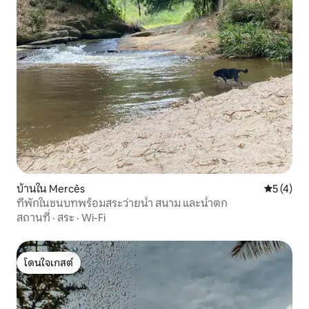
บ้านใน Mercês
คะแนนเฉลี่
5 (4)
ที่พักในชนบทพร้อมสระว่ายน้ำ สนาม และน้ำตก
สถานที่
·
สระ
·
Wi-Fi
โดนใจเกสต์
โดนใจเกสต์