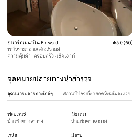
อพาร์ทเมนท์ใน Ehrwald
คะแนนเฉลี่ย 5
5.0 (60)
พาโนรามาชาเลต์เอร์วาลด์
ความคุ้มค่า
·
ครอบครัว
·
เช็คเอาท์
จุดหมายปลายทางน่าสำรวจ
จุดหมายปลายทางใกล้ๆ
สถานที่ท่องเที่ยวยอดนิยมในละแวก
ฟลอเรนซ์
เวียนนา
บ้านพักตากอากาศ
บ้านพักตากอากาศ
เวนิส
มิลาน