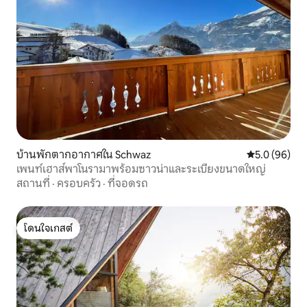
บ้านพักตากอากาศใน Schwaz
คะแนนเฉลี่ย 5
5.0 (96)
เพนท์เฮาส์พาโนรามาพร้อมซาวน่าและระเบียงขนาดใหญ่
สถานที่
·
ครอบครัว
·
ที่จอดรถ
โดนใจเกสต์
โดนใจเกสต์