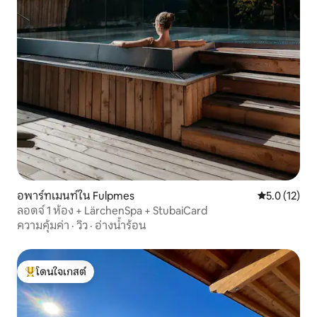
อพาร์ทเมนท์ใน Fulpmes
คะแนนเฉลี่ย 5
5.0 (12)
ลอดจ์ 1 ห้อง + LärchenSpa + StubaiCard
ความคุ้มค่า
·
วิว
·
อ่างน้ำร้อน
โดนใจเกสต์
โดนใจเกสต์ที่สุด