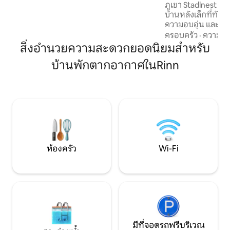
ภูเขา Stadlnest
กระเช้าปัทเชอร์โคเฟลอยู่ห่างออกไปเพียง 5
บ้านหลังเล็กที่ทัน
นาที อยู่หน้าประตูเลย มีรถบัสที่เชื่อมต่อไป
ความอบอุ่น และบร
ยังอินสบรุคได้อย่างสมบูรณ์แบบ
แท้จริง หน้าบ้าน
ครอบครัว
·
ความคุ้
ธรรมชาติเข้ามาในบ
สิ่งอำนวยความสะดวกยอดนิยมสำหรับ
ส่วนตัวและเตาผิงปูด
บ้านพักตากอากาศในRinn
สร้างพื้นที่ที่สมบ
ผ่อน สถานที่สำหรับ
ที่อบอุ่น และการพั
เขาสตูไบ - ยั่งยื
พิถีพิถันเพื่อสิ่งจำ
ห้องครัว
Wi-Fi
มีที่จอดรถฟรีบริเวณ