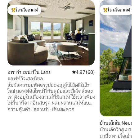
โดนใจเกสต์
โดนใจเกสต์
โดนใจเกสต์ที่สุด
โดนใจเกสต์ที่สุด
อพาร์ทเมนท์ใน Lans
คะแนนเฉลี่ย 4.97 จาก 5, 60 รีวิว
4.97 (60)
ลอฟท์วิวเฮอร์เซล
สัมผัสความมหัศจรรย์ของฤดูใบไม้ผลิในไท
โรล! ลอฟต์อัลไพน์ที่ทันสมัยและมีสไตล์ของ
เราตั้งอยู่ในเมืองลานส์ที่มีเสน่ห์ ใช้เวลาเพียง
ไม่กี่นาทีจากอินสบรุค ผสมผสานเสน่ห์แบ
บอัลไพน์เข้ากับความสะดวกสบาย
ความคุ้มค่า
·
สถานที่
·
เดินสะดวก
เพลิดเพลินกับวิวยอดเขาที่สวยงาม ลอฟต์
ของเราอยู่ในทำเลที่สมบูรณ์แบบสำหรับ
บ้านเล็กใน Neustif
กิจกรรมมากมาย: เดินป่า ขี่จักรยานภูเขา
tal
บ้านเล็กวิวภูเขา •
และขึ้นรถไฟภูเขาเพื่อชมวิวที่น่าจดจำ รวม
สงบ
มาถึง หายใจเข้าลึก
ถึงการท่องเที่ยวและช้อปปิ้งในอินสบรุค รถ