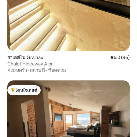
ชาเลต์ใน Grainau
คะแนนเฉลี่ย 5
5.0 (96)
Chalet Hideaway Alpî
ครอบครัว
·
สถานที่
·
ที่จอดรถ
โดนใจเกสต์
โดนใจเกสต์ที่สุด