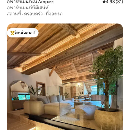
อพาร์ทเมนท์ใน Ampass
คะแนนเฉลี่ย 4.
4.98 (81)
อพาร์ทเมนท์ที่มีเสน่ห์
สถานที่
·
ครอบครัว
·
ที่จอดรถ
โดนใจเกสต์
โดนใจเกสต์ที่สุด