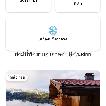
สระว่ายน้ำ
ที่พัก
เครื่องปรับอากาศ
ยังมีที่พักตากอากาศดีๆ อีกในRinn
โดนใจเกสต์
โดนใจเกสต์