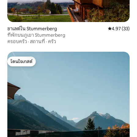
ชาเลต์ใน Stummerberg
คะแนนเฉลี่ย 4.
4.97 (33)
ที่พักบนภูเขา Stummerberg
ครอบครัว
·
สถานที่
·
ครัว
โดนใจเกสต์
โดนใจเกสต์