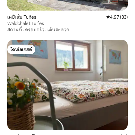
เคบินใน Tulfes
คะแนนเฉลี่ย 4.
4.97 (33)
Waldchalet Tulfes
สถานที่
·
ครอบครัว
·
เดินสะดวก
โดนใจเกสต์
โดนใจเกสต์