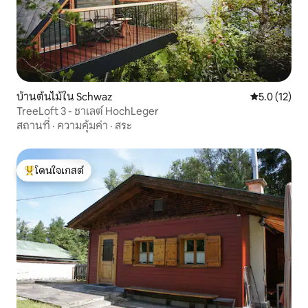
บ้านต้นไม้ใน Schwaz
คะแนนเฉลี่ย 5
5.0 (12)
TreeLoft 3 - ชาเลต์ HochLeger
สถานที่
·
ความคุ้มค่า
·
สระ
โดนใจเกสต์
โดนใจเกสต์ที่สุด