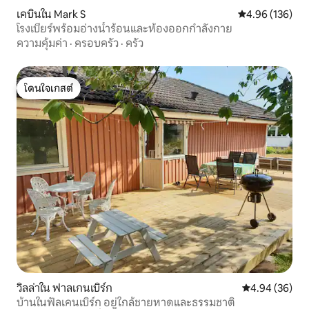
เคบินใน Mark S
คะแนนเฉลี่ย 4.9
4.96 (136)
โรงเบียร์พร้อมอ่างน้ำร้อนและห้องออกกำลังกาย
ความคุ้มค่า
·
ครอบครัว
·
ครัว
โดนใจเกสต์
โดนใจเกสต์
วิลล่าใน ฟาลเกนเบิร์ก
คะแนนเฉลี่ย 4.
4.94 (36)
บ้านในฟัลเคนเบิร์ก อยู่ใกล้ชายหาดและธรรมชาติ