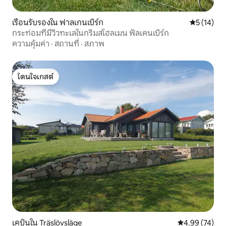
เรือนรับรองใน ฟาลเกนเบิร์ก
คะแนนเฉลี่ย
5 (14)
กระท่อมที่มีวิวทะเลในกริมสโฮลเมน ฟัลเคนเบิร์ก
ความคุ้มค่า
·
สถานที่
·
สภาพ
โดนใจเกสต์
โดนใจเกสต์
เคบินใน Träslövsläge
คะแนนเฉลี่ย 4.
4.99 (74)