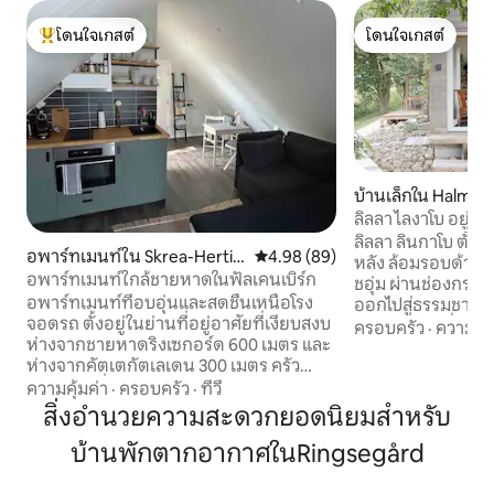
โดนใจเกสต์
โดนใจเกสต์
โดนใจเกสต์ที่สุด
โดนใจเกสต์
บ้านเล็กใน Halmst
ลิลลา ไลงาโบ อยู่ท
ทะเลและฮัลมสตัด
ลิลลา ลินกาโบ ตั้งอยู
อพาร์ทเมนท์ใน Skrea-Hertin
คะแนนเฉลี่ย 4.98 จาก 5, 89 รีวิว
4.98 (89)
หลัง ล้อมรอบด้วยทุ
g-Hjortsberg
อพาร์ทเมนท์ใกล้ชายหาดในฟัลเคนเบิร์ก
ชอุ่ม ผ่านช่องกระ
อพาร์ทเมนท์ที่อบอุ่นและสดชื่นเหนือโรง
ออกไปสู่ธรรมชาติ
จอดรถ ตั้งอยู่ในย่านที่อยู่อาศัยที่เงียบสงบ
ครัว ในฐานะที่เป็นผู
ครอบครัว
·
ความคุ้
ห่างจากชายหาดริงเซกอร์ด 600 เมตร และ
คุณจะได้เพลิดเพล
ห่างจากคัตเตกัตเลเดน 300 เมตร ครัว
สวยงามที่อยู่รอบๆ ลิลลา
ขนาดเล็กที่มีอุปกรณ์ครบครันพร้อมเตา
ห่างไกล แต่ก็อยู่ห
ความคุ้มค่า
·
ครอบครัว
·
ทีวี
อบ/ไมโครเวฟ ตู้เย็น เครื่องชงกาแฟ รวมถึง
ที่สุดเพียง 2 กม. 
สิ่งอำนวยความสะดวกยอดนิยมสำหรับ
แคปซูลจำนวนจำกัด ห้องน้ำ/ฝักบัวอาบน้ำ
ห่างจากใจกลางฮัลม
บ้านพักตากอากาศในRingsegård
โซฟาเบดพร้อมที่นอนเสริมเพื่อความสบาย
กม. คุณจะพบกับเข
ในการนอนหลับ จัดเป็นเตียงคู่ 1 หลัง หรือ
เวอร์ดัลซึ่งมีเนินท
เตียงเดี่ยว 2 หลัง หรือเตียงเดี่ยว 1 หลังและ
ดิเนเวียและเส้นทาง