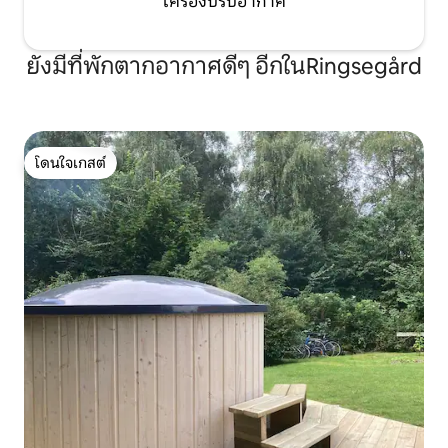
เครื่องปรับอากาศ
ยังมีที่พักตากอากาศดีๆ อีกในRingsegård
โดนใจเกสต์
โดนใจเกสต์