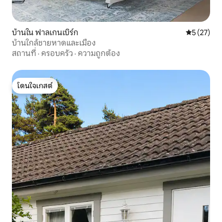
บ้านใน ฟาลเกนเบิร์ก
คะแนนเฉลี่ย
5 (27)
บ้านใกล้ชายหาดและเมือง
สถานที่
·
ครอบครัว
·
ความถูกต้อง
โดนใจเกสต์
โดนใจเกสต์