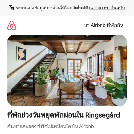
ข้าม
ระบบแปลข้อมูลบางส่วนให้โดยอัตโนมัติ 
แสดงภาษาต้นฉบับ
ไป
ยัง
เนื้อหา
มา Airbnb ที่พักกัน
ที่พักช่วงวันหยุดพักผ่อนใน Ringsegård
ค้นหาและจองที่พักไม่เหมือนใครใน Airbnb