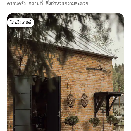
ครอบครัว
·
สถานที่
·
สิ่งอำนวยความสะดวก
โดนใจเกสต์
โดนใจเกสต์