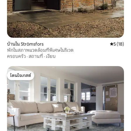
บ้านใน Strömsfors
คะแนนเฉลี่ย
5 (18)
พักในสภาพแวดล้อมที่พิเศษในริเวต
ครอบครัว
·
สถานที่
·
เงียบ
โดนใจเกสต์
โดนใจเกสต์