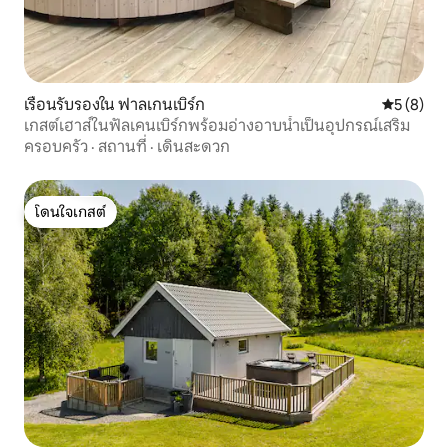
เรือนรับรองใน ฟาลเกนเบิร์ก
คะแนนเฉลี่
5 (8)
เกสต์เฮาส์ในฟัลเคนเบิร์กพร้อมอ่างอาบน้ำเป็นอุปกรณ์เสริม
ครอบครัว
·
สถานที่
·
เดินสะดวก
โดนใจเกสต์
โดนใจเกสต์