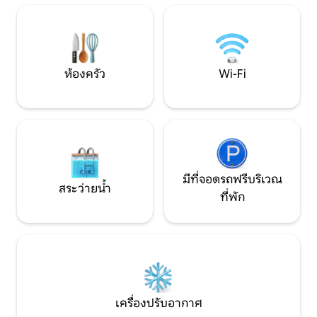
ในฤดูร้อนภูเขามีโอกาสเดินป่าและขี่
คันทรี รวมถึงเข้าอ
จักรยานที่ยอดเยี่ยมว่ายน้ำใน Ljøsvatnet
จักรยานในช่วงฤดูร
และตกปลา (ใบอนุญาตตกปลา) ที่พักที่
ครอบครัว เพื่อน แ
สมบูรณ์แบบตลอดทั้งปีสำหรับครอบครัวที่
แบบผ่อนคลาย เตาผ
กระตือรือร้น
และพระอาทิตย์ตกท
ห้องครัว
Wi-Fi
มีที่จอดรถฟรีบริเวณ
สระว่ายน้ำ
ที่พัก
เครื่องปรับอากาศ