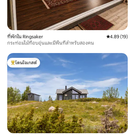
ที่พักใน Ringsaker
คะแนนเฉลี่ย 4.
4.89 (19)
กระท่อมไม้ที่อบอุ่นและมีพื้นที่สำหรับสองคน
โดนใจเกสต์
โดนใจเกสต์ที่สุด