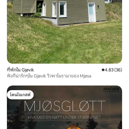
ที่พักใน Gjøvik
คะแนนเฉลี่ย 4.
4.83 (36)
ฟังกี้น่ารักๆใน Gjøvik วิวพาโนรามาของ Mjøsa
โดนใจเกสต์
โดนใจเกสต์