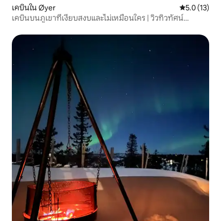
เคบินใน Øyer
คะแนนเฉลี่ย 5
5.0 (13)
เคบินบนภูเขาที่เงียบสงบและไม่เหมือนใคร | วิวทิวทัศน์
สวยงาม