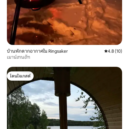
บ้านพักตากอากาศใน Ringsaker
คะแนนเฉลี่ย 4
4.8 (10)
เมาน์เทนฮัท
โดนใจเกสต์
โดนใจเกสต์