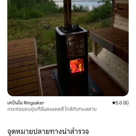
เคบินใน Ringsaker
คะแนนเฉลี่ย 
5.0 (6)
กระท่อมอบอุ่นที่มีแสงแดดดี ใกล้กับทะเลสาบ
จุดหมายปลายทางน่าสำรวจ