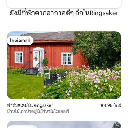
ยังมีที่พักตากอากาศดีๆ อีกในRingsaker
โดนใจเกสต์
โดนใจเกสต์
ฟาร์มสเตย์ใน Ringsaker
คะแนนเฉลี่ย 4.
4.98 (93)
บ้านไม้เก่าน่าอยู่ในไร่นาในโมเอลฟ์