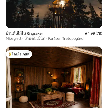
บ้านต้นไม้ใน Ringsaker
คะแนนเฉลี่ย 4.
4.99 (78)
Mjøsgløtt - บ้านต้นไม้นิก - Faråsen Tretoppgård
โดนใจเกสต์
โดนใจเกสต์ที่สุด