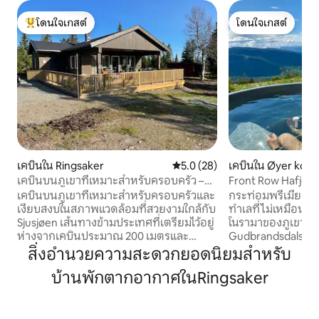
โดนใจเกสต์
โดนใจเกสต์
โดนใจเกสต์ที่สุด
โดนใจเกสต์
เคบินใน Ringsaker
คะแนนเฉลี่ย 5.0 จาก 5, 28 รีวิว
5.0 (28)
เคบินใน Øyer ko
เคบินบนภูเขาที่เหมาะสำหรับครอบครัว –
Front Row Hafjell -
ข้ามประเทศใกล้กับ Sjusjøen
ออกได้โดยไม่ต้อง
เคบินบนภูเขาที่เหมาะสำหรับครอบครัวและ
กระท่อมพรีเมียมที่ส
เงียบสงบในสภาพแวดล้อมที่สวยงามใกล้กับ
ทำเลที่ไม่เหมือนใค
Sjusjøen เส้นทางข้ามประเทศที่เตรียมไว้อยู่
โนรามาของภูเขา หุ
ห่างจากเคบินประมาณ 200 เมตรและ
Gudbrandsdalslåg
สามารถเข้าถึงเครือข่ายเส้นทางเดินอย่าง
ตะวันตก มีแสงแดดดี
สิ่งอำนวยความสะดวกยอดนิยมสำหรับ
ต่อเนื่องไปยัง Sjusjøen ระยะทางสั้นๆไปยัง
ทริกและอ่างน้ำร้อนท
บ้านพักตากอากาศในRingsaker
ศูนย์สกี Sjusjøen ที่มีเนินเขาอัลไพน์เป็น
กระท่อมผสมผสานค
โอกาสที่ดีสำหรับการเล่นอัลไพน์และสโนว์
สมัยเข้ากับความรู้
บอร์ด ในฤดูหนาวบริเวณนี้เหมาะสำหรับ
มาตรฐานสูง และเตีย
การเล่นสกีที่มีทั้งสกีครอสคันทรีและอัลไพน์
ได้โดยการเล่นสกี