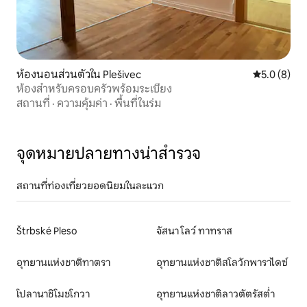
ห้องนอนส่วนตัวใน Plešivec
คะแนนเฉลี่ย 
5.0 (8)
ห้องสำหรับครอบครัวพร้อมระเบียง
สถานที่
·
ความคุ้มค่า
·
พื้นที่ในร่ม
จุดหมายปลายทางน่าสำรวจ
สถานที่ท่องเที่ยวยอดนิยมในละแวก
Štrbské Pleso
จัสนา โลว์ ทาทราส
อุทยานแห่งชาติทาตรา
อุทยานแห่งชาติสโลวักพาราไดซ์
โปลานาชิโมชโกวา
อุทยานแห่งชาติลาวตัตรัสต่ำ