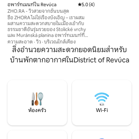
หาความสงบและเงียบ
อพาร์ทเมนท์ใน Revúca
คะแนนเฉลี่ย 5.0 จาก 5, 4 รีวิว
5.0 (4)
ต้องการสิ่งอำนวย
ZHO.RA - วิวสวยจากชั้นบนสุด
ท้องฟ้ายามค่ำคืนที่
ชื่อ ZHORA ไม่ใช่เรื่องบังเอิญ – เราผสม
สามารถขับรถเข้ามาได้
ผสานความสะดวกสบายในเมืองเข้ากับ
จากฮังการีไปจนถึง
ธรรมชาติอันรุ่มรวยของ Stolické vrchy
สถานที่ปลอดภัยสำ
และ Muránská planina อพาร์ทเมนท์ที่
จะตกหลุมรักคอทเ
สว่างและกว้างขวางสำหรับ 7 คน มีระเบียง
ความสะอาด
·
วิว
·
บริเวณใกล้เคียง
เครื่องชงกาแฟ เตียงเด็ก เหมาะสำหรับ
สิ่งอำนวยความสะดวกยอดนิยมสำหรับ
ครอบครัว นักท่องเที่ยว นักวิ่ง นักปั่น
บ้านพักตากอากาศในDistrict of Revúca
จักรยาน หรือคนที่ทำงานจากที่บ้าน สัมผัส
บริเวณโดยรอบอย่างเต็มที่: ปีนขึ้นไปบน
ยอดเขาโคฮุตอันสง่างาม เพลิดเพลินกับวิว
จากหอสังเกตการณ์ใหม่ใต้ภูเขาชตูร์มานอ
วา ให้อาหารกับกระรอกใน Syslovisko
สำรวจ Obrovisko ที่งดงามราวกับใน
เทพนิยาย หรือม้าที่เกือบจะเป็นป่าบน
Veľká lúka รางวัลหวานจะเป็นขนมปัง
Murán ที่มีชื่อเสียง!
ห้องครัว
Wi-Fi