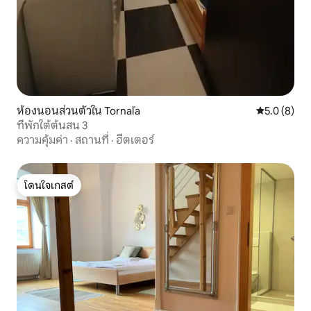
ห้องนอนส่วนตัวใน Tornaľa
คะแนนเฉลี่ย 
5.0 (8)
ที่พักใต้ต้นสน 3
ความคุ้มค่า
·
สถานที่
·
ฮีตเตอร์
โดนใจเกสต์
โดนใจเกสต์