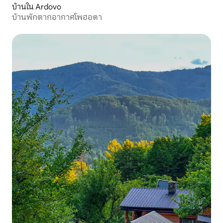
บ้านใน Ardovo
บ้านพักตากอากาศโพฮอดา