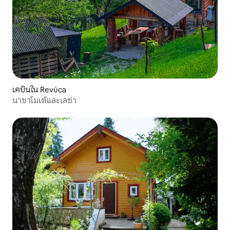
เคบินใน Revúca
นาซาโมเต้และเลซ่า