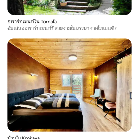
อพาร์ทเมนท์ใน Tornaľa
ฉันเสนออพาร์ทเมนท์ที่สวยงามในบรรยากาศโรแมนติก
บ้านใน Krokava