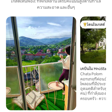
เกสต์เห็นพ้อง: ที่พักเหล่านี้ได้รับคะแนนสูงด้านทำเล
ความสะอาด และอื่นๆ
โดนใจเกสต์
โดนใจเกสต์ที่สุด
เคบินใน Hnúšťa
Chata Polom
คอทเทจที่ค่อนข้างเ
โพลอมที่มีประชากรน
อุดมคติสำหรับคู่รั
คน) ที่กำลังมองหาที
พักผ่อน เนื่องจาก
ครอบครัว
·
ความคุ้
เจริญและมีความสูงม
ปิกชูแห่งเกเมอร์" หากคุณกำลังมอง