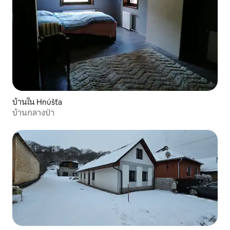
บ้านใน Hnúšťa
บ้านกลางป่า