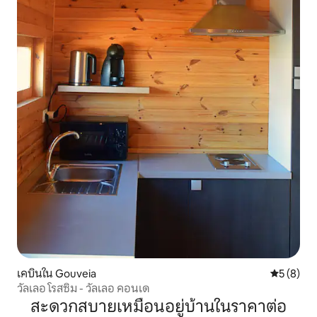
เคบินใน Gouveia
คะแนนเฉลี่
5 (8)
วัลเลอ โรสซิม - วัลเลอ คอนเด
สะดวกสบายเหมือนอยู่บ้านในราคาต่อ