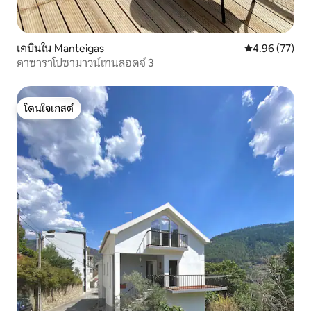
เคบินใน Manteigas
คะแนนเฉลี่ย 4.
4.96 (77)
คาซาราโปซามาวน์เทนลอดจ์ 3
โดนใจเกสต์
โดนใจเกสต์