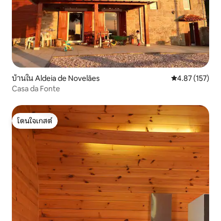
บ้านใน Aldeia de Novelães
คะแนนเฉลี่ย 4.8
4.87 (157)
Casa da Fonte
โดนใจเกสต์
โดนใจเกสต์