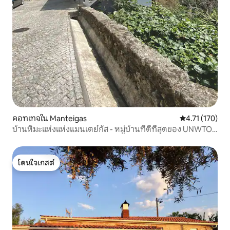
คอทเทจใน Manteigas
คะแนนเฉลี่ย 4.7
4.71 (170)
บ้านหิมะแห่งแห่งแมนเตย์กัส - หมู่บ้านที่ดีที่สุดของ UNWTO
ปี 2023
โดนใจเกสต์
โดนใจเกสต์