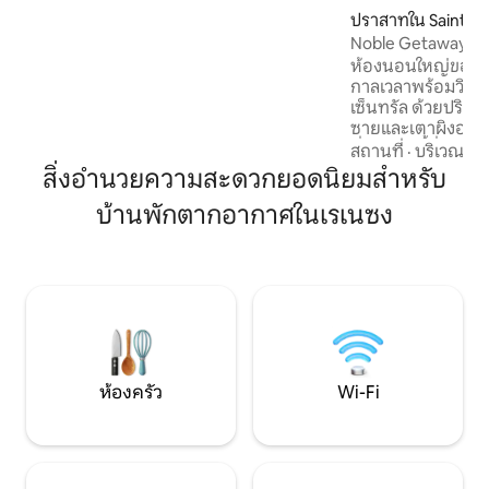
ประสิทธิภาพด้วยความเร็วสูง "La Cave aux
ปราสาทใน Saint-J
Lumières" มีห้องครัวที่มีอุปกรณ์ครบครัน
valet
Noble Getaway พร้
ห้องพักมีเครื่องนอนนุ่มๆและห้องน้ำจะช่วย
ลียง 1 ชม.
ห้องนอนใหญ่ของเรา
ให้คุณขึ้นไปได้ด้วยการเดินเท้าที่ถูกต้อง
กาลเวลาพร้อมวิวที่
สำหรับนักปั่นจักรยานมีความเป็นไปได้ใน
เซ็นทรัล ด้วยปริมา
การจัดเก็บจักรยานในห้องที่ปลอดภัย
ซายและเตาผิงอนุสา
ที่พักแห่งนี้ซึ่งเป
สถานที่
·
บริเวณใกล
ตั้งแต่ปี 1781 ด้วย
สิ่งอำนวยความสะดวกยอดนิยมสำหรับ
ให้คุณใช้งาน และสระ
บ้านพักตากอากาศในเรเนซง
30 พฤษภาคม) และบร
โดยเฉพาะ คุณจึงมั่น
ประสบการณ์การเข้า
เติมพลังให้กับร่า
ของเราในการพักผ่
ห้องครัว
Wi-Fi