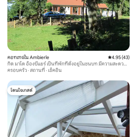
คอทเทจใน Ambierle
คะแนนเฉลี่ย 4.
4.95 (43)
กิต มาโด อ็องบีแยร์ เป็นที่พักที่ตั้งอยู่ในชนบท มีความสะดวก
สบาย และมองเห็นทิวทัศน์ได้
ครอบครัว
·
สถานที่
·
เช็คอิน
โดนใจเกสต์
โดนใจเกสต์