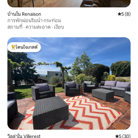
บ้านใน Renaison
คะแนนเฉลี่
5 (8)
การพักผ่อนริมน้ำ กระท่อม
สถานที่
·
ความสะอาด
·
เงียบ
โดนใจเกสต์
โดนใจเกสต์ที่สุด
วิลล่าใน Villerest
คะแนนเฉลี่ย
5 (30)