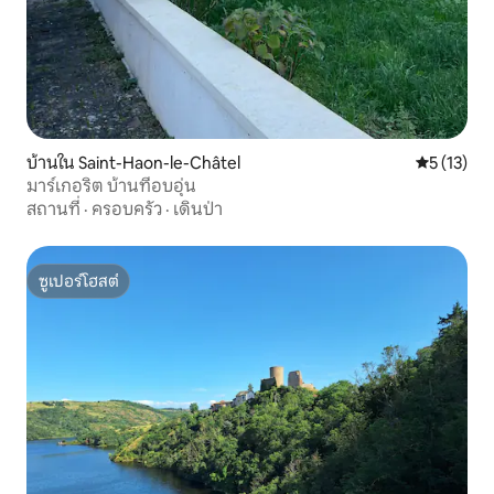
บ้านใน Saint-Haon-le-Châtel
คะแนนเฉลี่ย
5 (13)
มาร์เกอริต บ้านที่อบอุ่น
สถานที่
·
ครอบครัว
·
เดินป่า
ซูเปอร์โฮสต์
ซูเปอร์โฮสต์