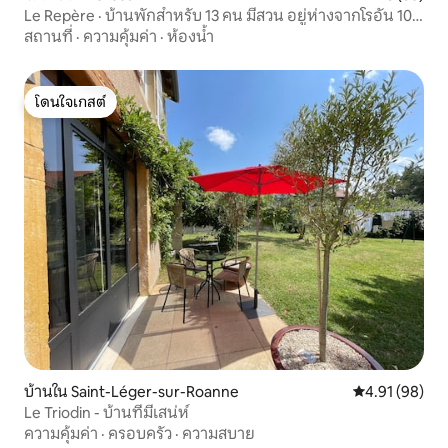
Le Repère · บ้านพักสำหรับ 13 คน มีสวน อยู่ห่างจากโรอัน 10
นาที
สถานที่
·
ความคุ้มค่า
·
ห้องน้ำ
โดนใจเกสต์
โดนใจเกสต์
บ้านใน Saint-Léger-sur-Roanne
คะแนนเฉลี่ย 4.
4.91 (98)
Le Triodin - บ้านที่มีเสน่ห์
ความคุ้มค่า
·
ครอบครัว
·
ความสบาย