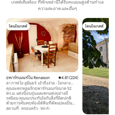
เกสต์เห็นพ้อง: ที่พักเหล่านี้ได้รับคะแนนสูงด้านทำเล
ความสะอาด และอื่นๆ
โดนใจเกสต์
โดนใจเกสต์
โดนใจเกสต์
โดนใจเกสต์
อพาร์ทเมนท์ใน Renaison
คะแนนเฉลี่ย 4.81 จาก 5, 224 รีวิว
4.81 (224)
ลา กาฟ โอ ลูมิแยร์: เข้าถึงง่าย - ใจกลาง
เมือง - Wi-Fi
คุณจะตกหลุมรักอพาร์ทเมนท์ขนาด 52
ตร.ม. แห่งนี้อบอุ่นและตกแต่งอย่างมี
รสนิยม คุณจะประทับใจกับสิ่งที่ผิดปกติ
ด้วยการค้นพบห้องใต้ดินที่ดัดแปลงเป็น
ห้องนั่งเล่น Wi-Fi จะช่วยให้คุณเข้าถึงเว็บ
สถานที่
·
ครอบครัว
·
Wi-Fi
ไซต์สตรีมมิ่งที่ชื่นชอบหรือทำงานได้อย่างมี