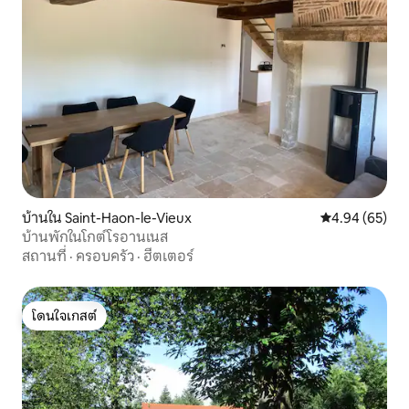
บ้านใน Saint-Haon-le-Vieux
คะแนนเฉลี่ย 4.
4.94 (65)
บ้านพักในโกต์โรอานเนส
สถานที่
·
ครอบครัว
·
ฮีตเตอร์
โดนใจเกสต์
โดนใจเกสต์