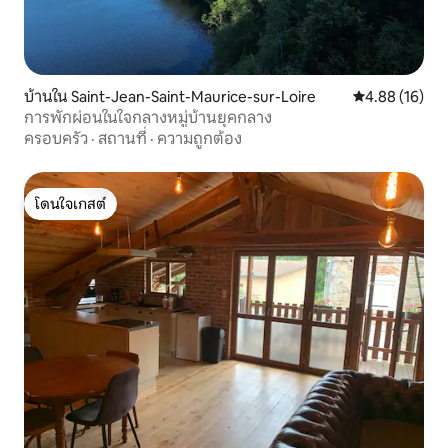
บ้านใน Saint-Jean-Saint-Maurice-sur-Loire
คะแนนเฉลี่ย 4.
4.88 (16)
การพักผ่อนในใจกลางหมู่บ้านยุคกลาง
ครอบครัว
·
สถานที่
·
ความถูกต้อง
โดนใจเกสต์
โดนใจเกสต์