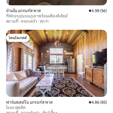
บ้านใน แกรนท์ส พาส
คะแนนเฉลี่ย 4.
4.98 (56)
ที่พักอบอุ่นบนภูเขาพร้อมเตียงคิงไซส์
สถานที่
·
ครอบครัว
·
Wi-Fi
โดนใจเกสต์
โดนใจเกสต์
ฟาร์มสเตย์ใน แกรนท์ส พาส
คะแนนเฉลี่ย 4.
4.86 (85)
โรงนาสุดชิค
สถานที่
·
ความคุ้มค่า
·
สัตว์เลี้ยง