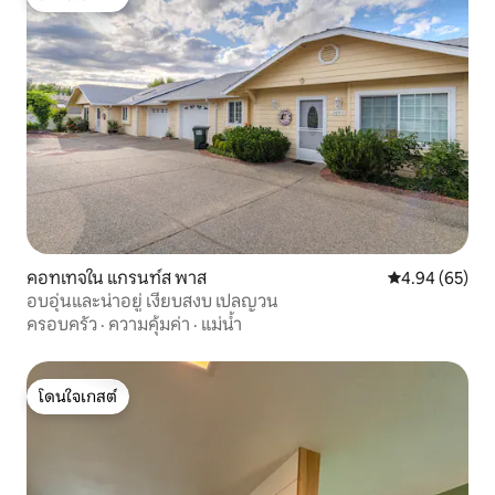
โดนใจเกสต์
คอทเทจใน แกรนท์ส พาส
คะแนนเฉลี่ย 4.
4.94 (65)
อบอุ่นและน่าอยู่ เงียบสงบ เปลญวน
ครอบครัว
·
ความคุ้มค่า
·
แม่น้ำ
โดนใจเกสต์
โดนใจเกสต์