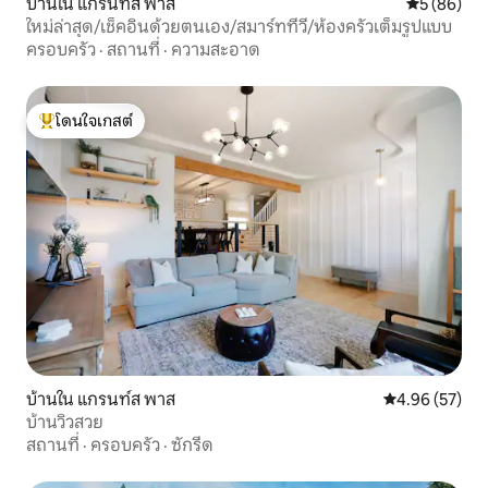
บ้านใน แกรนท์ส พาส
คะแนนเฉลี่ย
5 (86)
ใหม่ล่าสุด/เช็คอินด้วยตนเอง/สมาร์ททีวี/ห้องครัวเต็มรูปแบบ
ครอบครัว
·
สถานที่
·
ความสะอาด
โดนใจเกสต์
โดนใจเกสต์ที่สุด
บ้านใน แกรนท์ส พาส
คะแนนเฉลี่ย 4.
4.96 (57)
บ้านวิวสวย
สถานที่
·
ครอบครัว
·
ซักรีด