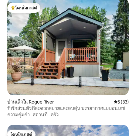
โดนใจเกสต์
โดนใจเกสต์ที่สุด
บ้านเล็กใน Rogue River
คะแนนเฉลี่ย
5 (33)
ที่พักส่วนตัวที่สะดวกสบายและอบอุ่น บรรยากาศแบบชนบท!
ความคุ้มค่า
·
สถานที่
·
ครัว
โดนใจเกสต์