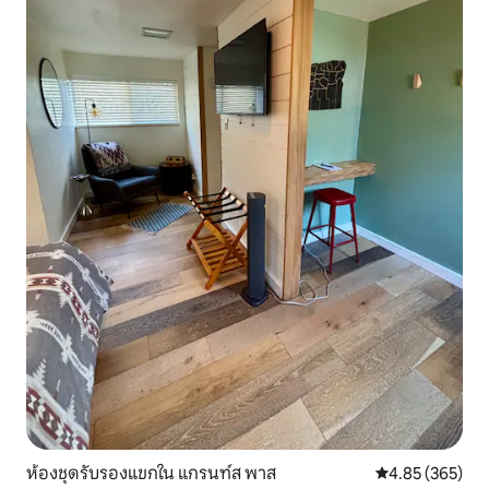
ห้องชุดรับรองแขกใน แกรนท์ส พาส
คะแนนเฉลี่ย 4.8
4.85 (365)