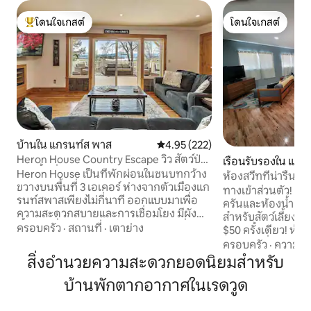
โดนใจเกสต์
โดนใจเกสต์
โดนใจเกสต์ที่สุด
โดนใจเกสต์
บ้านใน แกรนท์ส พาส
คะแนนเฉลี่ย 4.95 จาก 5, 222 รีวิว
4.95 (222)
Heron House Country Escape วิว สัตว์ป่า
เรือนรับรองใน แกร
และพื้นที่
Heron House เป็นที่พักผ่อนในชนบทกว้าง
ห้องสวีทที่น่ารื่นรม
ขวางบนพื้นที่ 3 เอเคอร์ ห่างจากตัวเมืองแก
ทางเข้าส่วนตัว! ห้อ
รนท์สพาสเพียงไม่กี่นาที ออกแบบมาเพื่อ
ครันและห้องน้ำส่ว
ความสะดวกสบายและการเชื่อมโยง มีผัง
สำหรับสัตว์เลี้ยง มี
พื้นแบบกึ่งเปิดโล่ง หน้าต่างบานใหญ่ที่มอง
ครอบครัว
·
สถานที่
·
เตาย่าง
$50 ครั้งเดียว! ห้องพักน่ารักแห่งนี้มีเครื่อง
เห็นวิวภูเขาและพระอาทิตย์ตกดินที่
ซักผ้า/เครื่องอบผ้า 
ครอบครัว
·
ความคุ้
สวยงาม ห้องครัวเชฟ Wi-Fi ของ Starlink
อากาศ/เครื่องทำค
สิ่งอำนวยความสะดวกยอดนิยมสำหรับ
และพื้นที่สำหรับการรวมตัวกันของ
หลัง และตั้งอยู่บ
ครอบครัวและเพื่อนฝูง เพลิดเพลินกับสนาม
บ้านพักตากอากาศในเรดวูด
ไม่ไกลจากทางเข้าร็อ
หญ้ากว้างขวางและลานระเบียงที่มี
และร้านอาหาร ห่างจากเส้นทางเดินป่า
เฟอร์นิเจอร์พร้อมโต๊ะรับประทานอาหาร
สนามเทนนิส ใจกลา