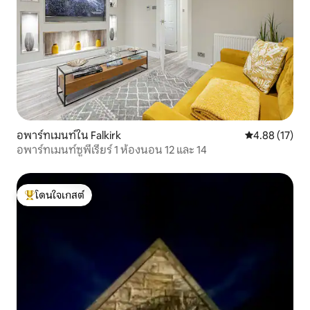
อพาร์ทเมนท์ใน Falkirk
คะแนนเฉลี่ย 4.
4.88 (17)
อพาร์ทเมนท์ซูพีเรียร์ 1 ห้องนอน 12 และ 14
โดนใจเกสต์
โดนใจเกสต์ที่สุด