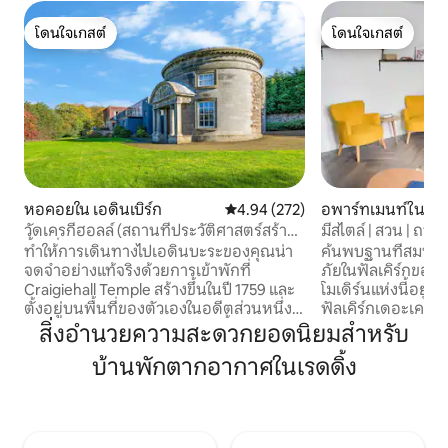
โดนใจเกสต์
โดนใจเกสต์
โดนใจเกสต์
โดนใจเกสต์
หอคอยใน เอดินเบิร์ก
คะแนนเฉลี่ย 4.94 จาก 5, 272 รีวิว
4.94 (272)
อพาร์ทเมนท์ใน Falk
วัดเครกีฮอลล์ (สถานที่ประวัติศาสตร์สร้าง
มีสไตล์ | สวน | ถนนเ
ขึ้นเมื่อปี 1759)
ทำให้การเดินทางไปเอดินบะระของคุณน่า
ค้นพบฐานที่สมบู
จดจำอย่างแท้จริงด้วยการเข้าพักที่
ภัยในฟัลเคิร์กของค
Craigiehall Temple สร้างขึ้นในปี 1759 และ
โมเดิร์นแห่งนี้อยู
ตั้งอยู่บนพื้นที่ของตัวเองในอดีตส่วนหนึ่ง
ฟัลเคิร์กเดอะเคลฟ
ของ Craigiehall Estate อาคารนี้ได้รับการ
และเมืองเพียงไม่กี่นา
สิ่งอำนวยความสะดวกยอดนิยมสำหรับ
จัดให้อยู่ในระดับเกรด A เนื่องจากมีระเบียง
อาศัยอันเงียบสงบมี
บ้านพักตากอากาศในเรดดิ้ง
ที่สวยงามซึ่งแสดงตราสัญลักษณ์ของมาร์คี
ครบครันพร้อมเครื่อง
สแห่งแอนแนนเดลคนที่ 1 แผ่นป้ายบนผนัง
เล่นที่อบอุ่นสวนส่
มีคำกล่าวของโฮเรซ: "Dum Iicet in rebus
แบบวอล์คอินและที่จอ
jucundis vive beatus" "จงมีชีวิตอย่างมี
สำหรับวีลแชร์พร้
ความสุขในขณะที่คุณยังอยู่ท่ามกลางสิ่งที่
โดยรถไฟไปยังเอดิ