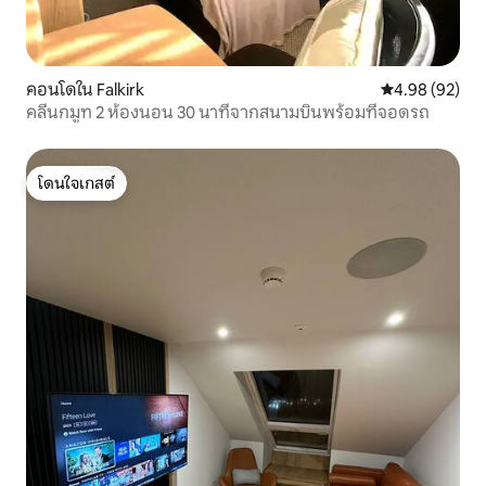
คอนโดใน Falkirk
คะแนนเฉลี่ย 4.
4.98 (92)
คลีนกมูท 2 ห้องนอน 30 นาทีจากสนามบินพร้อมที่จอดรถ
โดนใจเกสต์
โดนใจเกสต์