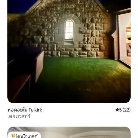
หอคอยใน Falkirk
คะแนนเฉลี่ย
5 (22)
เดอะเวสทรี
โดนใจเกสต์