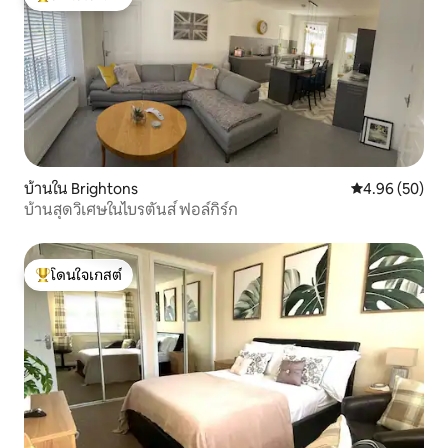
โดนใจเกสต์ที่สุด
บ้านใน Brightons
คะแนนเฉลี่ย 4.
4.96 (50)
บ้านสุดวิเศษในไบรตันส์ ฟอล์กิร์ก
โดนใจเกสต์
โดนใจเกสต์ที่สุด