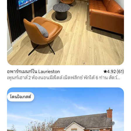
อพาร์ทเมนท์ใน Laurieston
คะแนนเฉลี่ย 4.
4.92 (61)
เพนท์เฮาส์ 2 ห้องนอนมีสไตล์ เน็ตฟลิกซ์ พักได้ 6 ท่าน สัตว์
เลี้ยง
โดนใจเกสต์
โดนใจเกสต์