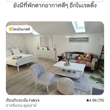
ยังมีที่พักตากอากาศดีๆ อีกในเรดดิ้ง
โดนใจเกสต์
โดนใจเกสต์ที่สุด
เรือนรับรองใน Falkirk
คะแนนเฉลี่ย 4.
4.96 (79)
ฮาลซิออน พูลเฮาส์