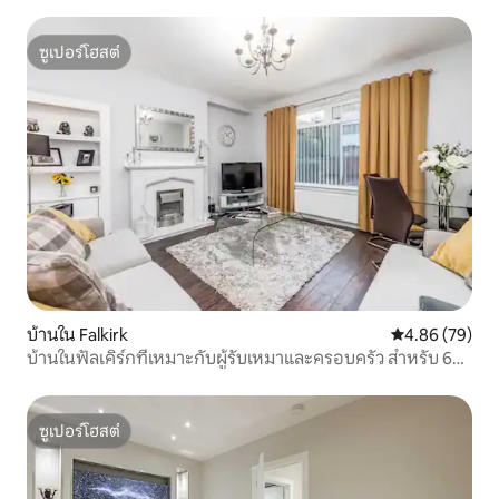
ซูเปอร์โฮสต์
ซูเปอร์โฮสต์
บ้านใน Falkirk
คะแนนเฉลี่ย 4.
4.86 (79)
บ้านในฟัลเคิร์กที่เหมาะกับผู้รับเหมาและครอบครัว สำหรับ 6
คน
ซูเปอร์โฮสต์
ซูเปอร์โฮสต์