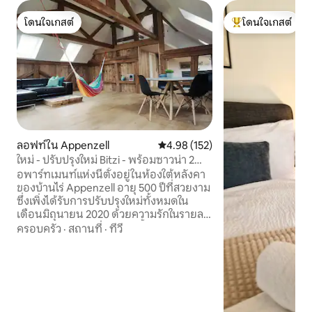
โดนใจเกสต์
โดนใจเกสต์
โดนใจเกสต์
โดนใจเกสต์ที่สุด
ลอฟท์ใน Appenzell
คะแนนเฉลี่ย 4.98 จาก 5, 152 รีวิว
4.98 (152)
ใหม่ - ปรับปรุงใหม่ Bitzi - พร้อมซาวน่า 2
ห้องนอน
อพาร์ทเมนท์แห่งนี้ตั้งอยู่ในห้องใต้หลังคา
ของบ้านไร่ Appenzell อายุ 500 ปีที่สวยงาม
ซึ่งเพิ่งได้รับการปรับปรุงใหม่ทั้งหมดใน
เดือนมิถุนายน 2020 ด้วยความรักในรายละ
เอียดอพาร์ทเมนท์ทันสมัยชั้นนำได้รับการ
ครอบครัว
·
สถานที่
·
ทีวี
สร้างขึ้นซึ่งให้บรรยากาศแบบบ้านๆด้วย
เสน่ห์และไม้เก่าแก่มากมาย อพาร์ทเมนท์มี
ทุกสิ่งที่คุณต้องการสำหรับวันหยุดที่ผ่อน
คลาย ห้องครัวได้รับการตกแต่งอย่างดี
พื้นที่นั่งเล่นที่มีวิวเทือกเขาแอลป์ชวนให้คุณ
เข้าพัก Sönd Wöllkomm! FREE: Appenzell