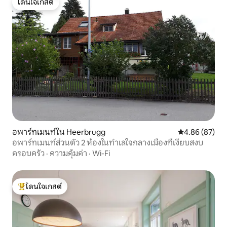
โดนใจเกสต์
โดนใจเกสต์
อพาร์ทเมนท์ใน Heerbrugg
คะแนนเฉลี่ย 4.
4.86 (87)
อพาร์ทเมนท์ส่วนตัว 2 ห้องในทำเลใจกลางเมืองที่เงียบสงบ
ครอบครัว
·
ความคุ้มค่า
·
Wi-Fi
โดนใจเกสต์
โดนใจเกสต์ที่สุด