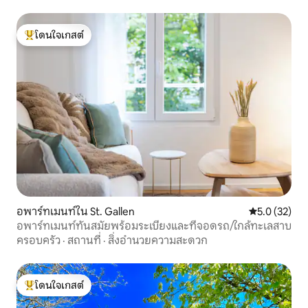
โดนใจเกสต์
โดนใจเกสต์ที่สุด
อพาร์ทเมนท์ใน St. Gallen
คะแนนเฉลี่ย 5
5.0 (32)
อพาร์ทเมนท์ทันสมัยพร้อมระเบียงและที่จอดรถ/ใกล้ทะเลสาบ
ครอบครัว
·
สถานที่
·
สิ่งอำนวยความสะดวก
โดนใจเกสต์
โดนใจเกสต์ที่สุด