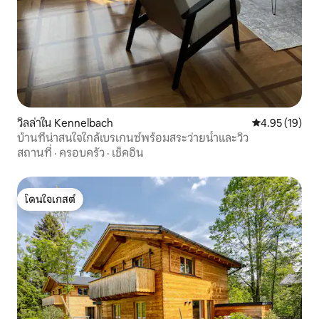
วิลล่าใน Kennelbach
คะแนนเฉลี่ย 4.
4.95 (19)
บ้านที่น่าสนใจใกล้เบรเกนซ์พร้อมสระว่ายน้ำและวิว
สถานที่
·
ครอบครัว
·
เช็คอิน
โดนใจเกสต์
โดนใจเกสต์