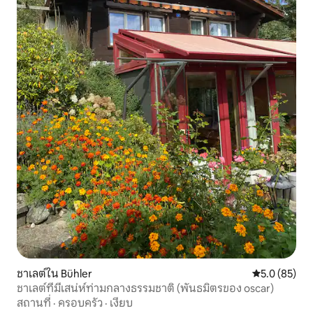
ชาเลต์ใน Bühler
คะแนนเฉลี่ย 5
5.0 (85)
ชาเลต์ที่มีเสน่ห์ท่ามกลางธรรมชาติ (พันธมิตรของ oscar)
สถานที่
·
ครอบครัว
·
เงียบ