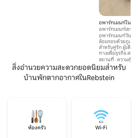
holiday card from 3 nights and more
อพาร์ทเมนท์ใน Re
อพาร์ทเมนท์เซนต์
เซลล์/ลิกเตนสไตน์
อพาร์ทเมนท์วันหยุด
ล้อมรอบด้วยภูเขา
สำหรับคู่รัก ผู้เดิ
ทางเพื่อธุรกิจ สถา
หายใจเข้าลึกๆ และรู้
สถานที่
·
ความคุ้มค่
แบบในพื้นที่สี่ประเ
สิ่งอำนวยความสะดวกยอดนิยมสำหรับ
เตนสไตน์ เยอรมนี และ
บ้านพักตากอากาศในRebstein
ครัวที่มีอุปกรณ์ค
→ ห้องนอนพร้อมเตียงคู่ → พื้นที่นั่
หลังคาและวิวภูเขา → ทางเข้าส่วนตัวและที่
จอดรถฟรี → Wi-Fi 
จักรยาน/รถเลื่อน
ห้องครัว
Wi-Fi