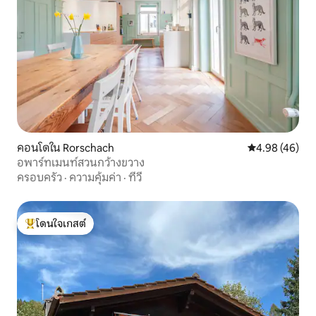
คอนโดใน Rorschach
คะแนนเฉลี่ย 4.
4.98 (46)
อพาร์ทเมนท์สวนกว้างขวาง
ครอบครัว
·
ความคุ้มค่า
·
ทีวี
โดนใจเกสต์
โดนใจเกสต์ที่สุด