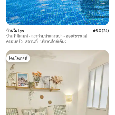
บ้านใน Lys
คะแนนเฉลี่ย 5
5.0 (24)
บ้านที่มีเสน่ห์ - สระว่ายน้ำและสปา - ออสโซวาเลย์
ครอบครัว
·
สถานที่
·
บริเวณใกล้เคียง
โดนใจเกสต์
โดนใจเกสต์