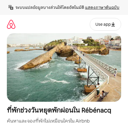
ข้าม
ระบบแปลข้อมูลบางส่วนให้โดยอัตโนมัติ 
แสดงภาษาต้นฉบับ
ไป
ยัง
เนื้อหา
Use app
ที่พักช่วงวันหยุดพักผ่อนใน Rébénacq
ค้นหาและจองที่พักไม่เหมือนใครใน Airbnb