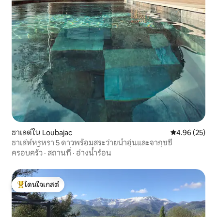
ชาเลต์ใน Loubajac
คะแนนเฉลี่ย 4.
4.96 (25)
ชาเล่ห์หรูหรา 5 ดาวพร้อมสระว่ายน้ำอุ่นและจากุซซี่
ครอบครัว
·
สถานที่
·
อ่างน้ำร้อน
โดนใจเกสต์
โดนใจเกสต์ที่สุด