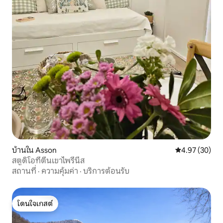
บ้านใน Asson
คะแนนเฉลี่ย 4.
4.97 (30)
สตูดิโอที่ตีนเขาไพรีนีส
สถานที่
·
ความคุ้มค่า
·
บริการต้อนรับ
โดนใจเกสต์
โดนใจเกสต์