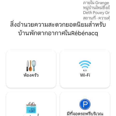
ภายใน Grange du P
การเยี่ยมชมการค้นพบ (ถ้ำเบธารัม) หรือ
หมู่บ้านใหม่ซึ่งเป็
เยี่ยมชมทัวร์เดอฟรองซ์ (คอลดูปูร์ตาเลต)!
Deth Pouey Grang
ห้องพักทุกห้องและ
สถานที่
·
ความคุ้มค่
แน่นอนรวมถึงซาวน
สิ่งอำนวยความสะดวกยอดนิยมสำหรับ
กลางแจ้ง อาคารด้
บ้านพักตากอากาศในRébénacq
สำหรับจักรยานและส
ทุกห้องห้องนอน 2 
ในตัว ที่พักกว้างข
เด็กอ่อนของนักผจญ
ชาร์จ V.Elec บริกา
ห้องครัว
Wi-Fi
มีที่จอดรถฟรีบริเวณ