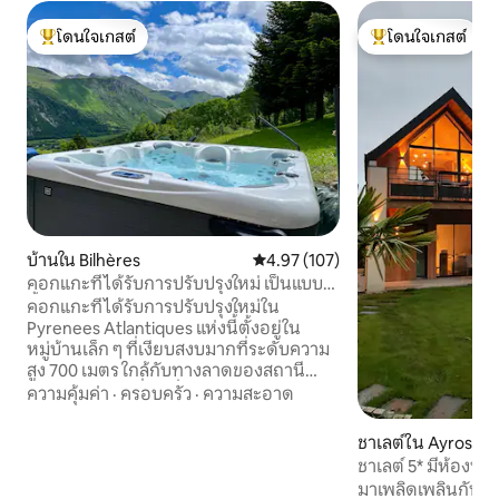
โดนใจเกสต์
โดนใจเกสต์
โดนใจเกสต์ที่สุด
โดนใจเกสต์ที่สุด
บ้านใน Bilhères
คะแนนเฉลี่ย 4.97 จาก 5, 107 รีวิว
4.97 (107)
คอกแกะที่ได้รับการปรับปรุงใหม่ เป็นแบบ
ชั้นเดียว ในวัลเลดออซู
คอกแกะที่ได้รับการปรับปรุงใหม่ใน
Pyrenees Atlantiques แห่งนี้ตั้งอยู่ใน
หมู่บ้านเล็ก ๆ ที่เงียบสงบมากที่ระดับความ
สูง 700 เมตร ใกล้กับทางลาดของสถานี
Gourette และที่จุดเริ่มต้นของเส้นทางเดิน
ความคุ้มค่า
·
ครอบครัว
·
ความสะอาด
ป่า โดยเฉพาะอย่างยิ่งไปยังวงกลมของหิน
Cromlech du Benou หรือ Pic du Midi d
ชาเลต์ใน Ayros-Ar
'Ossau! ให้ทั้งครอบครัวเข้าพักอย่างผ่อน
ชาเลต์ 5* มีห้องซาว
คลาย! เยี่ยมชมการชิม (ไวน์และชีสท้องถิ่น)
ปรับอากาศ และปลั๊
มาเพลิดเพลินกับป
การเยี่ยมชมการผจญภัย (ลารันส์ซิปไลน์)