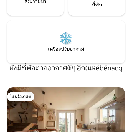
สระว่ายน้ำ
ที่พัก
เครื่องปรับอากาศ
ยังมีที่พักตากอากาศดีๆ อีกในRébénacq
โดนใจเกสต์
โดนใจเกสต์