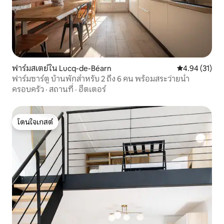
ฟาร์มสเตย์ใน Lucq-de-Béarn
คะแนนเฉลี่ย 4.
4.94 (31)
ฟาร์มซาร์ตู บ้านพักสำหรับ 2 ถึง 6 คน พร้อมสระว่ายน้ำ
ครอบครัว
·
สถานที่
·
ฮีตเตอร์
โดนใจเกสต์
โดนใจเกสต์