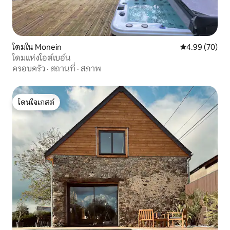
โดมใน Monein
คะแนนเฉลี่ย 4.
4.99 (70)
โดมแห่งโอต์เบอ์น
ครอบครัว
·
สถานที่
·
สภาพ
โดนใจเกสต์
โดนใจเกสต์