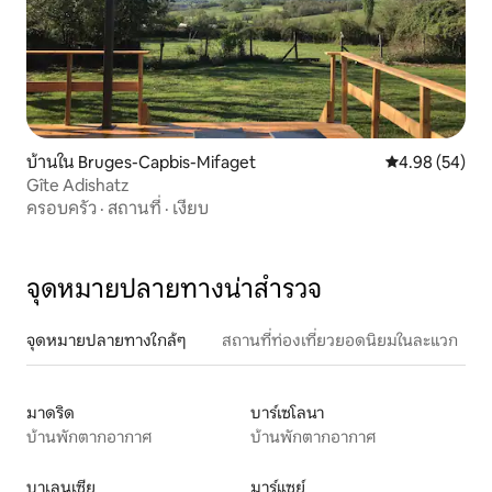
บ้านใน Bruges-Capbis-Mifaget
คะแนนเฉลี่ย 4.
4.98 (54)
Gîte Adishatz
ครอบครัว
·
สถานที่
·
เงียบ
จุดหมายปลายทางน่าสำรวจ
จุดหมายปลายทางใกล้ๆ
สถานที่ท่องเที่ยวยอดนิยมในละแวก
มาดริด
บาร์เซโลนา
บ้านพักตากอากาศ
บ้านพักตากอากาศ
บาเลนเซีย
มาร์แซย์