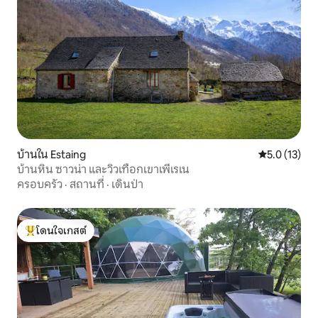
บ้านใน Estaing
คะแนนเฉลี่ย 5
5.0 (13)
บ้านหิน ซาวน่า และวิวเทือกเขาเพีเรเน
ครอบครัว
·
สถานที่
·
เดินป่า
โดนใจเกสต์
โดนใจเกสต์ที่สุด