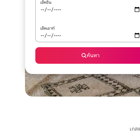
เช็คอิน
เช็คเอาท์
ค้นหา
เกสต