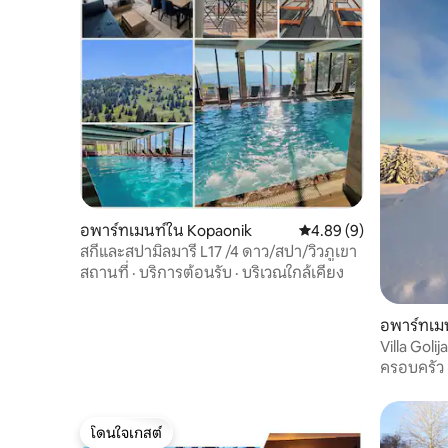
อพาร์ทเมนท์ใน Kopaonik
คะแนนเฉลี่ย 4.89 จาก 5,
4.89 (9)
สกีและสปามิลมารี L17 /4 ดาว/สปา/วิวภูเขา
สถานที่
·
บริการต้อนรับ
·
บริเวณใกล้เคียง
อพาร์ทเม
Villa Goli
ครอบครัว
โดนใจเกสต์
โดนใจเกสต์