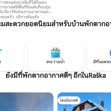
เป็นจุดที่สมบูรณ์แบบสำหรับผู้ที่
ชาเล่ต์มีพื้นที่นั่งเล่นที่อบอุ่น
เล่นสกีและผู้รักธรรมชาติ ไม่ว่าค
ผิง มีบาร์รับประทานอาหารและ
มองหาการผจญภัยหรือการพักผ่
พร้อมห้องครัวที่มีอุปกรณ์ครบ
รอบครัว
·
บริการต้อนรับ
ทเมนท์นี้มีฐานที่เหมาะสำหรับป
นอนชั้นบนและห้องนอนที่สองมี
วามสะดวกยอดนิยมสำหรับบ้านพักตากอ
Kopaonik ของคุณ
ามการตกแต่งที่ผ่อนคลายเหมือน
นมีห้องน้ำพร้อมฝักบัว อาคารอ
มีพื้นที่เล่นนุ่มสำหรับเด็กร้าน
งอยู่ในบริเวณที่เงียบ
วณใกล้เคียงกับเส้นทางเดินป่า
ท่องเที่ยวสกี Vidik B30 เชิญคุณ
i
สระว่ายน้ำ
มีที่จอดรถ
ยังมีที่พักตากอากาศดีๆ อีกในRaška
โดนใจเกสต์
โดนใจเกสต์