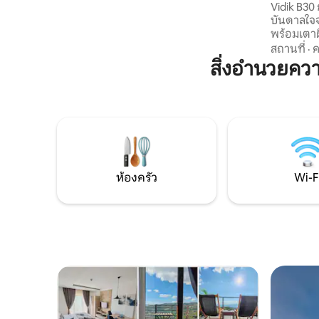
กันอย่างลงตัว ตั้งอยู่ห่างจากอุทยานแห่ง
Vidik B30 การตกแต่งภายในที่ได้รับแรง
ชาติโคปาโอนิกโดยใช้เวลาขับรถไม่นานมีที่
บันดาลใจจาก
จอดรถส่วนตัวและร้านค้าร้านอาหารและ
พร้อมเตา
ป้ายรถเมล์อยู่ห่างออกไปเพียงไม่กี่เมตร
อาหารเช้า
สถานที่
·
ค
ครัน ห้อง
สิ่งอำนวยค
เตียงคู่ต
กัน แต่ละชั้
พาร์ทเมนท์
อาหารและที่จอดรถ ตั้
สงบในบริเ
และสถานที่
เข้าพัก
ห้องครัว
Wi-F