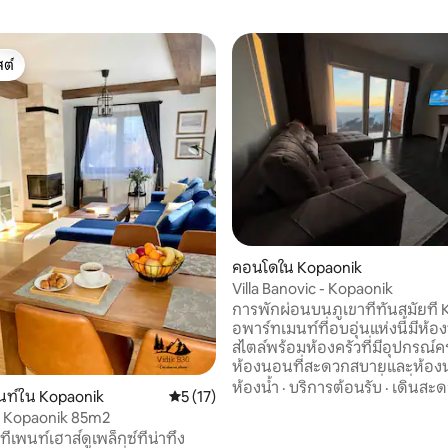
ต์
ต์
85 รีวิว
คอนโดใน Kopaonik
Villa Banovic - Kopaonik
การพักผ่อนบนภูเขาที่ทันสมัยที่ 
อพาร์ทเมนท์ที่อบอุ่นแห่งนี้มีห้องนั
สไตล์พร้อมห้องครัวที่มีอุปกรณ์
ห้องนอนที่สะดวกสบายและห้องน้
เพลิดเพลินกับวิวภูเขาที่น่าทึ่งและ
ห้องน้ำ
·
บริการต้อนรับ
·
เดินสะ
นท์ใน Kopaonik
คะแนนเฉลี่ย 5 จาก 5, 17 รีวิว
5 (17)
พระอาทิตย์ตกดินที่สวยงามจาก
0 Kopaonik 85m2
สะดวกสบายในการเข้าพักของคุณ ต
่เพนท์เฮาส์ดูเพล็กซ์ที่น่าทึ่ง
ห่างจากลิฟต์สกีที่ใกล้ที่สุดเพียง