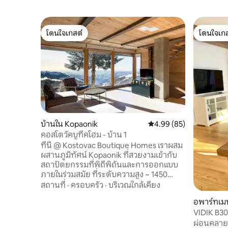
โดนใจเกสต์
โดนใจเกส
โดนใจเกสต์
โดนใจเกส
บ้านใน Kopaonik
คะแนนเฉลี่ย 4.99 จาก 5, 
4.99 (85)
คอสโตวัคบูทีคโฮม - บ้าน 1
ที่นี่ @ Kostovac Boutique Homes เราผสม
ผสานภูมิทัศน์ Kopaonik ที่สวยงามเข้ากับ
สถาปัตยกรรมที่พิถีพิถันและการออกแบบ
ภายในร่วมสมัย ที่ระดับความสูง ~ 1450
เมตรและซ่อนอยู่บนเนินเขา Kostovac บ้าน
สถานที่
·
ครอบครัว
·
บริเวณใกล้เคียง
ทุกหลังหันหน้าไปทางทิศใต้และเพลิดเพลิน
อพาร์ทเม
กับวิวที่ยอดเยี่ยม ที่พักเปิดโล่งและโปร่ง
VIDIK B3
สบายแต่อบอุ่นและเป็นกันเองด้วยการ
ออกแบบที่เรียบง่ายและทันสมัยผสมผสาน
ผ่อนคลายที