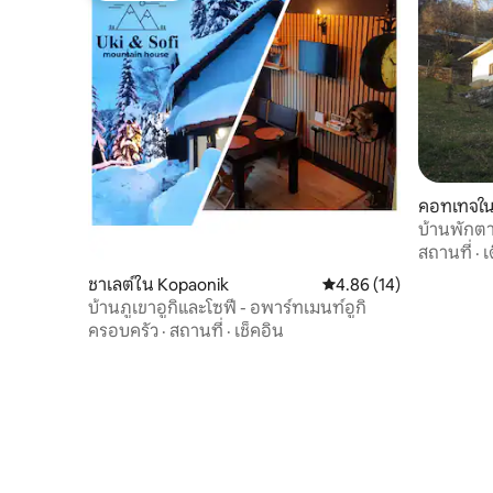
คอทเทจใน
บ้านพักตาก
สถานที่
·
เ
ชาเลต์ใน Kopaonik
คะแนนเฉลี่ย 4.86 จาก 5, 
4.86 (14)
บ้านภูเขาอูกิและโซฟี - อพาร์ทเมนท์อูกิ
ครอบครัว
·
สถานที่
·
เช็คอิน