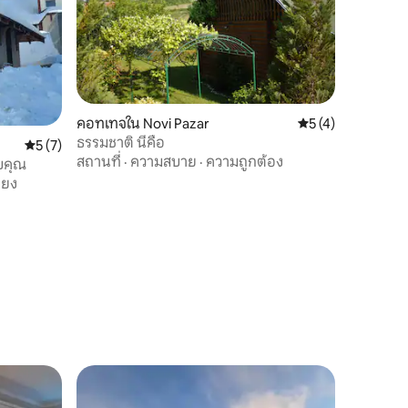
คอทเทจใน Novi Pazar
คะแนนเฉลี่ย 5 จาก 5
5 (4)
ธรรมชาติ นี่คือ
คะแนนเฉลี่ย 5 จาก 5, 7 รีวิว
5 (7)
สถานที่
·
ความสบาย
·
ความถูกต้อง
ับคุณ
ียง