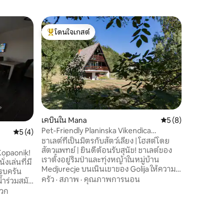
คอนโดใน 
โดนใจเกสต์
โดนใจเก
ลิมา อพาร
โดนใจเกสต์ที่สุด
โดนใจเก
ยินดีต้อน
ทันสมัยแล
ซาร์! เพล
ระเบียงส่
ร้านค้า แ
สถานที่
·
เพียงไม่กี
สะดวก
อาคารเดี
ท่องเที่ย
เคบินใน Mana
คะแนนเฉลี่ย 5 จาก 5
5 (8)
นอาเลม ป
Pet-Friendly Planinska Vikendica
คะแนนเฉลี่ย 5 จาก 5, 4 รีวิว
5 (4)
โอมตันฮัม
Međurečje
ชาเลต์ที่เป็นมิตรกับสัตว์เลี้ยง | โฮสต์โดย
สำหรับทั้
สัตวแพทย์ | ยินดีต้อนรับสุนัข! ชาเลต์ของ
ธุรกิจ!
Kopaonik!
เราตั้งอยู่ริมป่าและทุ่งหญ้าในหมู่บ้าน
่งเล่นที่มี
Medjurecje บนเนินเขาของ Golija ให้ความ
ครบครัน
สงบและหลีกหนีจากชีวิตในเมืองได้อย่าง
ครัว
·
สภาพ
·
คุณภาพการนอน
ำร่วมสมัย
สมบูรณ์แบบ ล้อมรอบด้วยภูเขา Javor และ
ดวก
Mucanj เหมาะสำหรับคนรักธรรมชาติที่ชื่น
ความ
ชอบการเดินป่าการขี่จักรยานและความ
ั้งอยู่
เงียบสงบ ห่างจาก Ivanjica เพียง 10 กม. คุณ
 450 เมตร