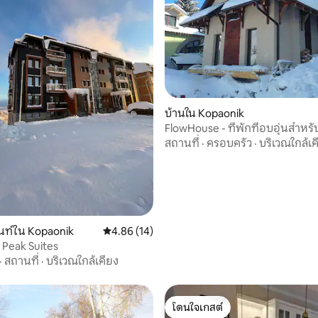
บ้านใน Kopaonik
FlowHouse - ที่พักที่อบอุ่นสำหร
สถานที่
·
ครอบครัว
·
บริเวณใกล้เค
 9 รีวิว
นท์ใน Kopaonik
คะแนนเฉลี่ย 4.86 จาก 5, 14 รีวิว
4.86 (14)
ja Peak Suites
·
สถานที่
·
บริเวณใกล้เคียง
โดนใจเกสต์
โดนใจเกสต์