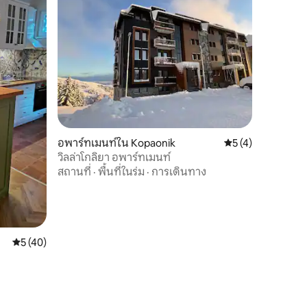
อพาร์ทเมนท์ใน Kopaonik
คะแนนเฉลี่ย 5 จาก 5
5 (4)
วิลล่าโกลิยา อพาร์ทเมนท์
สถานที่
·
พื้นที่ในร่ม
·
การเดินทาง
คะแนนเฉลี่ย 5 จาก 5, 40 รีวิว
5 (40)