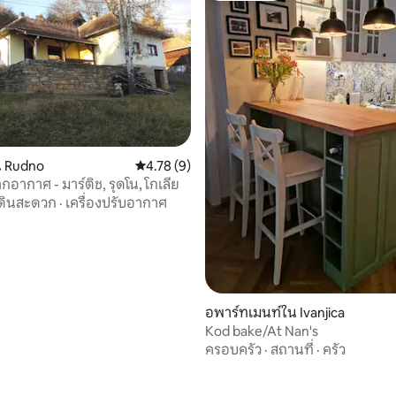
 Rudno
คะแนนเฉลี่ย 4.78 จาก 5, 9 รีวิว
4.78 (9)
อากาศ - มาร์ติช, รุดโน, โกเลีย
ดินสะดวก
·
เครื่องปรับอากาศ
14 รีวิว
อพาร์ทเมนท์ใน Ivanjica
Kod bake/At Nan's
ครอบครัว
·
สถานที่
·
ครัว