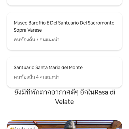
ร้อนในฤดูร้อนโรงละครไม้ที่ Giuditta ฝึก
ร้องเพลง กัปตันวิลเฮล์มล็อคหลานชายของ
นักปรัชญาชื่อดังจมน้ำต่อหน้าภรรยาและผู้
เข้าพักคนอื่นๆในบริเวณทะเลสาบหน้าวิลล่า
Museo Baroffio E Del Santuario Del Sacromonte
ต่อมาลูกสาวของเขาสร้างหลุมฝังศพใน
ความทรงจำของเขา ในสุสานเล็กๆ - กระโจม
Sopra Varese
ของ Blevio เป็นไปได้ที่จะไปเยี่ยมชมหลุมฝัง
ศพของ Giuditta Pasta ที่เสียชีวิตในปี 1865
คนท้องถิ่น 7 คนแนะนำ
Santuario Santa Maria del Monte
คนท้องถิ่น 4 คนแนะนำ
ยังมีที่พักตากอากาศดีๆ อีกในRasa di
Velate