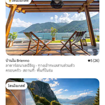
โดนใจเกสต์
โดนใจเกสต์ที่สุด
บ้านใน Brienno
คะแนนเฉลี่ย
5 (26)
ลาดาร์เซนาเดอีชิญ - ทางเข้าทะเลสาบส่วนตัว
ครอบครัว
·
สถานที่
·
พื้นที่ในร่ม
โดนใจเกสต์
โดนใจเกสต์