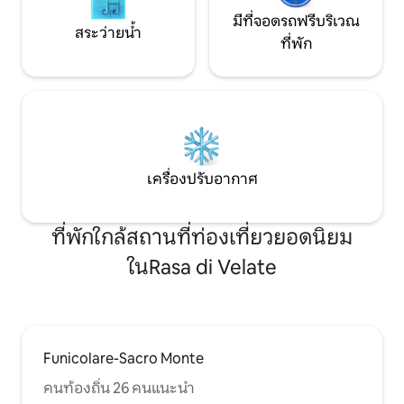
สาธารณะ: รถบัส C30 C31 C32 ออกเดิน
มีที่จอดรถฟรีบริเวณ
ทางประมาณทุกชั่วโมงจากสถานีรถไฟ
สระว่ายน้ำ
ที่พัก
Como San Giovanni, Como Lago
Ferrovie Nord หรือจาก Piazza Matteotti
ไปยัง Como-Bellagio ใช้เวลาประมาณ 8
นาทีถึงป้าย Blevio - Decorations Savio
ห่างจากที่พักประมาณ 100 ม. ทางเลือกที่
น่ารื่นรมย์แทนการขนส่งสาธารณะแบบ
ดั้งเดิมอาจเป็นการใช้เรือเดินเรือทะเลสาบ
โคโมออกเดินทางจาก Piazza Cavour ใน
เครื่องปรับอากาศ
ทิศทางของทอร์โนจากจุดที่เดินประมาณ 15
นาทีคุณจะไปถึงจุดหมาย ฉันขอแนะนำให้
ฉันแนะนำรถที่เล็กที่สุดและราคาถูกที่สุด
ที่พักใกล้สถานที่ท่องเที่ยวยอดนิยม
เพื่อเคลื่อนย้ายอย่างเป็นอิสระเนื่องจากใน
พื้นที่ของเรามีระบบขนส่งสาธารณะและ
ในRasa di Velate
แท็กซี่ที่ไม่ใช่รถประจำทาง วิลล่าพาสต้า
วิลล่าสร้างขึ้นในช่วงต้นยุค XIX และถูกซื้อใน
ปี 1830 โดย Giuditta Pasta นักร้องโอเปร่า
ชื่อดังโดยให้เช่าที่พักสำหรับผู้เข้าพักหลาย
คน ในสวนสาธารณะมีการสร้างห้องเก็บ
ใบไม้: ภาพวาดสตูดิโอของ Clelia ลูกสาวของ
Funicolare-Sacro Monte
Giuditta ที่เข้าเรียนที่ Brera Academy ในมิ
คนท้องถิ่น 26 คนแนะนำ
ลานบ้านคาเฟ่ถ้ำเล็กๆสำหรับระบายความ