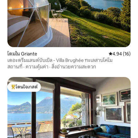
โดมใน Griante
คะแนนเฉลี่ย 4.
4.94 (16)
เดอะดรีมแลนด์บับเบิล - Villa Brughée ทะเลสาบโคโม
สถานที่
·
ความคุ้มค่า
·
สิ่งอำนวยความสะดวก
โดนใจเกสต์
โดนใจเกสต์ที่สุด