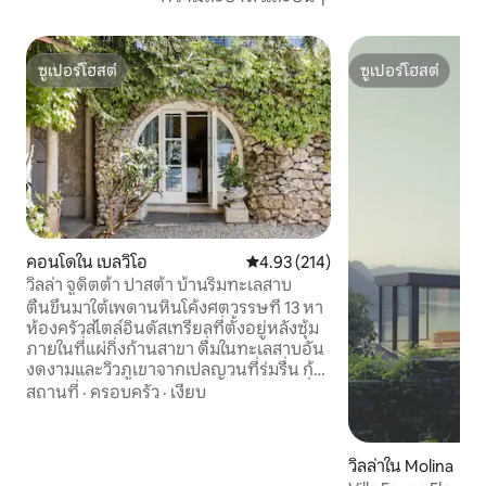
ซูเปอร์โฮสต์
ซูเปอร์โฮสต์
ซูเปอร์โฮสต์
ซูเปอร์โฮสต์
คอนโดใน เบลวิโอ
คะแนนเฉลี่ย 4.93 จาก 5, 214 รีวิว
4.93 (214)
วิลล่า จูดิตต้า ปาสต้า บ้านริมทะเลสาบ
ตื่นขึ้นมาใต้เพดานหินโค้งศตวรรษที่ 13 หา
ห้องครัวสไตล์อินดัสเทรียลที่ตั้งอยู่หลังซุ้ม
ภายในที่แผ่กิ่งก้านสาขา ดื่มในทะเลสาบอัน
งดงามและวิวภูเขาจากเปลญวนที่ร่มรื่น ก้าว
ตรงไปยังทะเลสาบโคโมจากระเบียงสวนที่มี
สถานที่
·
ครอบครัว
·
เงียบ
แสงแดด CIR: 013026 - CNI -00010 บ้านชั้น
ล่างเป็นส่วนหนึ่งของวิลล่าสมัยศตวรรษที่
13 ที่ซื้อในปี 1830 โดยพาสต้า Soprano
วิลล่าใน Molina
Giuditta ที่มีชื่อเสียง นั่งเรือหรือเดินไปยัง