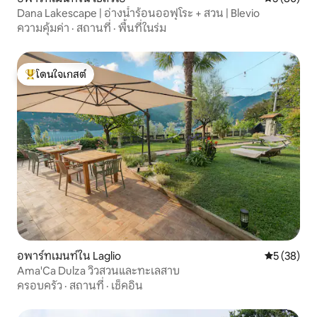
Dana Lakescape | อ่างน้ำร้อนออฟุโระ + สวน | Blevio
ความคุ้มค่า
·
สถานที่
·
พื้นที่ในร่ม
โดนใจเกสต์
โดนใจเกสต์ที่สุด
อพาร์ทเมนท์ใน Laglio
คะแนนเฉลี่ย
5 (38)
Ama'Ca Dulza วิวสวนและทะเลสาบ
ครอบครัว
·
สถานที่
·
เช็คอิน