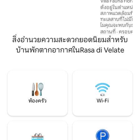
Villa Fauna Flora L
Torno เพื่อหาบาร์คาเฟ่ร้านค้าและร้าน
ใหม่ล่าสุด
ตั้งอยู่ในตำแหน่งท
อาหาร โคโมใช้เวลาขับรถไม่นานและมีระบบ
สภาพแวดล้อมที่ได้
ขนส่งสาธารณะอยู่ใกล้ๆ อพาร์ทเมนท์อยู่
ทะเลสาบที่ไม่มีใคร
ห่างจากโคโม 5 กม. ห่างจากทอร์โน 2 กม.
โมคุณจะพบกับธรรมช
ห่างจากมิลาน 40 กม. ห่างจากลูกาโน 38
สวยงาม บ้านที่ได้ร
กม. สามารถเดินทางโดยระบบขนส่ง
สถานที่
·
ครอบครัว
ในปี 2022 ในสไตล์มิ
สาธารณะได้: รถเมล์ C30 C31 C32 ออก
สิ่งอำนวยความสะดวกยอดนิยมสำหรับ
ความสงบของจิตวิ
ประมาณทุกชั่วโมงจากสถานีรถไฟโคโมซาน
บ้านพักตากอากาศในRasa di Velate
สำหรับวันหยุดที่สม
จิโอวานนี, โคโมลาโกเฟอร์โรวีนอร์ดหรือจาก
ยุคกลางที่มีเสน่ห์
จัตุรัสมัตเตออตติไปยังโคโมเบลลาจิโอใช้
แท้ๆ จะทำให้คุณห
เวลาประมาณ 8 นาทีไปยังป้าย Blevio -
อาหารตามคำขอ โคโ
ตกแต่งซาวิโอห่างจากที่พักประมาณ 100
มาก.. เรายินดีต้อน
เมตร ทางเลือกที่น่ารื่นรมย์นอกเหนือจาก
ที่สมบูรณ์แบบที่ลา
การขนส่งสาธารณะแบบดั้งเดิมสามารถใช้
เรือนำทางของทะเลสาบโคโมเริ่มต้นจาก
Piazza Cavour ในทิศทางของ Torno ซึ่งคุณ
จะไปถึงจุดหมายปลายทางประมาณ 15 นาที
ห้องครัว
Wi-Fi
โปรดอนุญาตให้ฉันแนะนำรถที่เล็กที่สุดและ
ถูกที่สุดเพื่อให้เคลื่อนที่ได้อย่างสะดวก
สบายเนื่องจากการขนส่งสาธารณะและ
แท็กซี่ไม่สะดวกสบายในพื้นที่ของเรา อพาร์
ทเมนท์อยู่ห่างจากโคโม 5 กม. ห่างจากทอร์
โน 2 กม. ห่างจากมิลาน 40 กม. ห่างจากลูกา
โน 38 กม. สามารถเดินทางโดยระบบขนส่ง