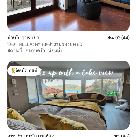
บ้านใน วาเรนนา
คะแนนเฉลี่ย 4.
4.93 (44)
วิลล่า NELLA: ความสง่างามของยุค 80
สถานที่
·
ครอบครัว
·
ห้องน้ำ
โดนใจเกสต์
โดนใจเกสต์ที่สุด
อพาร์ทเมนท์ใน เบลวิโอ
คะแนนเฉลี่ย
5 (86)