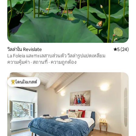
วิลล่าใน Revislate
คะแนนเฉลี่ย
5 (24)
La Foleia และทะเลสาบส่วนตัว วิลล่ารูปแปดเหลี่ยม
ความคุ้มค่า
·
สถานที่
·
ความถูกต้อง
โดนใจเกสต์
โดนใจเกสต์ที่สุด