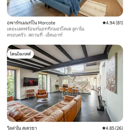
อพาร์ทเมนท์ใน Morcote
คะแนนเฉลี่ย 4.
4.94 (81)
เดอะเลคฟร้อนท์แอททิกมอร์โคเต ลูกาโน
ครอบครัว
·
สถานที่
·
เช็คเอาท์
โดนใจเกสต์
โดนใจเกสต์
วิลล่าใน สเตรซา
คะแนนเฉลี่ย 4.
4.85 (26)