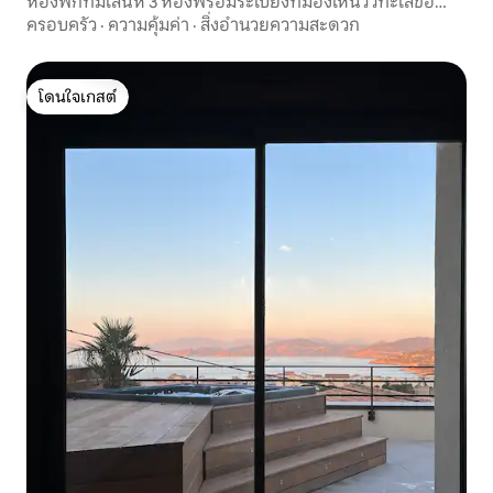
ห้องพักที่มีเสน่ห์ 3 ห้องพร้อมระเบียงที่มองเห็นวิวทะเลขอ
งบาสเตีย
ครอบครัว
·
ความคุ้มค่า
·
สิ่งอำนวยความสะดวก
โดนใจเกสต์
โดนใจเกสต์