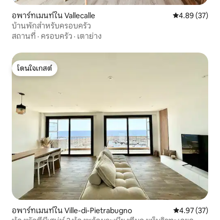
อพาร์ทเมนท์ใน Vallecalle
คะแนนเฉลี่ย 4.
4.89 (37)
บ้านพักสำหรับครอบครัว
สถานที่
·
ครอบครัว
·
เตาย่าง
โดนใจเกสต์
โดนใจเกสต์
อพาร์ทเมนท์ใน Ville-di-Pietrabugno
คะแนนเฉลี่ย 4.
4.97 (37)