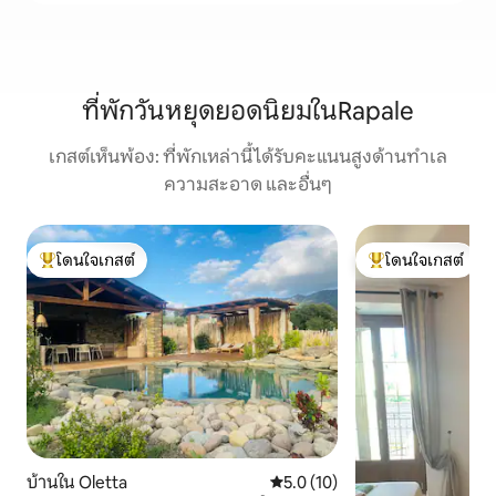
ที่พักวันหยุดยอดนิยมในRapale
เกสต์เห็นพ้อง: ที่พักเหล่านี้ได้รับคะแนนสูงด้านทำเล
ความสะอาด และอื่นๆ
โดนใจเกสต์
โดนใจเกสต์
โดนใจเกสต์ที่สุด
โดนใจเกสต์ที่สุด
บ้านใน Oletta
คะแนนเฉลี่ย 5.0 จาก 5, 10 รีวิว
5.0 (10)