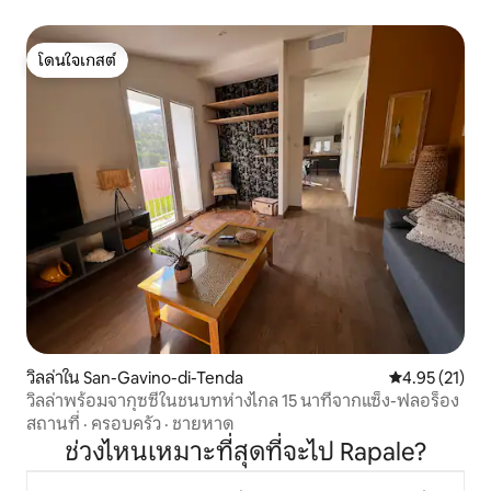
โดนใจเกสต์
โดนใจเกสต์
วิลล่าใน San-Gavino-di-Tenda
คะแนนเฉลี่ย 4.
4.95 (21)
วิลล่าพร้อมจากุซซี่ในชนบทห่างไกล 15 นาทีจากแซ็ง-ฟลอร็อง
สถานที่
·
ครอบครัว
·
ชายหาด
ช่วงไหนเหมาะที่สุดที่จะไป Rapale?