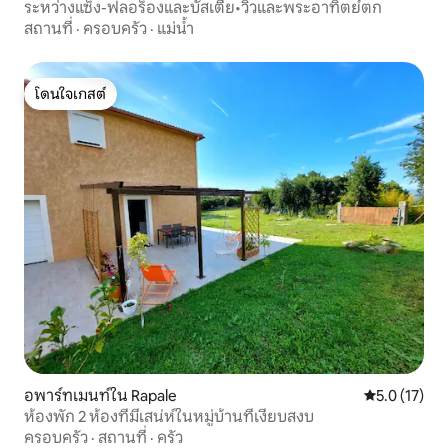
ระหว่างแซ็ง-ฟลอร็องและบัสเตีย•วิวและพระอาทิตย์ตก
สถานที่
·
ครอบครัว
·
แม่น้ำ
โดนใจเกสต์
โดนใจเกสต์
อพาร์ทเมนท์ใน Rapale
คะแนนเฉลี่ย 5
5.0 (17)
ห้องพัก 2 ห้องที่มีเสน่ห์ในหมู่บ้านที่เงียบสงบ
ครอบครัว
·
สถานที่
·
ครัว