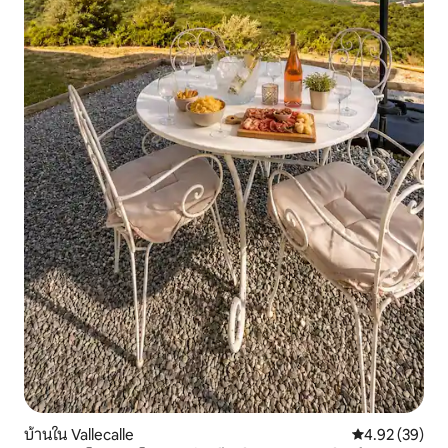
บ้านใน Vallecalle
คะแนนเฉลี่ย 4.
4.92 (39)