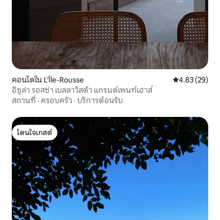
คอนโดใน L'Île-Rousse
คะแนนเฉลี่ย 4.
4.83 (29)
อิซูล่า รอสซ่า เบลลาวิสต้า แกรนด์เพนท์เฮาส์
สถานที่
·
ครอบครัว
·
บริการต้อนรับ
โดนใจเกสต์
โดนใจเกสต์