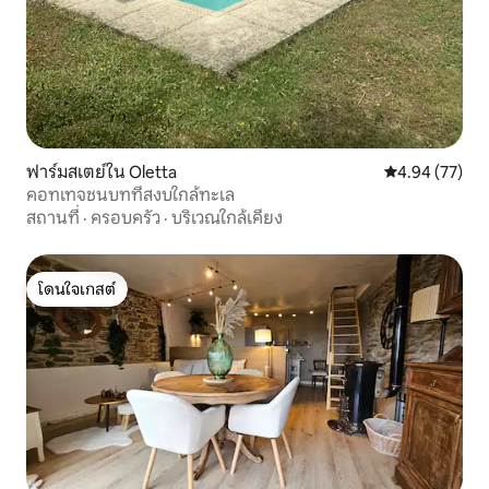
ฟาร์มสเตย์ใน Oletta
คะแนนเฉลี่ย 4.
4.94 (77)
คอทเทจชนบทที่สงบใกล้ทะเล
สถานที่
·
ครอบครัว
·
บริเวณใกล้เคียง
โดนใจเกสต์
โดนใจเกสต์