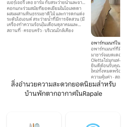
เบอร์เจอรี เดอ ชาร์ม กับสระว่ายน้ำและจา
กุซซี่ - โอลเลตตา
คอกแกะร่วมสมัยที่ยอดเยี่ยมในโอเลตตา
ผสมผสานหินธรรมชาติ ไม้ และการตกแต่ง
ระดับไฮเอนด์ สระว่ายน้ำที่มีการจัดสวน (มี
เครื่องทำความร้อนในเดือนตุลาคมและ
พฤษภาคม) จากุซซี่กลางแจ้ง สนามปิแตงก์
สถานที่
·
ครอบครัว
·
บริเวณใกล้เคียง
ระเบียงขนาดใหญ่และพื้นที่นั่งเล่นเพื่อ
ประสบการณ์การพักผ่อนอย่างเต็มที่ การ
อพาร์ทเมนท์ใน Ole
ตกแต่งภายในที่หรูหราและอบอุ่น เปิดให้
อพาร์ทเมนท์ที่มีเสน
สภาพแวดล้อมที่ได้รับการอนุรักษ์ไม่ถูกมอง
ฟลอเรนต์
มาชาร์จแบตเตอรี่ข
ข้าม ที่พักที่หายากและเป็นความลับ ห่าง
Oletta ไข่มุกแห่ง 
จากแซงต์ฟลอเรนต์และชายหาดเพียงไม่กี่
ยินดีต้อนรับคุณสู่ที
นาที ออกแบบมาสำหรับการเข้าพักสุด
ใหม่ทั้งหมดพร้อม
พิเศษในคอร์ซิกา
ครบครัน อพาร์ทเมนท์อยู่ห่างจากรีสอร์ท
ความคุ้มค่า
·
สถานที
ริมทะเลที่มีชื่อเสีย
สิ่งอำนวยความสะดวกยอดนิยมสำหรับ
15 นาทีซึ่งมีทางเร
บ้านพักตากอากาศในRapale
สวยงามของ Salecci
ท่าเรือและสนามบิน 25 นาที 
แห่งบาร์ 1 แห่งร้าน
บริการอาหารคอร์ซิ
ช่างฝีมือพิพิธภัณฑ์.