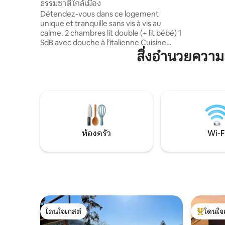
ธรรมชาติใกล้เมือง
châteaufa
Détendez-vous dans ce logement
เมืองเบซ็อ
unique et tranquille sans vis à vis au
แข็ง Wi-Fi + เน็ตฟลิกซ์ มีผ้าปูที่นอนและ
calme. 2 chambres lit double (+ lit bébé) 1
SdB avec douche à l’italienne Cuisine
équipée, lave-vaisselle et nécessaire
สิ่งอำนวยควา
pour cuisiner. Terrasse privée spacieuse
avec vue et possibilité de BBQ Wifi
Commune à 10 min en voiture du centre
de Besançon (ligne de bus à 200 m)
Centre de canoë kayak à 1km De
nombreux chemins de promenade à
proximité En bref, les avantages de la
campagne proche de la ville Chiens
ห้องครัว
Wi-F
gentils acceptés
โดนใจเกสต์
โดนใจ
โดนใจเกสต์
โดนใจเกสต