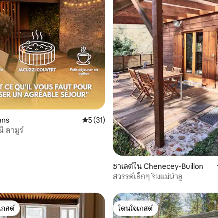
61 รีวิว
ans
คะแนนเฉลี่ย 5 จาก 5, 31 รีวิว
5 (31)
นี ดามูร์
ชาเลต์ใน Chenecey-Buillon
สวรรค์เล็กๆ ริมแม่น้ำลู
เกสต์
โดนใจเกสต์
์ที่สุด
โดนใจเกสต์