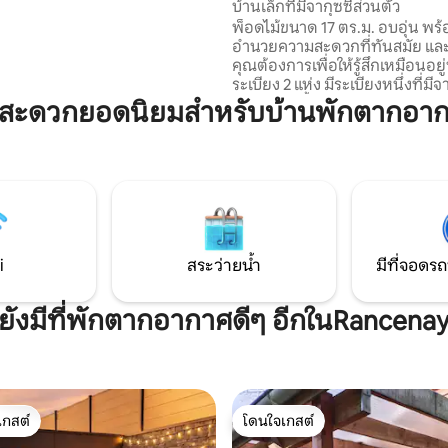
บ้านเล็กที่มีจากุซซี่ส่วนตัว
rine - 10 นาทีจากวงเวียนใจกลาง
พ็อดไม้ขนาด 17 ตร.ม. อบอุ่น พร้อ
งซ็อง - สระว่ายน้ำ 1 นาที - ลานน้ำ
อำนวยความสะดวกที่ทันสมัย และทุ
คุณต้องการเพื่อให้รู้สึกเหมือนอยู
ผ้าเช็ดตัวให้ ที่จอดรถส่วนตัวหน้าบ้าน
ระเบียง 2 แห่ง มีระเบียงหนึ่งที่มีจา
38° ตลอดทั้งปี มองเห็นวิวหุบเขาไ
มสะดวกยอดนิยมสำหรับบ้านพักตากอา
เปิดโล่ง และบริเวณโดยรอบก็เงีย
บาร์บีคิวและซาวน่าสไตล์ฟินแลนด
ตั้งอยู่ระหว่างเบซองซอน (15 นาท
(20 นาที) หุบเขาลู (10 นาที) และห
(5 นาที) หมู่บ้านของเราตั้งอยู่ในท
เหมาะสำหรับการแผ่ขยายผ่านภูมิ
สวยงามนี้
i
สระว่ายน้ำ
มีที่จอดรถ
ยังมีที่พักตากอากาศดีๆ อีกในRancena
เกสต์
โดนใจเกสต์
์ที่สุด
โดนใจเกสต์