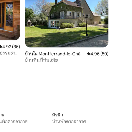
คะแนนเฉลี่ย 4.92 จาก 5, 36 รีวิว
4.92 (36)
 ธรรมชาติ
บ้านใน Montferrand-le-Chât
คะแนนเฉลี่ย 4.96 จาก 5,
4.96 (50)
eau
บ้านหินที่ทันสมัย
ลาน
มิวนิก
านพักตากอากาศ
บ้านพักตากอากาศ