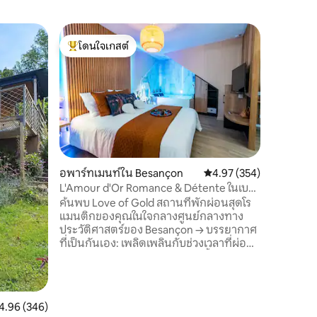
อพาร์ทเม
โดนใจเกสต์
โดนใจเก
"เวิร์คช็อ
โดนใจเกสต์ที่สุด
โดนใจเก
ผ่อนคลา
"เวิร์คช็
ล่างของบ้
atelier" 
คลายเป็น
ที่สำคัญ
โลกของยูเ
ประวัติศ
ส่วนตัวข
อพาร์ทเมนท์ใน Besançon
คะแนนเฉลี่ย 4.97 จาก 5, 
4.97 (354)
ประทานอา
L'Amour d'Or Romance & Détente ในเบซ็
ดื่มและผ่อนคลาย เกม
องซง
ค้นพบ Love of Gold สถานที่พักผ่อนสุดโร
ไปกับหนุ่
แมนติกของคุณในใจกลางศูนย์กลางทาง
ประวัติศาสตร์ของ Besançon → บรรยากาศ
ที่เป็นกันเอง: เพลิดเพลินกับช่วงเวลาที่ผ่อน
คลายในสปาส่วนตัว 68 เจ็ทและน้ำตกนวด
ของเราเหมาะสำหรับการพักผ่อนเป็นคู่ →
ระเบียงส่วนตัว: เพลิดเพลินกับกาแฟยามเช้า
หรือดินเนอร์ใต้แสงเทียนใต้แสงดาวบน
แนนเฉลี่ย 4.96 จาก 5, 346 รีวิว
4.96 (346)
ระเบียงของคุณเอง สถานที่→พิเศษ: ตั้งอยู่