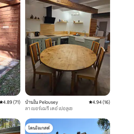
คะแนนเฉลี่ย 4.89 จาก 5, 71 รีวิว
4.89 (71)
บ้านใน Pelousey
คะแนนเฉลี่ย 4.94 จาก 5,
4.94 (16)
ลา เบอร์เฌรี เดอ์ เปอลูเซ
โดนใจเกสต์
โดนใจเกสต์