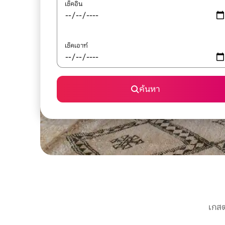
เช็คอิน
เช็คเอาท์
ค้นหา
เกสต