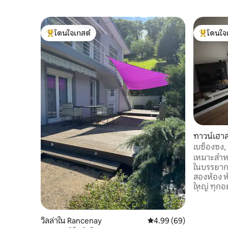
โดนใจเกสต์
โดนใจ
โดนใจเกสต์ที่สุด
โดนใจเกสต
ทาวน์เฮา
y
เบซ็องซง,
ล่างปรับ
เหมาะสำหร
ในบรรยากาศสีเขียว 
สองห้อง ห
ใหญ่ ทุกอ
น้ำแบบวอล
ขนาดใหญ่
ใหญ่ - ใกล้โรงพยาบาลฌ็องมินโจซ์ - โพลี
วิลล่าใน Rancenay
คะแนนเฉลี่ย 4.99 จาก 5, 
4.99 (69)
คลินิก - สวนสาธารณะไมโครโพลิส - ZAC