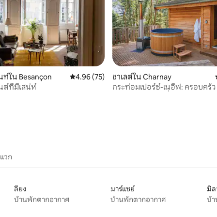
นท์ใน Besançon
คะแนนเฉลี่ย 4.96 จาก 5, 75 รีวิว
4.96 (75)
ชาเลต์ใน Charnay
์ที่มีเสน่ห์
กระท่อมเปอร์ซ์-เนอีฟ: ครอบครัว
31 รีวิว
และความเป็นอยู่ที่ดี
ะแวก
ลียง
มาร์แซย์
มิ
บ้านพักตากอากาศ
บ้านพักตากอากาศ
บ้