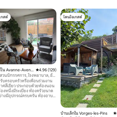
เกสต์
โดนใจเกสต์
์ที่สุด
โดนใจเกสต์
ส์ใน Avanne-Avene
คะแนนเฉลี่ย 4.96 จาก 5, 129 รีวิว
4.96 (129)
 สวนนิทรรศการ, โรงพยาบาล, ชั้น
อากาศ
ับครอบครัวหรือเพื่อนร่วมงาน
ประกอบด้วยห้องนอน
้องหนึ่งมีระเบียง ห้องครัวขนาด
ย่างมีอุปกรณ์ครบครัน ห้องอาบ
์คอินสองห้อง และห้องนั่งเล่น
พร้อมระเบียงที่เงียบสงบขนาด
69 รีวิว
บ้านเล็กใน Vorges-les-Pins
คะ