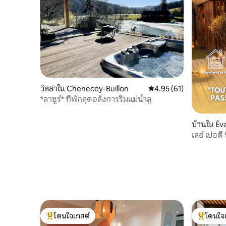
วิลล่าใน Chenecey-Buillon
คะแนนเฉลี่ย 4.95 จาก 5, 
4.95 (61)
*ลาซูร์* ที่พักสุดอลังการริมแม่น้ำลู
บ้านใน Év
เลอ์ เปอตี 
โดนใจเกสต์
โดนใจ
โดนใจเกสต์ที่สุด
โดนใจเกสต