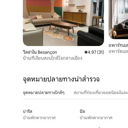
อพาร์ทเม
อพาร์ตเมนต
วิลล่าใน Besançon
คะแนนเฉลี่ย 4.97 จาก 5, 
4.97 (31)
บ้านที่เงียบสงบใกล้ใจกลางเมือง
จุดหมายปลายทางน่าสำรวจ
จุดหมายปลายทางใกล้ๆ
สถานที่ท่องเที่ยวยอดนิยมในล
ปารีส
นีซ
บ้านพักตากอากาศ
บ้านพักตากอากาศ