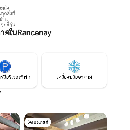
ใจกลางศูนย์กลางทางประวัติศาสตร์ จอง
มสิ่ง
ตอนนี้เพื่อประสบการณ์ที่น่าจดจำใน LOVE
กสิ่งที่
D'OR
่บ้าน
กุซซี่อุ่น
ด้อย่าง
กาศในRancenay
บสงบ มี
์ให้เลือก
ี) และยูรา
ุบเขาดูบส์
ำเลที่
ภาคที่
ฟรีบริเวณที่พัก
เครื่องปรับอากาศ
y
โดนใจเกสต์
โดนใจเกสต์