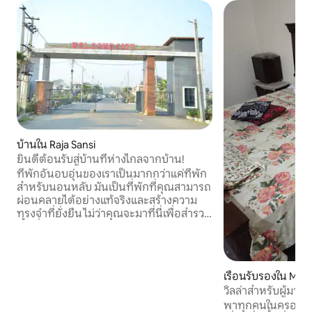
บ้านใน Raja Sansi
ยินดีต้อนรับสู่บ้านที่ห่างไกลจากบ้าน!
ที่พักอันอบอุ่นของเราเป็นมากกว่าแค่ที่พัก
สำหรับนอนหลับ มันเป็นที่พักที่คุณสามารถ
ผ่อนคลายได้อย่างแท้จริงและสร้างความ
ทรงจำที่ยั่งยืน ไม่ว่าคุณจะมาที่นี่เพื่อสำรวจ
พื้นที่ เข้าร่วมกิจกรรมพิเศษ หรือเพียงแค่
หลีกหนีจากความเร่งรีบและวุ่นวายในชีวิต
ประจำวัน ที่พักแห่งนี้ได้รับการออกแบบมา
เพื่อตอบสนองความต้องการของคุณ จอง
เรือนรับรองใน Mailu
เลยและสัมผัสการผสมผสานที่ลงตัวของ
วิลล่าสำหรับผู้มาเยื
ความสะดวกสบายและเสน่ห์ อดใจรอ
พาทุกคนในครอบครั
ต้อนรับคุณไม่ไหวแล้ว! หากคุณต้องการให้