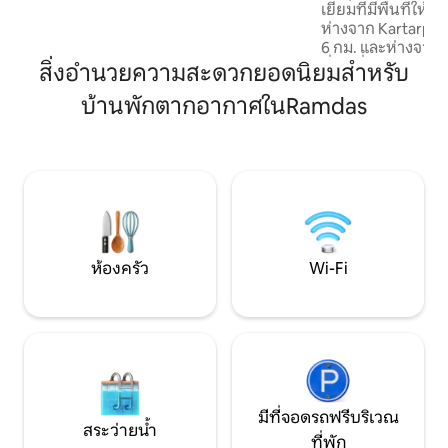
เยี่ยมที่มีพื้นที่
ปรับเปลี่ยนหรือต้องการรายละเอียดเพิ่ม
ห่างจาก Kartarpur
เติม เช่น คำแนะนำเฉพาะบริเวณใกล้เคียง
6 กม. และห่างจากเ
หรือกฎของที่พัก โปรดแจ้งให้เราทราบ
ที่พักที่ปลอดภัยเร
สิ่งอำนวยความสะดวกยอดนิยมสำหรับ
พื้นที่ 15 Marla (อ
บ้านพักตากอากาศในRamdas
สนามหญ้าที่สวยงาม
ห้องน้ำ (10 * 6) 
(14 * 10) ห้องนอน (
16) มีห้องครัวแยก
ยังจัดเตรียมอาหารใ
ต้องการ เป็นสถานที่ท
เยือน Shakargarh,
Kartarpur
ห้องครัว
Wi-Fi
มีที่จอดรถฟรีบริเวณ
สระว่ายน้ำ
ที่พัก