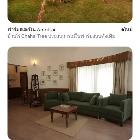
ฟาร์มสเตย์ใน Amritsar
ที่พักใหม่
ใหม่
บ้านไร่ Chahal Tree ประสบการณ์ในฟาร์มแบบดั้งเดิม