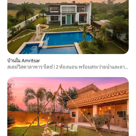
บ้านใน Amritsar
สเตย์วิสตาลาพาราไดซ์ | 2 ห้องนอน พร้อมสระว่ายน้ำและลาน
อาบแดด