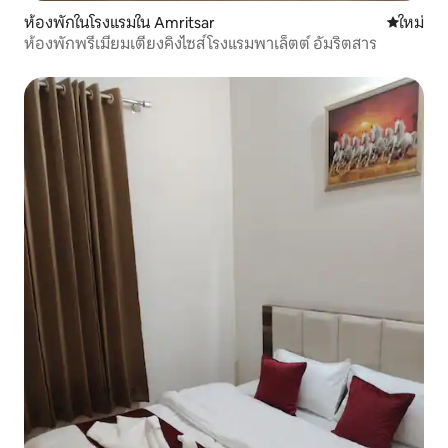
ห้องพักในโรงแรมใน Amritsar
ที่พักใหม่
ใหม่
ห้องพักพรีเมียมเตียงคิงไซส์ โรงแรมพาเล็ตต์ อัมริตสาร