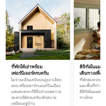
ที่พักให้เช่าพร้อม
ดิจิทัลโนแมด
เฟอร์นิเจอร์ครบครัน
เดินทางเพื่อ
ไม่ว่าจะเป็นเคบินบนภูเขาเงียบ
ที่พักสะดวกสบา
สงบ หรืออพาร์ทเมนท์ในเมือง
และพื้นที่ทำงา
แสนสะดวก ก็มีสิ่งอำนวยความ
ดิจิทัลโนแมดแ
สะดวกให้ครบครัน พักสบาย
ทางไกล
เหมือนอยู่บ้าน