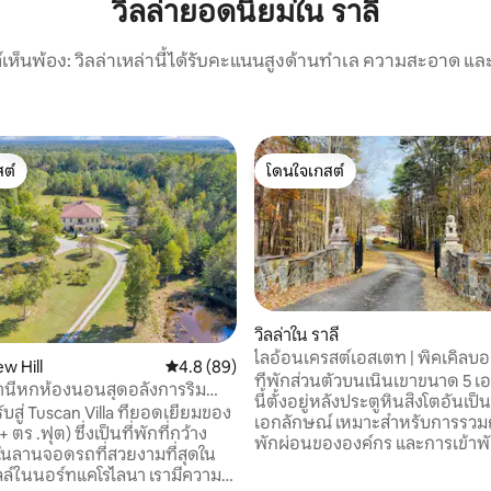
วิลล่ายอดนิยมใน ราลี
์เห็นพ้อง: วิลล่าเหล่านี้ได้รับคะแนนสูงด้านทำเล ความสะอาด และ
ต์
โดนใจเกสต์
ต์
โดนใจเกสต์
วิลล่าใน ราลี
ไลอ้อนเครสต์เอสเตท | พิคเคิลบอล
64 รีวิว
ew Hill
คะแนนเฉลี่ย 4.8 จาก 5, 89 รีวิว
4.8 (89)
ภาพยนตร์ • ใกล้ RDU
ที่พักส่วนตัวบนเนินเขาขนาด 5 เอ
คานีหกห้องนอนสุดอลังการริม
นี้ตั้งอยู่หลังประตูหินสิงโตอันเป็น
อร์แดน
ับสู่ Tuscan Villa ที่ยอดเยี่ยมของ
เอกลักษณ์ เหมาะสำหรับการรวม
 ตร .ฟุต) ซึ่งเป็นที่พักที่กว้าง
พักผ่อนขององค์กร และการเข้าพั
ดในลานจอดรถที่สวยงามที่สุดใน
บริหารใจกลางรีเสิร์ชไตรแองเกิล
ฮิลล์ในนอร์ทแคโรไลนา เรามีความ
สนามบิน RDU เพียง 10 นาที ห้องรับ