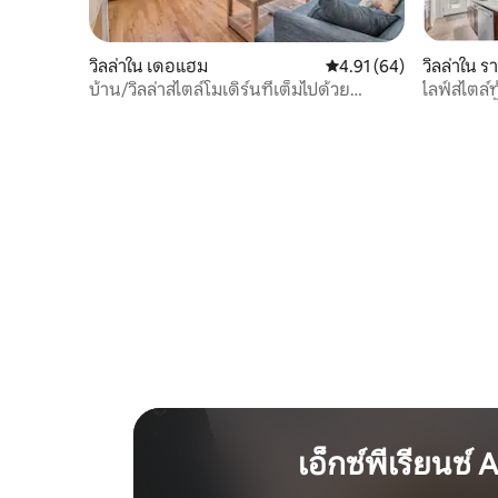
วิลล่าใน เดอแฮม
คะแนนเฉลี่ย 4.91 จาก 5, 
4.91 (64)
วิลล่าใน รา
บ้าน/วิลล่าสไตล์โมเดิร์นที่เต็มไปด้วย
ไลฟ์สไตล์ท
แสงแดดแสนอบอุ่นใกล้ใจกลางเมือง
หรูหรา มีร
เอ็กซ์พีเรียนซ์ 