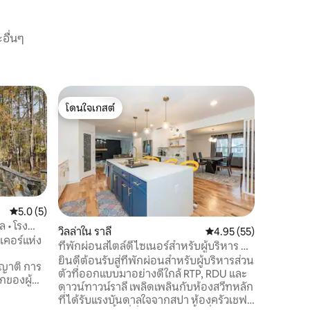
อื่นๆ
โดนใจเกสต์
โดนใจเกสต์
คะแนนเฉลี่ย 5.0 จาก 5, 5 รีวิว
5.0 (5)
 • โรง
วิลล่าใน ราลี
คะแนนเฉลี่ย 4.95 จาก 5,
4.95 (55)
เคอร์แห่ง
ที่พักผ่อนสไตล์ดีไซเนอร์สำหรับผู้บริหาร มี
4 ห้องนอน ใกล้ RTP และ DT
ยินดีต้อนรับสู่ที่พักผ่อนสำหรับผู้บริหารส่วน
ญาติ การ
ตัวที่ออกแบบมาอย่างดีใกล้ RTP, RDU และ
กของผู้
ดาวน์ทาวน์ราลี เพลิดเพลินกับห้องสวีทหลัก
 ห่างจาก
ที่ได้รับแรงบันดาลใจจากสปา ห้องครัวเชฟ