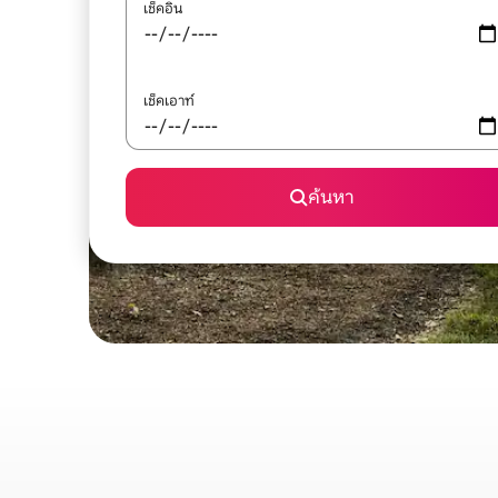
เช็คอิน
เช็คเอาท์
ค้นหา