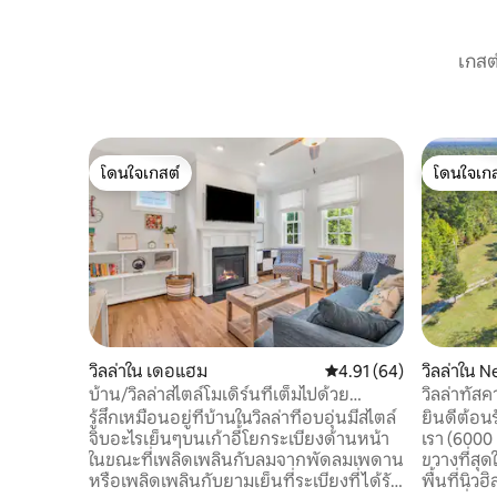
เกสต
โดนใจเกสต์
โดนใจเกส
โดนใจเกสต์
โดนใจเกส
วิลล่าใน เดอแฮม
คะแนนเฉลี่ย 4.91 จาก 5, 
4.91 (64)
วิลล่าใน N
บ้าน/วิลล่าสไตล์โมเดิร์นที่เต็มไปด้วย
วิลล่าทัส
แสงแดดแสนอบอุ่นใกล้ใจกลางเมือง
ทะเลสาบจ
รู้สึกเหมือนอยู่ที่บ้านในวิลล่าที่อบอุ่นมีสไตล์
ยินดีต้อนร
จิบอะไรเย็นๆบนเก้าอี้โยกระเบียงด้านหน้า
เรา (6000 +
ในขณะที่เพลิดเพลินกับลมจากพัดลมเพดาน
ขวางที่สุ
หรือเพลิดเพลินกับยามเย็นที่ระเบียงที่ได้รับ
พื้นที่นิว