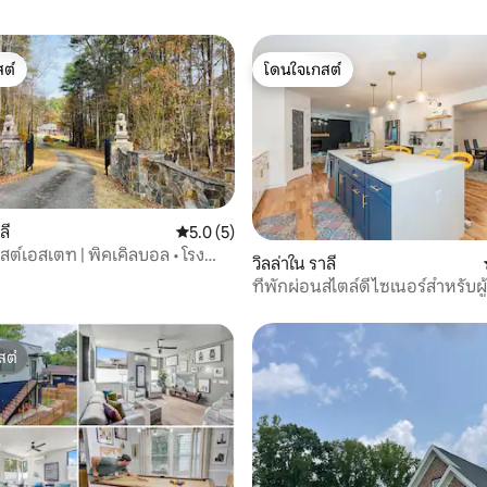
ต์
โดนใจเกสต์
ต์
โดนใจเกสต์
ลี
คะแนนเฉลี่ย 5.0 จาก 5, 5 รีวิว
5.0 (5)
สต์เอสเตท | พิคเคิลบอล • โรง
66 รีวิว
วิลล่าใน ราลี
• ใกล้ RDU
ที่พักผ่อนสไตล์ดีไซเนอร์สำหรับผู้
4 ห้องนอน ใกล้ RTP และ DT
สต์
สต์