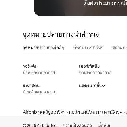
สัมผัสประสบการณ์
จุดหมายปลายทางน่าสำรวจ
จุดหมายปลายทางใกล้ๆ
ที่พักประเภทอื่นๆ
สถานที่
วอชิงตัน
เมอร์เทิลบีช
บ้านพักตากอากาศ
บ้านพักตากอากาศ
ชาร์ลสตัน
แสดงมากขึ้น
บ้านพักตากอากาศ
Airbnb
สหรัฐอเมริกา
นอร์ทแคโรไลนา
เคาน์ตีเวค
© 2026 Airbnb, Inc.
ความเป็นส่วนตัว
เงื่อนไข