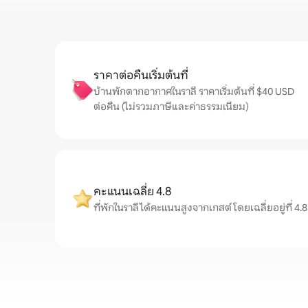
ราคาต่อคืนเริ่มต้นที่
บ้านพักตากอากาศในราลี ราคาเริ่มต้นที่ $40 USD
ต่อคืน (ไม่รวมภาษีและค่าธรรมเนียม)
คะแนนเฉลี่ย 4.8
ที่พักในราลีได้คะแนนสูงจากเกสต์ โดยเฉลี่ยอยู่ที่ 4.8 