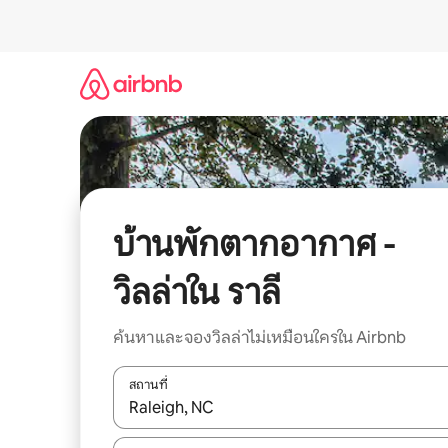
ข้าม
ไป
ยัง
เนื้อหา
บ้านพักตากอากาศ -
วิลล่าใน ราลี
ค้นหาและจองวิลล่าไม่เหมือนใครใน Airbnb
สถานที่
ใช้ลูกศรขึ้นลง หรือใช้การสัมผัสหรือปัด เพื่อสำรวจผ