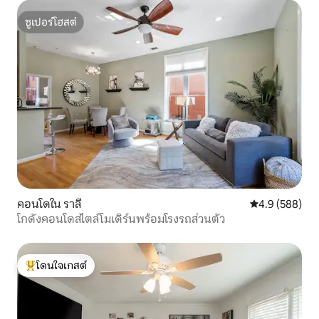
ซูเปอร์โฮสต์
ซูเปอร์โฮสต์
คอนโดใน ราลี
คะแนนเฉลี่ย 4.
4.9 (588)
โกดังคอนโดสไตล์โมเดิร์นพร้อมโรงรถส่วนตัว
โดนใจเกสต์
โดนใจเกสต์ที่สุด