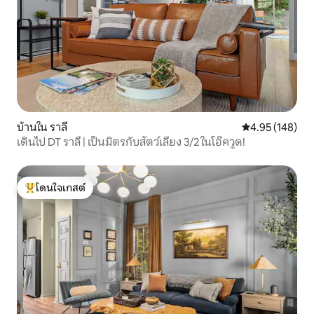
บ้านใน ราลี
คะแนนเฉลี่ย 4.9
4.95 (148)
เดินไป DT ราลี | เป็นมิตรกับสัตว์เลี้ยง 3/2 ในโอ๊ควูด!
โดนใจเกสต์
โดนใจเกสต์ที่สุด