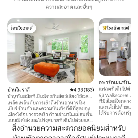
ความสะอาด และอื่นๆ
โดนใจเกสต์
โดนใจเกสต์
โดนใจเกสต์
โดนใจเกสต์ที่สุด
อพาร์ทเมนท์ใน ราล
แฟลตที่เต็มไปด้วย
บ้านใน ราลี
คะแนนเฉลี่ย 4.93 จาก 5, 183 รีวิว
4.93 (183)
ราลี
93 Walkscore! เพ
บ้านทันสมัยที่เป็นมิตรกับสัตว์เลี้ยง ใช้เวลา
ที่มีสไตล์ใจกลางเ
ไม่กี่นาทีถึงตัวเมือง
เพลิดเพลินกับการเข้าถึงร้านอาหาร โรง
และเต็มไปด้วยแสงไ
เบียร์ ร้านค้า และความบันเทิงที่ดีที่สุดของ
ได้รับการต้อนรับจาก
เมืองได้อย่างรวดเร็ว ก้าวเข้ามาในแปลนพื้น
รอบๆตัวเมือง พื้นที
แบบเปิดโล่งและโปร่งสบายที่เต็มไปด้วยแสง
รูปแบบระเบียงด้าน
ธรรมชาติ ห้องครัวที่มีอุปกรณ์ครบครัน
สิ่งอำนวยความสะดวกยอดนิยมสำหรับ
เส้นขอบฟ้าใจกลางเมื
ทำให้การทำอาหารเป็นเรื่องสนุก ไม่ว่าจะ
ประสบการณ์ที่ไม่เ
เป็นการเตรียมอาหารมื้อใหญ่หรือ