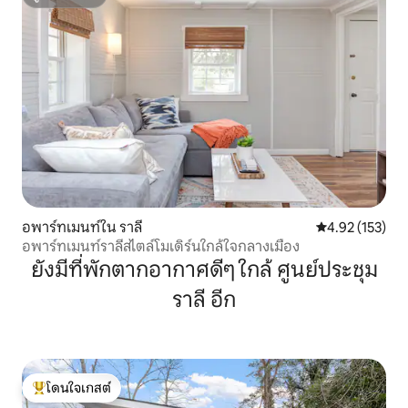
ซูเปอร์โฮสต์
อพาร์ทเมนท์ใน ราลี
คะแนนเฉลี่ย 4.9
4.92 (153)
อพาร์ทเมนท์ราลีสไตล์โมเดิร์นใกล้ใจกลางเมือง
ยังมีที่พักตากอากาศดีๆ ใกล้ ศูนย์ประชุม
ราลี อีก
โดนใจเกสต์
โดนใจเกสต์ที่สุด