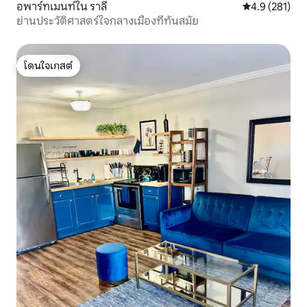
อพาร์ทเมนท์ใน ราลี
คะแนนเฉลี่ย 4.
4.9 (281)
ย่านประวัติศาสตร์ใจกลางเมืองที่ทันสมัย
โดนใจเกสต์
โดนใจเกสต์