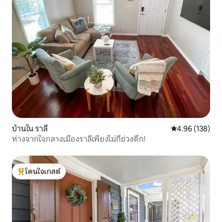
บ้านใน ราลี
คะแนนเฉลี่ย 4.9
4.96 (138)
ห่างจากใจกลางเมืองราลีเพียงไม่กี่ช่วงตึก!
โดนใจเกสต์
โดนใจเกสต์ที่สุด