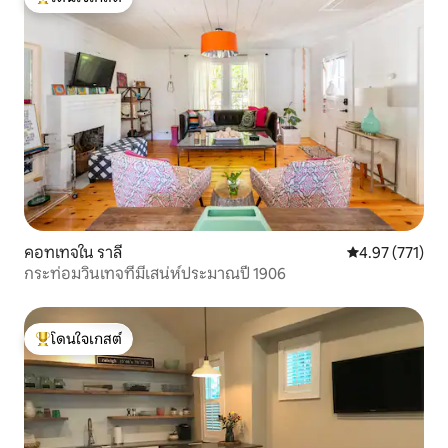
โดนใจเกสต์ที่สุด
คอทเทจใน ราลี
คะแนนเฉลี่ย 4.9
4.97 (771)
กระท่อมวินเทจที่มีเสน่ห์ประมาณปี 1906
โดนใจเกสต์
โดนใจเกสต์ที่สุด