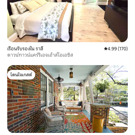
เรือนรับรองใน ราลี
คะแนนเฉลี่ย 4.9
4.99 (170)
ดาวน์ทาวน์แคร์ริเอจเฮ้าส์โอเอซิส
โดนใจเกสต์
โดนใจเกสต์