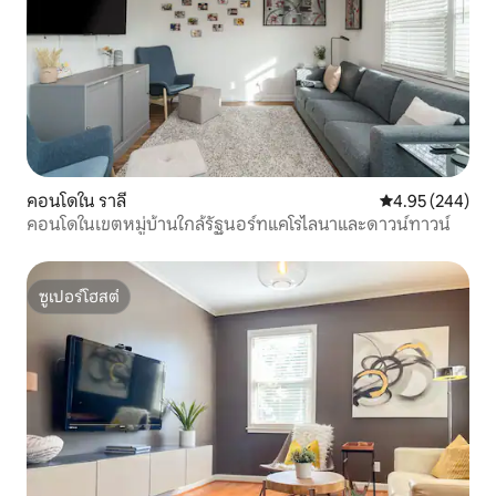
คอนโดใน ราลี
คะแนนเฉลี่ย 4.95
4.95 (244)
คอนโดในเขตหมู่บ้านใกล้รัฐนอร์ทแคโรไลนาและดาวน์ทาวน์
ซูเปอร์โฮสต์
ซูเปอร์โฮสต์