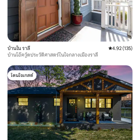
บ้านใน ราลี
คะแนนเฉลี่ย 4.9
4.92 (135)
บ้านโอ๊ควู้ดประวัติศาสตร์ในใจกลางเมืองราลี
โดนใจเกสต์
โดนใจเกสต์