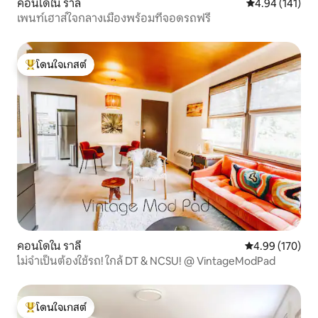
คอนโดใน ราลี
คะแนนเฉลี่ย 4.9
4.94 (141)
เพนท์เฮาส์ใจกลางเมืองพร้อมที่จอดรถฟรี
โดนใจเกสต์
โดนใจเกสต์ที่สุด
คอนโดใน ราลี
คะแนนเฉลี่ย 4.9
4.99 (170)
ไม่จำเป็นต้องใช้รถ! ใกล้ DT & NCSU! @ VintageModPad
โดนใจเกสต์
โดนใจเกสต์ที่สุด