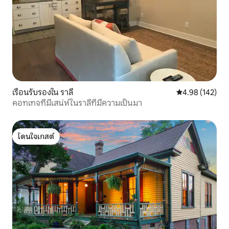
เรือนรับรองใน ราลี
คะแนนเฉลี่ย 4.9
4.98 (142)
คอทเทจที่มีเสน่ห์ในราลีที่มีความเป็นมา
โดนใจเกสต์
โดนใจเกสต์