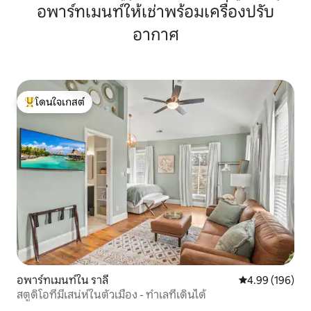
อย่าง
อพาร์ทเมนท์ให้เช่าพร้อมเครื่องปรับ
อากาศ
โดนใจเกสต์
โดนใจเกสต์ที่สุด
อพาร์ทเมนท์ใน ราลี
คะแนนเฉลี่ย 4.9
4.99 (196)
สตูดิโอที่มีเสน่ห์ในตัวเมือง - ทำเลที่เดินได้