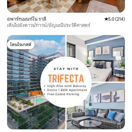
อพาร์ทเมนท์ใน ราลี
คะแนนเฉลี่ย 5.
5.0 (214)
เดินไปยังดาวน์ทาวน์/อัญมณีประวัติศาสตร์
โดนใจเกสต์
โดนใจเกสต์