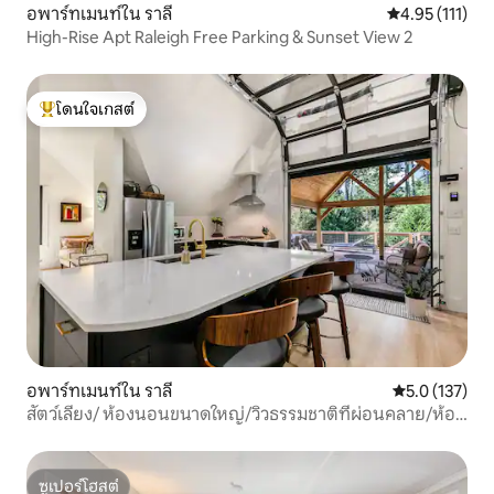
อพาร์ทเมนท์ใน ราลี
คะแนนเฉลี่ย 4.9
4.95 (111)
High-Rise Apt Raleigh Free Parking & Sunset View 2
โดนใจเกสต์
โดนใจเกสต์ที่สุด
อพาร์ทเมนท์ใน ราลี
คะแนนเฉลี่ย 5.
5.0 (137)
สัตว์เลี้ยง/ ห้องนอนขนาดใหญ่/วิวธรรมชาติที่ผ่อนคลาย/ห้อง
ครัวเชฟ
ซูเปอร์โฮสต์