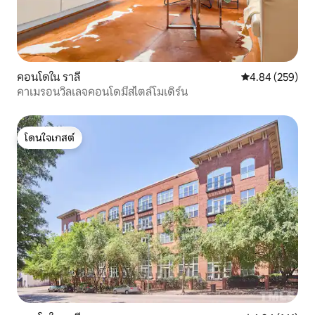
คอนโดใน ราลี
คะแนนเฉลี่ย 4.84
4.84 (259)
คาเมรอนวิลเลจคอนโดมีสไตล์โมเดิร์น
โดนใจเกสต์
โดนใจเกสต์