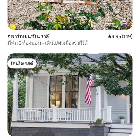
อพาร์ทเมนท์ใน ราลี
คะแนนเฉลี่ย 4.9
4.95 (149)
ที่พัก 2 ห้องนอน - เดินไปตัวเมืองราลีได้
โดนใจเกสต์
โดนใจเกสต์