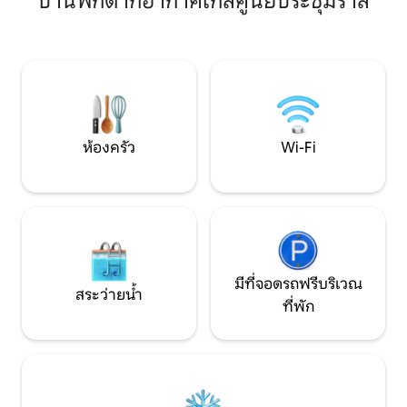
บ้านพักตากอากาศใกล้ศูนย์ประชุมราลี
ผ้าปูที่นอนนุ่มสุด
เพลิดเพลินกับอาหารเช้าแบบสบาย ๆ ห้อง
อบอุ่นและสว่างสด
นอนแต่ละห้องมีเครื่องนอนที่นุ่มสบาย
ช่วงวันหยุดสุดสัปด
หรูหราและทีวีในตัว ด้านนอกมีสวนหลัง
หลายเดือน ห่างจาก Transfer Co Food
บ้านขนาดใหญ่และระเบียงกว้างขวาง
Hall, Benchwarmer
เหมาะสำหรับการผ่อนคลายและให้สัตว์
Raleigh Wine Shop 
เลี้ยงของคุณวิ่งเล่น ต้องมีอายุตั้งแต่ 25 ปี
ช่วงตึก
ขึ้นไปจึงจะจองได้ ยินดีต้อนรับสัตว์เลี้ยงโดย
มีค่าธรรมเนียม
ห้องครัว
Wi-Fi
มีที่จอดรถฟรีบริเวณ
สระว่ายน้ำ
ที่พัก