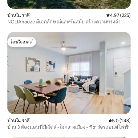
บ้านใน ราลี
คะแนนเฉลี่ย 4.9
4.97 (225)
NOLIAhouze มีเอกลักษณ์และทันสมัย สร้างความทรงจำ!
โดนใจเกสต์
โดนใจเกสต์
บ้านใน ราลี
คะแนนเฉลี่ย 5.
5.0 (248)
บ้าน 3 ห้องนอนที่มีสไตล์ - ใจกลางเมือง - ที่ชาร์จรถยนต์ไฟฟ้า