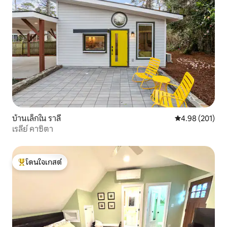
บ้านเล็กใน ราลี
คะแนนเฉลี่ย 4.9
4.98 (201)
เรลีย์ คาซิตา
โดนใจเกสต์
โดนใจเกสต์ที่สุด