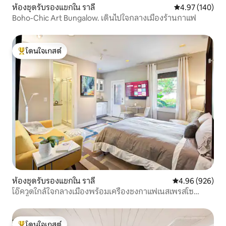
ห้องชุดรับรองแขกใน ราลี
คะแนนเฉลี่ย 4.9
4.97 (140)
Boho-Chic Art Bungalow. เดินไปใจกลางเมืองร้านกาแฟ
โดนใจเกสต์
โดนใจเกสต์ที่สุด
ห้องชุดรับรองแขกใน ราลี
คะแนนเฉลี่ย 4.96
4.96 (926)
โอ๊ควูดใกล้ใจกลางเมืองพร้อมเครื่องชงกาแฟเนสเพรสโซ
จักรยาน และบิเด้
โดนใจเกสต์