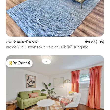
อพาร์ทเมนท์ใน ราลี
คะแนนเฉลี่ย 4.8
4.83 (105)
IndigoBlue | DownTown Raleigh | เดินได้ | KingBed
โดนใจเกสต์
โดนใจเกสต์ที่สุด