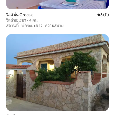
วิลล่าใน Grecale
คะแนนเฉลี่ย
5 (11)
วิลล่าเซเรนา - 4 คน
สถานที่
·
พักระยะยาว
·
ความสบาย