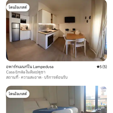
โดนใจเกสต์
โดนใจเกสต์
อพาร์ทเมนท์ใน Lampedusa
คะแนนเฉลี่
5 (5)
Casa Emilia ในลัมเปดูซา
สถานที่
·
ความสะอาด
·
บริการต้อนรับ
โดนใจเกสต์
โดนใจเกสต์