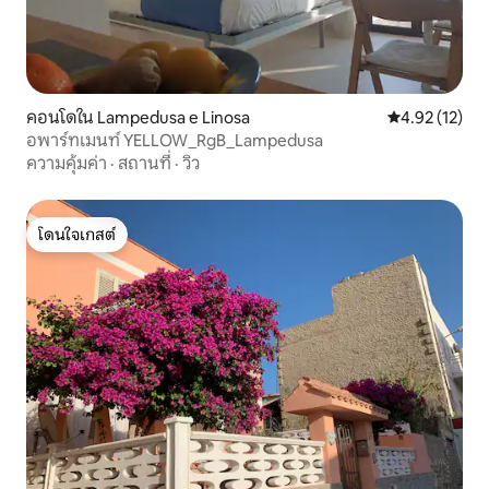
คอนโดใน Lampedusa e Linosa
คะแนนเฉลี่ย 4.
4.92 (12)
อพาร์ทเมนท์ YELLOW_RgB_Lampedusa
ความคุ้มค่า
·
สถานที่
·
วิว
โดนใจเกสต์
โดนใจเกสต์