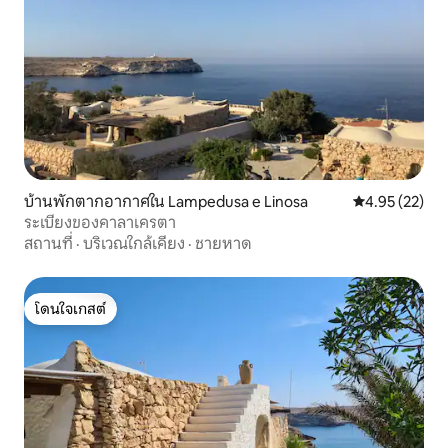
บ้านพักตากอากาศใน Lampedusa e Linosa
คะแนนเฉลี่ย 4.
4.95 (22)
ระเบียงของคาลาเครตา
สถานที่
·
บริเวณใกล้เคียง
·
ชายหาด
โดนใจเกสต์
โดนใจเกสต์