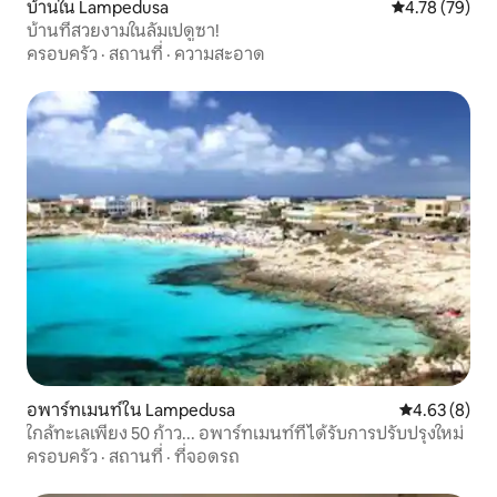
บ้านใน Lampedusa
คะแนนเฉลี่ย 4.
4.78 (79)
บ้านที่สวยงามในลัมเปดูซา!
ครอบครัว
·
สถานที่
·
ความสะอาด
อพาร์ทเมนท์ใน Lampedusa
คะแนนเฉลี่ย 4
4.63 (8)
ใกล้ทะเลเพียง 50 ก้าว... อพาร์ทเมนท์ที่ได้รับการปรับปรุงใหม่
ครอบครัว
·
สถานที่
·
ที่จอดรถ