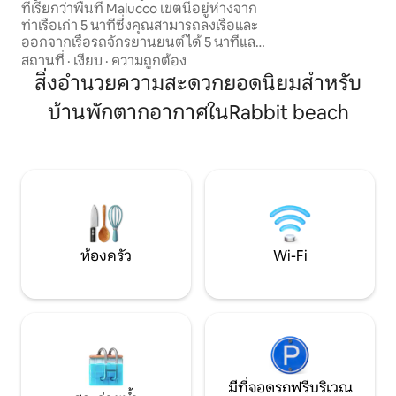
ที่เรียกว่าพื้นที่ Malucco เขตนี้อยู่ห่างจาก
รถยนต์
ท่าเรือเก่า 5 นาทีซึ่งคุณสามารถลงเรือและ
ออกจากเรือรถจักรยานยนต์ได้ 5 นาทีและ
ห่างจากศูนย์ประวัติศาสตร์ 10 นาที สตูดิโอ
สถานที่
·
เงียบ
·
ความถูกต้อง
มีขนาดประมาณ 35 ตารางเมตรแต่ละห้อง
สิ่งอำนวยความสะดวกยอดนิยมสำหรับ
ได้รับการปรับปรุงใหม่มีห้องครัวห้องน้ำและ
บ้านพักตากอากาศในRabbit beach
เครื่องปรับอากาศเหมาะสำหรับคู่รักหรือ
กลุ่มเพื่อนที่ต้องการเพลิดเพลินกับวันหยุด
พักผ่อนด้วยความเป็นอิสระและความเงียบ
สงบ จัดการโดยนาง Concetta พร้อมที่จะ
ตอบสนองความต้องการของผู้เข้าพัก
ห้องครัว
Wi-Fi
มีที่จอดรถฟรีบริเวณ