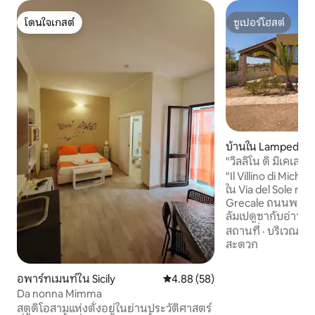
โดนใจเกสต์
ซูเปอร์โฮสต์
โดนใจเกสต์
ซูเปอร์โฮสต์
บ้านใน Lampedusa
"วิลลิโน ดิ มิเคเล" 
"Il Villino di Michele
ใน Via del Sole n.3 
Grecale ถนนพาโนรา
ลัมเปดูซากับอ่าวต่าง
ตะวันออกและตะวั
สถานที่
·
บริเวณใกล
เกาะ ที่พักประกอบด
สะดวก
ห้องนอนสามห้องที
ห้องน้ำ 2 ห้อง ระเ
อพาร์ทเมนท์ใน Sicily
คะแนนเฉลี่ย 4.88 จาก 5, 58 รีวิว
4.88 (58)
และลานกลางแจ้ง ห้อง
Da nonna Mimma
ปรับอากาศ มีพื้นท
สตูดิโอสามแห่งตั้งอยู่ในย่านประวัติศาสตร์
พร้อมที่จอดรถสำหร