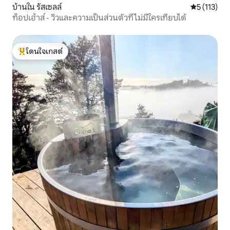
บ้านใน รัสเซลล์
คะแนนเฉลี่ย 
5 (113)
ท็อปเฮ้าส์ - วิวและความเป็นส่วนตัวที่ไม่มีใครเทียบได้
โดนใจเกสต์
โดนใจเกสต์ที่สุด