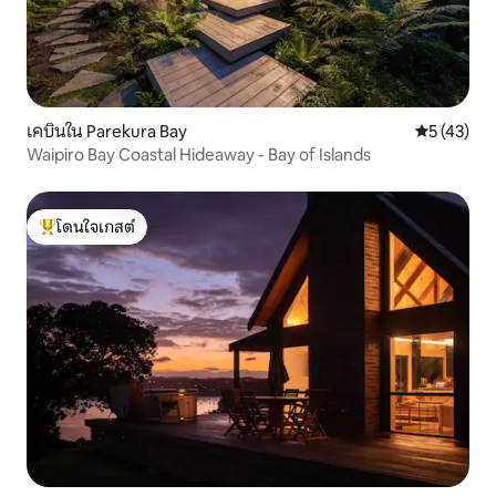
เคบินใน Parekura Bay
คะแนนเฉลี่ย
5 (43)
Waipiro Bay Coastal Hideaway - Bay of Islands
โดนใจเกสต์
โดนใจเกสต์ที่สุด