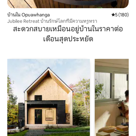
บ้านใน Opuawhanga
คะแนนเฉลี่ย 
5 (180)
Jubilee Retreat บ้านรักษ์โลกที่มีความหรูหรา
สะดวกสบายเหมือนอยู่บ้านในราคาต่อ
เดือนสุดประหยัด