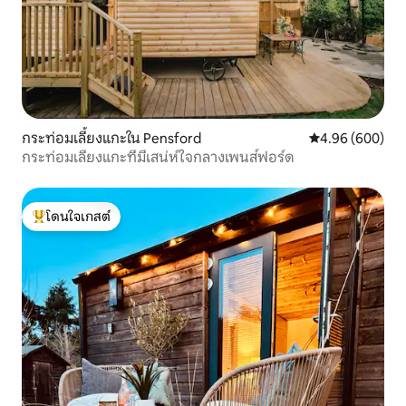
กระท่อมเลี้ยงแกะใน Pensford
คะแนนเฉลี่ย 4.96
4.96 (600)
กระท่อมเลี้ยงแกะที่มีเสน่ห์ใจกลางเพนส์ฟอร์ด
โดนใจเกสต์
โดนใจเกสต์ที่สุด