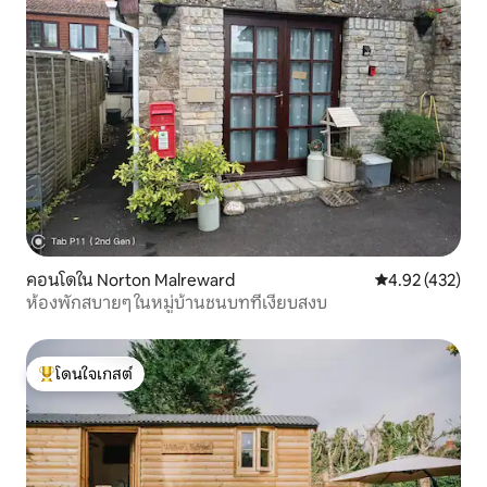
คอนโดใน Norton Malreward
คะแนนเฉลี่ย 4.9
4.92 (432)
ห้องพักสบายๆ ในหมู่บ้านชนบทที่เงียบสงบ
โดนใจเกสต์
โดนใจเกสต์ที่สุด