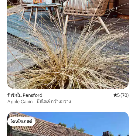
ที่พักใน Pensford
คะแนนเฉลี่ย
5 (70)
Apple Cabin - มีสไตล์ กว้างขวาง
โดนใจเกสต์
โดนใจเกสต์