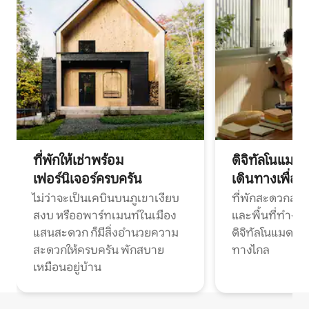
ที่พักให้เช่าพร้อม
ดิจิทัลโนแมด
เฟอร์นิเจอร์ครบครัน
เดินทางเพื่อ
ไม่ว่าจะเป็นเคบินบนภูเขาเงียบ
ที่พักสะดวกสบา
สงบ หรืออพาร์ทเมนท์ในเมือง
และพื้นที่ทำงา
แสนสะดวก ก็มีสิ่งอำนวยความ
ดิจิทัลโนแมดแ
สะดวกให้ครบครัน พักสบาย
ทางไกล
เหมือนอยู่บ้าน