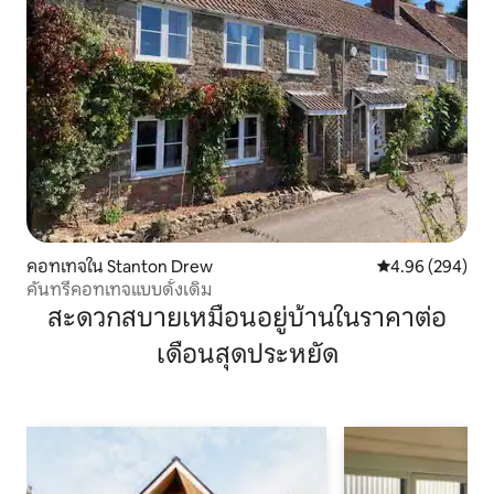
คอทเทจใน Stanton Drew
คะแนนเฉลี่ย 4.96
4.96 (294)
คันทรีคอทเทจแบบดั้งเดิม
สะดวกสบายเหมือนอยู่บ้านในราคาต่อ
เดือนสุดประหยัด