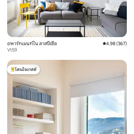
อพาร์ทเมนท์ใน ลาสปีเซีย
คะแนนเฉลี่ย 4.98
4.98 (367)
Vt59
โดนใจเกสต์
โดนใจเกสต์ที่สุด