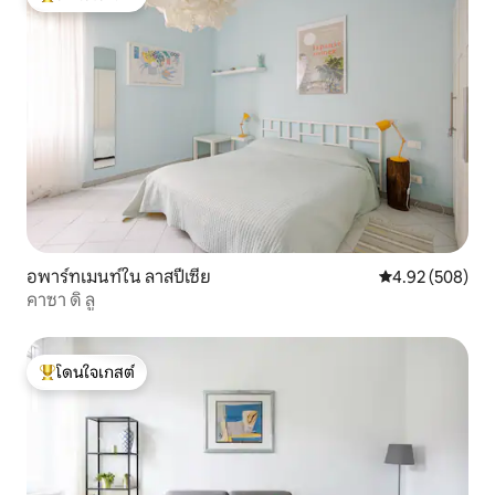
โดนใจเกสต์ที่สุด
อพาร์ทเมนท์ใน ลาสปีเซีย
คะแนนเฉลี่ย 4.92
4.92 (508)
คาซา ดิ ลู
โดนใจเกสต์
โดนใจเกสต์ที่สุด