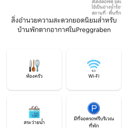
สไตล์ลอฟต์ จุดเด่นข
โดยรถยนต์ ☀️ ระเบียงขนาดใหญ่พร้อมวิว
ใช้เป็นอ่างน้ำร้อน
พาโนรามา เหมาะสำหรับการพักผ่อนและปิ้ง
ทิวทัศน์อันไกลโพ้
สถานที่
·
พื้นที่กลา
บาร์บีคิว
อยู่ใกล้กราซ ไม่ว่
สิ่งอำนวยความสะดวกยอดนิยมสำหรับ
วันหยุดพักผ่อนในเ
บ้านพักตากอากาศในPreggraben
ที่หัวใจของคุณปราร
2+2 หลัง (รวมถึง โซ
คือห้องออกกำลังกาย
Schmoltis อัลปากา
คุณเร็วๆ นี้เช่นกัน!
ห้องครัว
Wi-Fi
มีที่จอดรถฟรีบริเวณ
สระว่ายน้ำ
ที่พัก