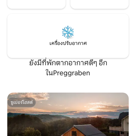
เครื่องปรับอากาศ
ยังมีที่พักตากอากาศดีๆ อีก
ในPreggraben
ซูเปอร์โฮสต์
ซูเปอร์โฮสต์