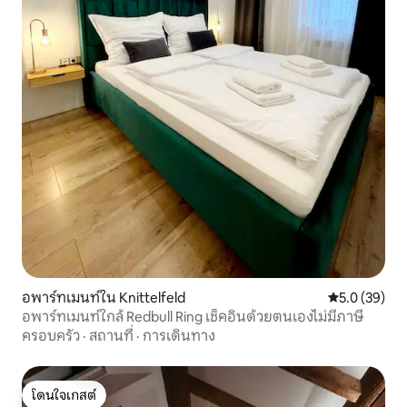
อพาร์ทเมนท์ใน Knittelfeld
คะแนนเฉลี่ย 5
5.0 (39)
อพาร์ทเมนท์ใกล้ Redbull Ring เช็คอินด้วยตนเองไม่มีภาษี
ครอบครัว
·
สถานที่
·
การเดินทาง
โดนใจเกสต์
โดนใจเกสต์