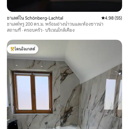
ชาเลต์ใน Schönberg-Lachtal
คะแนนเฉลี่ย 4.
4.98 (55)
ชาเลต์หรู 200 ตร.ม. พร้อมอ่างน้ำวนและห้องซาวน่า
สถานที่
·
ครอบครัว
·
บริเวณใกล้เคียง
โดนใจเกสต์
โดนใจเกสต์ที่สุด