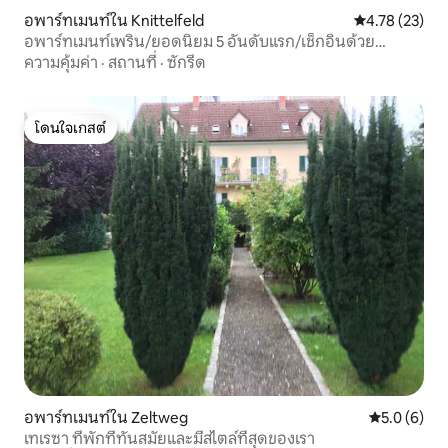
อพาร์ทเมนท์ใน Knittelfeld
คะแนนเฉลี่ย 4.
4.78 (23)
อพาร์ทเมนท์เพริน/ยอดนิยม 5 อันดับแรก/เช็กอินด้วย
ตนเอง/เรดบูลริง
ความคุ้มค่า
·
สถานที่
·
ซักรีด
โดนใจเกสต์
โดนใจเกสต์
อพาร์ทเมนท์ใน Zeltweg
คะแนนเฉลี่ย 
5.0 (6)
เทเรซา ที่พักที่ทันสมัยและมีสไตล์ที่สุดของเรา