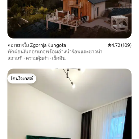
คอทเทจใน Zgornja Kungota
คะแนนเฉลี่ย 4.7
4.72 (109)
พักผ่อนในคอทเทจพร้อมอ่างน้ำร้อนและซาวน่า
สถานที่
·
ความคุ้มค่า
·
เช็คอิน
โดนใจเกสต์
โดนใจเกสต์