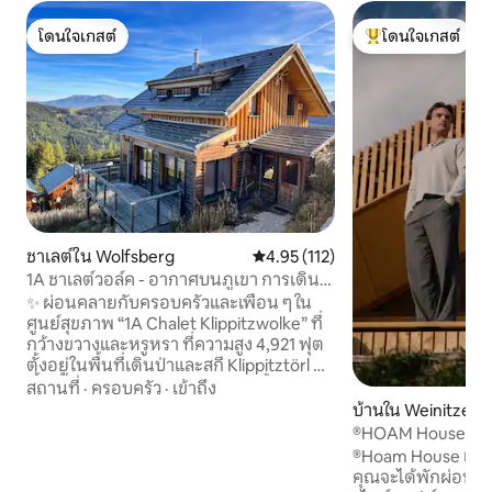
โดนใจเกสต์
โดนใจเกสต์
โดนใจเกสต์
โดนใจเกสต์ที่สุด
ชาเลต์ใน Wolfsberg
คะแนนเฉลี่ย 4.95 จาก 5, 112 รีวิว
4.95 (112)
1A ชาเลต์วอล์ค - อากาศบนภูเขา การเดิน
ป่า และสุขภาพ
✨ ผ่อนคลายกับครอบครัวและเพื่อน ๆ ใน
ศูนย์สุขภาพ “1A Chalet Klippitzwolke” ที่
กว้างขวางและหรูหรา ที่ความสูง 4,921 ฟุต
ตั้งอยู่ในพื้นที่เดินป่าและสกี Klippitztörl 🧖‍♂️
พื้นที่สปาแบบมีกระจกพร้อมอ่างน้ำร้อน
สถานที่
·
ครอบครัว
·
เข้าถึง
และห้องอบไอน้ำอินฟราเรด 🛏️ รองรับผู้เข้า
บ้านใน Weinitzen
พักได้สูงสุด 10 คน (ห้องเตียงคู่ 3 ห้อง ห้อง
®HOAM House
ที่มีเตียงสองชั้น 1 ห้อง โซฟาเบด) รวมผ้า🧺
®Hoam House เป็นช
ปูที่นอนและผ้าขนหนู 🎿 ลิฟต์สกีอยู่ไม่ไกล
คุณจะได้พักผ่อนอย
เดินทางได้สะดวกโดยการเดิน ทางสกี หรือ