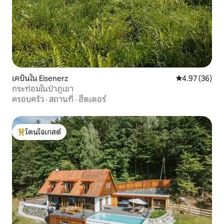
เคบินใน Eisenerz
คะแนนเฉลี่ย 4.
4.97 (36)
กระท่อมในป่าภูเขา
ครอบครัว
·
สถานที่
·
ฮีตเตอร์
โดนใจเกสต์
โดนใจเกสต์ที่สุด