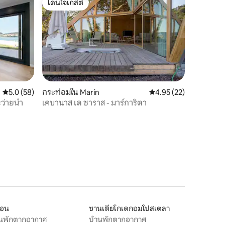
โดนใจเกสต์
โดนใจเกสต์
คะแนนเฉลี่ย 5.0 จาก 5, 58 รีวิว
5.0 (58)
กระท่อมใน Marín
คะแนนเฉลี่ย 4.95 จาก 5,
4.95 (22)
ว่ายน้ำ
เคบานาส เด ซาราส - มาร์การิตา
ฆอน
ซานเตียโกเดกอมโปสเตลา
านพักตากอากาศ
บ้านพักตากอากาศ