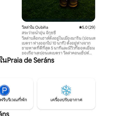
วิลล่าใน Oubiña
คะแนนเฉลี่ย 5.0 จาก 5,
5.0 (29)
สระว่ายน้ำอุ่น จักุซซี่
วิลล่าบล็อกเฮาส์ตั้งอยู่ในเมืองมาริน (ปอนเต
เบดรา ห่างออกไป 10 นาที) ตั้งอยู่ห่างจาก
ชายหาดที่ดีที่สุด 5 นาทีและมีวิวที่ยอดเยี่ยม
ของรีอาเดปอนเตเบดรา วิลล่าคอนเซ็ปต์
แบบเปิดที่เพิ่งสร้างเสร็จใหม่ กว้างขวางและมี
นPraia de Seráns
สิ่งอำนวยความสะดวกครบครัน สระว่ายน้ำ
เปิดให้บริการตลอดทั้งปีและมีเครื่อง
ทำความร้อนตั้งแต่เดือนเมษายนถึงตุลาคม
ห้องพักทุกห้องมีห้องน้ำ (ทั้งหมด 3 ห้อง
และ 1 ห้องพร้อมจากุซซี่) และห้องน้ำแยก
ต่างหากสำหรับใช้ร่วมกัน
ฟรีบริเวณที่พัก
เครื่องปรับอากาศ
áns