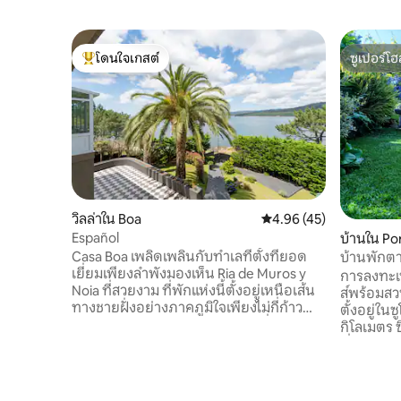
โดนใจเกสต์
ซูเปอร์โฮ
โดนใจเกสต์ที่สุด
ซูเปอร์โฮ
วิลล่าใน Boa
คะแนนเฉลี่ย 4.96 จาก 5, 
4.96 (45)
Español
บ้านใน Po
Casa Boa เพลิดเพลินกับทำเลที่ตั้งที่ยอด
บ้านพักต
เยี่ยมเพียงลำพังมองเห็น Ria de Muros y
(เดินป่า ผิ
การลงทะเ
Noia ที่สวยงาม ที่พักแห่งนี้ตั้งอยู่เหนือเส้น
ส์พร้อมสว
ทางชายฝั่งอย่างภาคภูมิใจเพียงไม่กี่ก้าว
ตั้งอยู่ใน
จากมหาสมุทรและชายหาดเล็กๆที่มีเสน่ห์
กิโลเมตร 
ชายหาดขนาดใหญ่ของ Casa Boa อยู่ห่าง
เรื่อง The 
จากที่พักโดยใช้เวลาเดินเพียง 5 เมตร เป็น
เรื่องคลื
สถานที่พักผ่อนที่สมบูรณ์แบบสำหรับการ
สวยมาก มี
หลีกหนีจากความบ้าคลั่งของชีวิตยุคปัจจุบัน
ทางอยู่ที