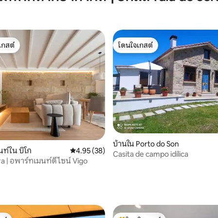
เกสต์
โดนใจเกสต์
์ที่สุด
โดนใจเกสต์
44 รีวิว
บ้านใน Porto do Son
ท์ใน บิโก
คะแนนเฉลี่ย 4.95 จาก 5, 38 รีวิว
4.95 (38)
Casita de campo idílica
a | อพาร์ทเมนท์ดีไซน์ Vigo