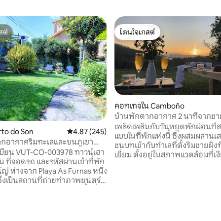
สต์
โดนใจเกสต์
สต์
โดนใจเกสต์
คอทเทจใน Camboño
บ้านพักตากอากาศ 2 นาทีจากชา
45 รีวิว
สวยงาม
เพลิดเพลินกับวันหยุดพักผ่อนที่
rto do Son
คะแนนเฉลี่ย 4.87 จาก 5, 245 รีวิว
4.87 (245)
แบบในที่พักแห่งนี้ ซึ่งผสมผสานเ
ากอากาศริมทะเลและบนภูเขา
ชนบทเข้ากับทำเลที่ตั้งริมชายฝั่ง
วเซิร์ฟ)
บียน VUT-CO-003978 ทาวน์เฮา
เยี่ยม ตั้งอยู่ในสภาพแวดล้อมที่เ
น ที่จอดรถ และรหัสผ่านเข้าที่พัก
และปลอดภัย ล้อมรอบด้วยธรรมชา
ซูโญ่ ห่างจาก Playa As Furnas หนึ่ง
จากร้านอาหารและซูเปอร์มาร์เก็ตท
ซึ่งเป็นสถานที่ถ่ายทำภาพยนตร์
ที่สุด 5 นาทีจากพอร์โตซินและ 1
Sea Inside และซีรีส์ Fariña ขึ้นชื่อ
นอยา ห้องพักที่สว่างด้วยวิวทะเ
่นสำหรับการโต้คลื่น บริเวณโดยรอบ
สวนส่วนตัวขนาดใหญ่ และบาร์บีค
ทางเดินริมชายหาด 3 กม. ที่สุด
สำหรับคู่รัก ครอบครัว หรือเพื่อน
่ลาสลากูนัส มีทางเลือกในการเดิน
ความเป็นส่วนตัวและการพักผ่อนอ