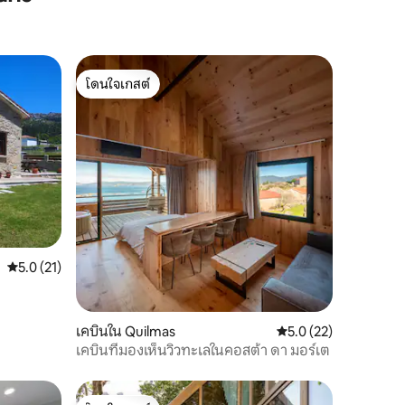
โดนใจเกสต์
โดนใจเกสต์
คะแนนเฉลี่ย 5.0 จาก 5, 21 รีวิว
5.0 (21)
เคบินใน Quilmas
คะแนนเฉลี่ย 5.0 จาก 5,
5.0 (22)
เคบินที่มองเห็นวิวทะเลในคอสต้า ดา มอร์เต