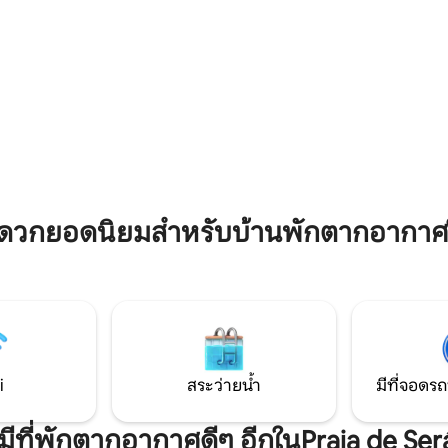
. บนทางเดินบนภูเขาหรือไปชมจุด
ที่ ทะเบียน: VUT-CO-012035
เคียง: A Pedra Da Ra, ประภาคาร
, Mirador da Curota, Castro
, Dolmen Axeitos ฯลฯ
ดวกยอดนิยมสำหรับบ้านพักตากอากาศใ
i
สระว่ายน้ำ
มีที่จอดรถ
งมีที่พักตากอากาศดีๆ อีกในPraia de Ser