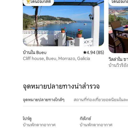
โดนใจเกสต์
โดนใจเกส
โดนใจเกสต์ที่สุด
โดนใจเกส
บ้านใน Bueu
คะแนนเฉลี่ย 4.94 จาก 5, 
4.94 (85)
Cliff house, Bueu, Morrazo, Galicia
วิลล่าใน 
บ้านวิวริอั
จุดหมายปลายทางน่าสำรวจ
จุดหมายปลายทางใกล้ๆ
สถานที่ท่องเที่ยวยอดนิยมในล
โปร์ตู
กัชไกช์
บ้านพักตากอากาศ
บ้านพักตากอากาศ