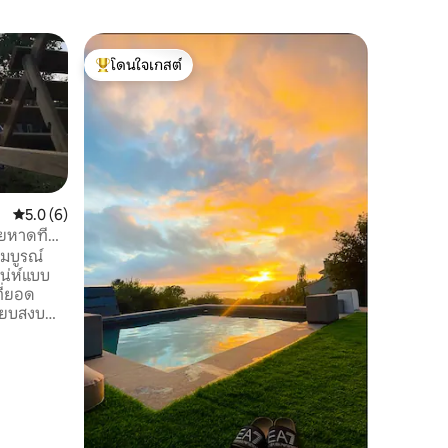
คอทเทจใ
โดนใจเกสต์
โดนใจ
ที่พักริมแ
โดนใจเกสต์ที่สุด
โดนใจเกส
บ้านชนบทส
มีสถาปัต
โรมันอันเก
บนเส้นท
โปรตุเกส
ห่างจากวีโก 21 กม. ด
ของครอบคร
คะแนนเฉลี่ย 5.0 จาก 5, 6 รีวิว
5.0 (6)
การสร้าง
ยหาดที่
โดยยังคง
สมบูรณ์
และคานไม้
สน่ห์แบบ
ตัวเองและ
ที่ยอด
งียบสงบ
ติ 2 นาที
ี่ใกล้
0 นาทีจาก
ลและภูเขา
ิว เหมาะ
ที่ต้องการ
ย่างเต็ม