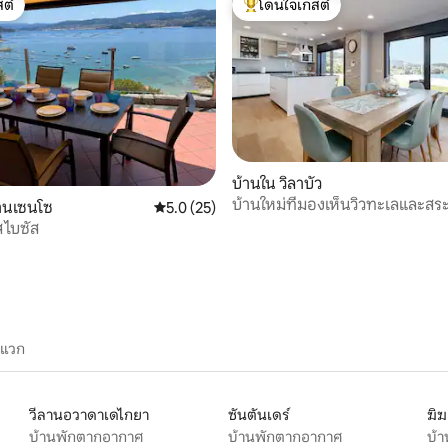
ต์
โดนใจเกสต์
ต์
โดนใจเกสต์ที่สุด
85 รีวิว
บ้านใน วิลาบัว
บ้านใหม่ที่มองเห็นวิวทะเลและสระ
ซานเซนโซ
คะแนนเฉลี่ย 5.0 จาก 5, 25 รีวิว
5.0 (25)
ส ไบซัส
ะแวก
วีลานอวาดาเดไกยา
ซันตันเดร์
ฆิ
บ้านพักตากอากาศ
บ้านพักตากอากาศ
บ้