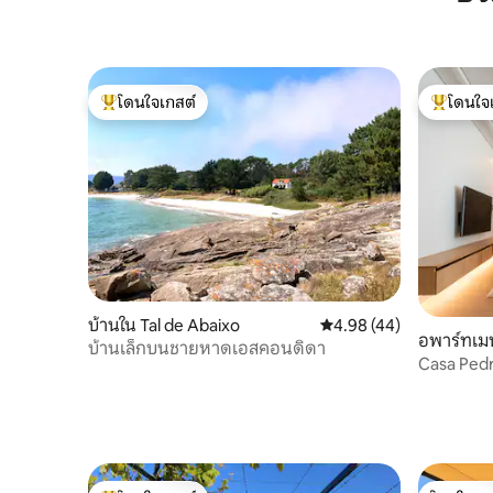
โดนใจเกสต์
โดนใจ
โดนใจเกสต์ที่สุด
โดนใจเกสต
บ้านใน Tal de Abaixo
คะแนนเฉลี่ย 4.98 จาก 5, 
4.98 (44)
อพาร์ทเมน
บ้านเล็กบนชายหาดเอสคอนดิดา
Casa Pedr