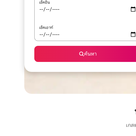
เช็คอิน
เช็คเอาท์
ค้นหา
เกสต