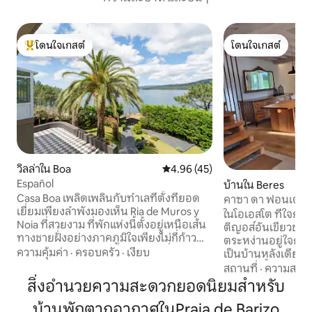
โดนใจเกสต์
โดนใจเกสต์
โดนใจเกสต์ที่สุด
โดนใจเกสต์
วิลล่าใน Boa
คะแนนเฉลี่ย 4.96 จาก 5, 45 รีวิว
4.96 (45)
Español
บ้านใน Beres
Casa Boa เพลิดเพลินกับทำเลที่ตั้งที่ยอด
คาซา ดา ฟอนเต -
เยี่ยมเพียงลำพังมองเห็น Ria de Muros y
สะดวกสบาย
ในโอเอสโต ที่ใจกล
Noia ที่สวยงาม ที่พักแห่งนี้ตั้งอยู่เหนือเส้น
ติญอส์อันเขียวชอุ่ม 
ทางชายฝั่งอย่างภาคภูมิใจเพียงไม่กี่ก้าว
ตระหง่านอยู่ใจกลางห
จากมหาสมุทรและชายหาดเล็กๆที่มีเสน่ห์
ความคุ้มค่า
·
ครอบครัว
·
เงียบ
เป็นบ้านหลังเดียวที่
ชายหาดขนาดใหญ่ของ Casa Boa อยู่ห่าง
ชีวาอีกครั้ง ได้รั
สถานที่
·
ความสะอ
จากที่พักโดยใช้เวลาเดินเพียง 5 เมตร เป็น
และให้ความเคารพต่
สิ่งอำนวยความสะดวกยอดนิยมสำหรับ
สถานที่พักผ่อนที่สมบูรณ์แบบสำหรับการ
พื้นที่ที่อบอุ่นและเ
หลีกหนีจากความบ้าคลั่งของชีวิตยุค
บ้านพักตากอากาศในPraia de Barizo
เวลาจะช้าลง ที่พักแ