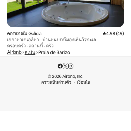
คอทเทจใน Galicia
คะแนนเฉลี่ย 4.
4.98 (49)
เอกาซาเดเอลิซา - บ้านชนบทที่มองเห็นวิวทะเล
ครอบครัว
·
สถานที่
·
ครัว
Airbnb
สเปน
Praia de Barizo
© 2026 Airbnb, Inc.
ความเป็นส่วนตัว
เงื่อนไข