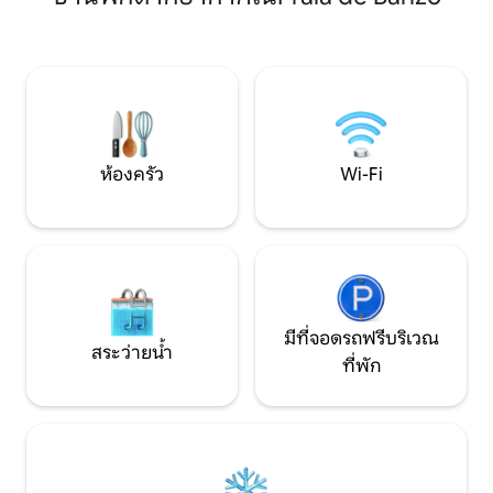
ปัจจุบัน แม้จะมีทำเลที่ตั้งที่เงียบสงบแต่
หญ้าและป่าไม้ และ
เมืองเล็กๆและเพลิดเพลินของ Noia & Porto
ลึกซึ้งของอาโคสตา
do Son อยู่ไม่ไกลโดยรถยนต์ (Santiago de
ทรายป่า เส้นทางเดิ
Compostela 30 นาที)
ทัศน์ที่ก่อตัวขึ้น
เงียบ
ห้องครัว
Wi-Fi
มีที่จอดรถฟรีบริเวณ
สระว่ายน้ำ
ที่พัก