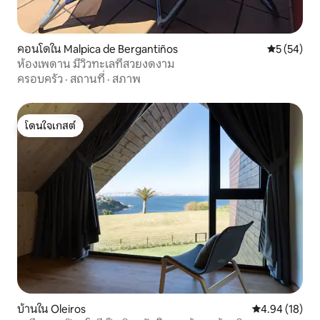
คอนโดใน Malpica de Bergantiños
คะแนนเฉลี่ย
5 (54)
ห้องเพดาน มีวิวทะเลที่สวยงดงาม
ครอบครัว
·
สถานที่
·
สภาพ
โดนใจเกสต์
โดนใจเกสต์
บ้านใน Oleiros
คะแนนเฉลี่ย 4.
4.94 (18)