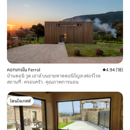
คอทเทจใน Ferrol
คะแนนเฉลี่ย 4.
4.94 (18)
บ้านดอนิ วูด เฮาส์ บนชายหาดดอนิโญส เฟอร์โรล
สถานที่
·
ครอบครัว
·
คุณภาพการนอน
โดนใจเกสต์
โดนใจเกสต์