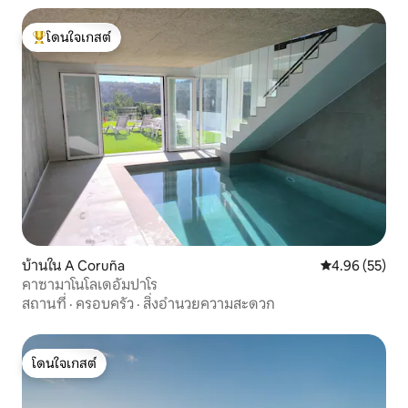
โดนใจเกสต์
โดนใจเกสต์ที่สุด
บ้านใน A Coruña
คะแนนเฉลี่ย 4.
4.96 (55)
คาซามาโนโลเดอัมปาโร
สถานที่
·
ครอบครัว
·
สิ่งอำนวยความสะดวก
โดนใจเกสต์
โดนใจเกสต์