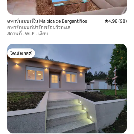
อพาร์ทเมนท์ใน Malpica de Bergantiños
คะแนนเฉลี่ย 4.9
4.98 (98)
อพาร์ทเมนท์น่ารักพร้อมวิวทะเล
สถานที่
·
Wi-Fi
·
เงียบ
โดนใจเกสต์
โดนใจเกสต์