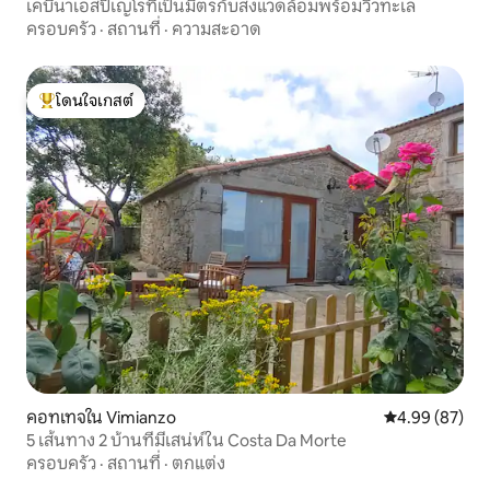
เคบีนาเอสปิเญโรที่เป็นมิตรกับสิ่งแวดล้อมพร้อมวิวทะเล
ครอบครัว
·
สถานที่
·
ความสะอาด
โดนใจเกสต์
โดนใจเกสต์ที่สุด
คอทเทจใน Vimianzo
คะแนนเฉลี่ย 4.
4.99 (87)
5 เส้นทาง 2 บ้านที่มีเสน่ห์ใน Costa Da Morte
ครอบครัว
·
สถานที่
·
ตกแต่ง