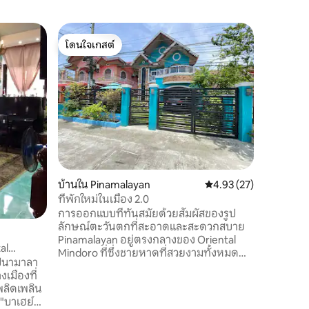
บ้านใน C
โดนใจเกสต์
Caleb - 
โดนใจเกสต์
สำหรับแบ็
อพาร์ทเม
ขวาง เหมาะสำหรับนักเดินทางแบบแบกเป้
กลุ่มเพื่
ที่พักค้า
ทางใต้ต่อ มีเตียงควีนไซส์ เตียงโซฟาเพิ
เติม และ
กว้างขวาง
ต่ำ พร้อ
เยี่ยม มี
บ้านใน Pinamalayan
คะแนนเฉลี่ย 4.93 จาก 5,
4.93 (27)
shower.G
เฉพาะสำห
ที่พักใหม่ในเมือง 2.0
ของคุณ
การออกแบบที่ทันสมัยด้วยสัมผัสของรูป
ลักษณ์ตะวันตกที่สะอาดและสะดวกสบาย
Pinamalayan อยู่ตรงกลางของ Oriental
al
Mindoro ที่ซึ่งชายหาดที่สวยงามทั้งหมด
ปินามาลา
เช่น Positadi Sanctuary, Banilad (El
เมืองที่
Dionisio) ชายหาด Bulaklak และหาด
ลิดเพลิน
Magdalena อยู่ห่างออกไปเพียง 20 -30 นาที
"บาเฮย์คู
และอื่นๆอีกมากมายที่จะนำเสนอ... แหล่ง