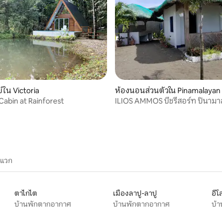
์ใน Victoria
ห้องนอนส่วนตัวใน Pinamalayan
abin at Rainforest
ILIOS AMMOS บีชรีสอร์ท ปินามา
มินโดโรตะวันออก
ะแวก
ตาไกไต
เมืองลาปู-ลาปู
อีโล
บ้านพักตากอากาศ
บ้านพักตากอากาศ
บ้