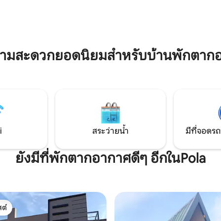
โบ" ข้างน้ำพุ และสวนเขียวชอุ่มที่ม
และเติมพลัง ที่พักนี้รองรับ
ร้านค้าอยู่ใกล้ ๆ และนาข้าวและท
ด้สูงสุด 8 คน มีเตียงควีนไซส์ 1
หมู่บ้านอยู่ห่างออกไปเพียง 1 -2 กม.
บผู้เข้าพัก 1-2 คน เรามีฟูกนอน
ห่างจากท่าเรือคาลาปัน 60 กม. 
มจำนวนผู้เข้าพักที่จอง
ปินามาลายัน 7 กม. เป็นจุดแวะพัก
แบบสำหรับการเดินทางไปโบราเคย
วามสะดวกยอดนิยมสำหรับบ้านพักตาก
คุณล่าช้าเพราะพายุบนถนน เราม
ดูแลคุณ
i
สระว่ายน้ำ
มีที่จอดรถ
ยังมีที่พักตากอากาศดีๆ อีกในPola
ต์
ต์