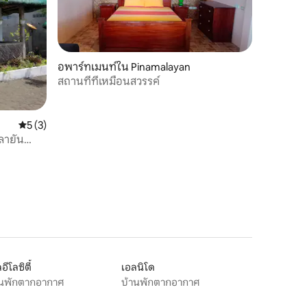
อพาร์ทเมนท์ใน Pinamalayan
สถานที่ที่เหมือนสวรรค์
คะแนนเฉลี่ย 5 จาก 5, 3 รีวิว
5 (3)
ลายัน
อีโลซิตี้
เอลนิโด
านพักตากอากาศ
บ้านพักตากอากาศ