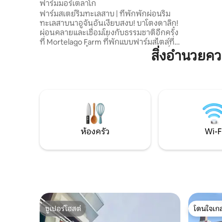
ฟาร์มมอร์เตลาโก
สงบเพื่อพักผ่อน
ฟาร์มสเตย์ริมทะเลสาบ | ที่พักพักผ่อนริม
ผู้เข้าพักไ
ทะเลสาบนาอูจันอันเงียบสงบ! บาโตงดาลิก!
เตียงสำหรั
ผ่อนคลายและเชื่อมโยงกับธรรมชาติอีกครั้ง
เสริมให้ตา
ที่ Mortelago Farm ที่พักแบบฟาร์มสไตล์ที่
เงียบสงบ! ตื่นขึ้นมาพบกับอากาศบริสุทธิ์
สิ่งอำนวยค
เสียงนกร้อง และวิวทะเลสาบที่เงียบสงบ
เรือนรับรองที่อบอุ่นของเรามอบ
ประสบการณ์ชนบทที่เงียบสงบ ล้อมรอบ
ด้วยต้นมะพร้าวและทุ่งโล่ง ผู้เข้าพักสามารถ
เพลิดเพลินกับพระอาทิตย์ขึ้นริมทะเลสาบ
เดินเล่นอย่างผ่อนคลายบนทางเดินริม
ทะเลสาบที่อยู่ใกล้เคียง และรับประทาน
อาหารสไตล์ฟาร์มที่เรียบง่ายด้วยผักสดและ
ห้องครัว
Wi-F
ปลาทิลาเปียจากทะเลสาบ! เหมาะสำหรับ
คู่รักและคนรักธรรมชาติ!
ซูเปอร์โฮสต์
โดนใจเกส
ซูเปอร์โฮสต์
โดนใจเกส