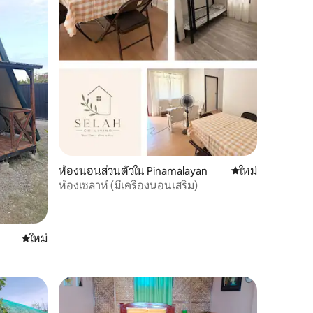
ห้องนอนส่วนตัวใน Pinamalayan
ที่พักใหม่
ใหม่
ห้องเซลาห์ (มีเครื่องนอนเสริม)
ที่พักใหม่
ใหม่