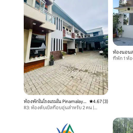
ห้องนอนส
ที่พัก 1 ห
ห้องพักในโรงแรมใน Pinamalaya
คะแนนเฉลี่ย 4.67 จาก 5,
4.67 (3)
n
R3: ห้องดับเบิลที่อบอุ่นสำหรับ 2 คน |
ใจกลางปีนามาลายัน