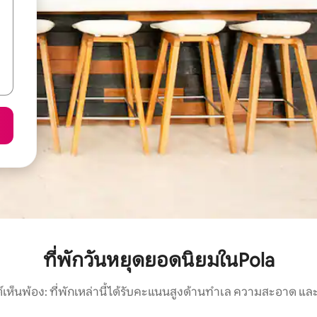
ที่พักวันหยุดยอดนิยมในPola
์เห็นพ้อง: ที่พักเหล่านี้ได้รับคะแนนสูงด้านทำเล ความสะอาด และ