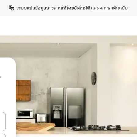
ระบบแปลข้อมูลบางส่วนให้โดยอัตโนมัติ 
แสดงภาษาต้นฉบับ
น
ลการค้นหา