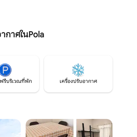
ีต้นไม้ผล
ช้อปปิ้งร้านอาหารและอาหารจานด่วนเช่น
างเดินใน
Jollibee, Red Ribbon และ Goldilocks
 ตั้งอยู่
เทศบาลทั้งหมดของเมือง Pinamalayan อยู่
และห่างจาก
ห่างออกไปเพียง 5 -10 นาที
ที่สมบูรณ์
์ หรือหาก
อากาศในPola
ีพนักงาน
ฟรีบริเวณที่พัก
เครื่องปรับอากาศ