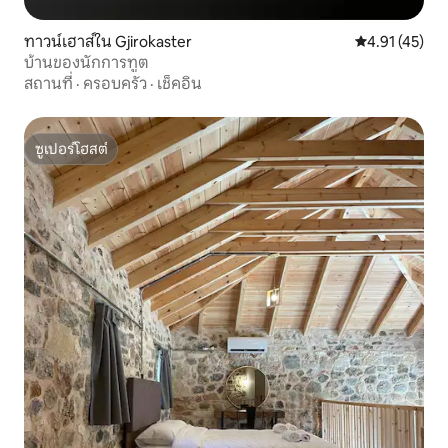
ทาวน์เฮาส์ใน Gjirokaster
คะแนนเฉลี่ย 4.
4.91 (45)
บ้านของนักการทูต
สถานที่
·
ครอบครัว
·
เช็คอิน
ซูเปอร์โฮสต์
ซูเปอร์โฮสต์