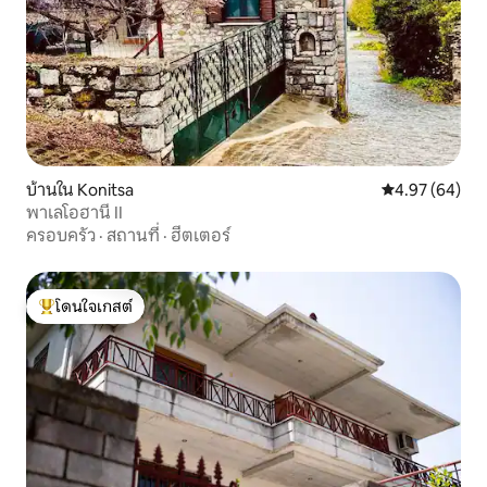
บ้านใน Konitsa
คะแนนเฉลี่ย 4.
4.97 (64)
พาเลโอฮานี II
ครอบครัว
·
สถานที่
·
ฮีตเตอร์
โดนใจเกสต์
โดนใจเกสต์ที่สุด