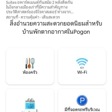
Suites อพาร์ตเมนต์ทันสมัย 2 หลังติดกัน
ในระยะเดินถึงทะเล
ในใจกลางเมืองเก่าที่มีความสำคัญทาง
เดิน 20 นาทีถึงทาง
ประวัติศาสตร์ของจิโรคาสเตอร์ ห่างจาก
ตลาดเก่าและปราสาทเพียงไม่กี่ก้าว เหมาะ
สถานที่
·
ความคุ้มค่า
·
เดินสะดวก
สำหรับคู่รัก เพื่อน หรือครอบครัว รองรับผู้
สิ่งอำนวยความสะดวกยอดนิยมสำหรับ
เข้าพักได้สูงสุด 6 คน เพลิดเพลินกับการ
บ้านพักตากอากาศในPogon
ออกแบบที่เรียบหรู บรรยากาศอบอุ่น และ
สิ่งอำนวยความสะดวกชั้นยอดใน
บรรยากาศที่เงียบสงบ ซึ่งผสมผสาน
ประเพณีเข้ากับความหรูหรา ไม่ว่าจะเดิน
ทางคนเดียวหรือเป็นกลุ่ม ที่พักสุดเก๋ก็รอ
คุณอยู่ จองตอนนี้และค้นพบ Gjirokastër
ในแบบที่ไม่เหมือนใครอย่างแท้จริง!
ห้องครัว
Wi-Fi
มีที่จอดรถฟรีบริเวณ