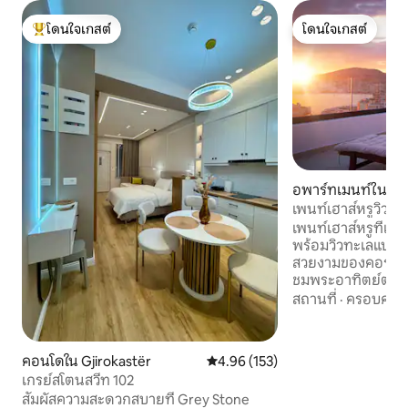
โดนใจเกสต์
โดนใจเกสต์
โดนใจเกสต์ที่สุด
โดนใจเกสต์
อพาร์ทเมนท์ใน Sa
เพนท์เฮาส์หรูวิวทะ
โรงรถ
เพนท์เฮาส์หรูที่เพิ่
พร้อมวิวทะเลแบบพ
สวยงามของคอร์ฟูแ
ชมพระอาทิตย์ตกขนา
เล่นกลางแจ้ง เตีย
สถานที่
·
ครอบครัว
แจ้ง เฉลียง และโต๊ะ
ตกแต่งภายในที่ทัน
140 ตร.ม. พร้อม 3 
คอนโดใน Gjirokastër
คะแนนเฉลี่ย 4.96 จาก 5, 153 รีวิว
4.96 (153)
พักสูงสุด 8 คน Wi-
เกรย์สโตนสวีท 102
สมาร์ททีวี เครื่อง
สัมผัสความสะดวกสบายที่ Grey Stone
ที่จอดรถในโรงรถฟรี ทำเลที่ตั้งดีเยี่ยม อ