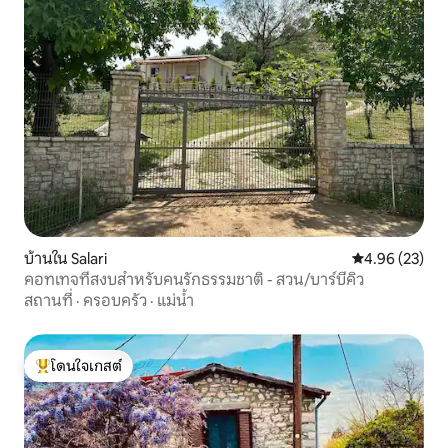
บ้านใน Salari
คะแนนเฉลี่ย 4.
4.96 (23)
คอทเทจที่สงบสำหรับคนรักธรรมชาติ - สวน/บาร์บีคิว
สถานที่
·
ครอบครัว
·
แม่น้ำ
โดนใจเกสต์
โดนใจเกสต์ที่สุด