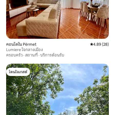
คอนโดใน Përmet
คะแนนเฉลี่ย 4.
4.89 (28)
Lumiere ใจกลางเมือง
ครอบครัว
·
สถานที่
·
บริการต้อนรับ
โดนใจเกสต์
โดนใจเกสต์