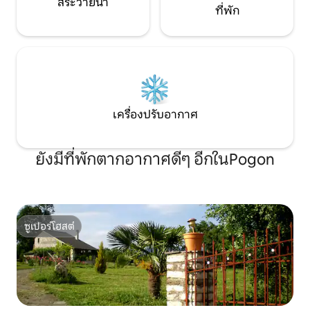
สระว่ายน้ำ
ที่พัก
เครื่องปรับอากาศ
ยังมีที่พักตากอากาศดีๆ อีกในPogon
ซูเปอร์โฮสต์
ซูเปอร์โฮสต์