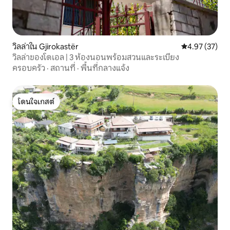
วิลล่าใน Gjirokastër
คะแนนเฉลี่ย 4.
4.97 (37)
วิลล่าของโดเอล | 3 ห้องนอนพร้อมสวนและระเบียง
ครอบครัว
·
สถานที่
·
พื้นที่กลางแจ้ง
โดนใจเกสต์
โดนใจเกสต์