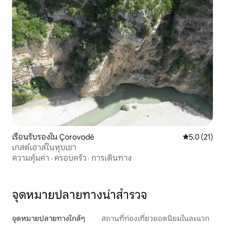
เรือนรับรองใน Çorovodë
คะแนนเฉลี่ย 5
5.0 (21)
เกสต์เฮาส์ในหุบเขา
ความคุ้มค่า
·
ครอบครัว
·
การเดินทาง
จุดหมายปลายทางน่าสำรวจ
จุดหมายปลายทางใกล้ๆ
สถานที่ท่องเที่ยวยอดนิยมในละแวก