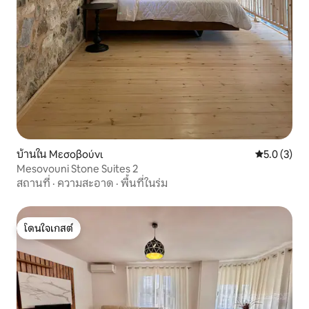
บ้านใน Μεσοβούνι
คะแนนเฉลี่ย 
5.0 (3)
Mesovouni Stone Suites 2
สถานที่
·
ความสะอาด
·
พื้นที่ในร่ม
โดนใจเกสต์
โดนใจเกสต์