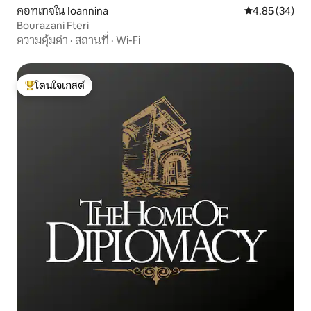
คอทเทจใน Ioannina
คะแนนเฉลี่ย 4.
4.85 (34)
Bourazani Fteri
ความคุ้มค่า
·
สถานที่
·
Wi-Fi
โดนใจเกสต์
โดนใจเกสต์ที่สุด