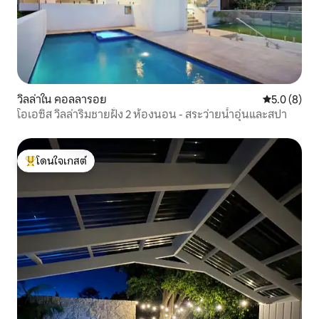
วิลล่าใน คอลลารอย
คะแนนเฉลี่ย 
5.0 (8)
โอเอซิส วิลล่าริมชายฝั่ง 2 ห้องนอน - สระว่ายน้ำอุ่นและสปา
โดนใจเกสต์
โดนใจเกสต์ที่สุด