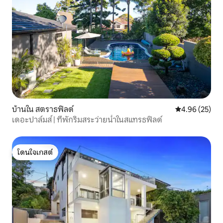
บ้านใน สตราธฟิลด์
คะแนนเฉลี่ย 4.
4.96 (25)
เดอะปาล์มส์ | ที่พักริมสระว่ายน้ำในสแทรธฟิลด์
โดนใจเกสต์
โดนใจเกสต์