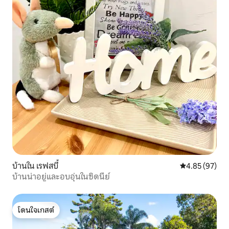
บ้านใน เรฟสบี้
คะแนนเฉลี่ย 4.
4.85 (97)
บ้านน่าอยู่และอบอุ่นในซิดนีย์
โดนใจเกสต์
โดนใจเกสต์