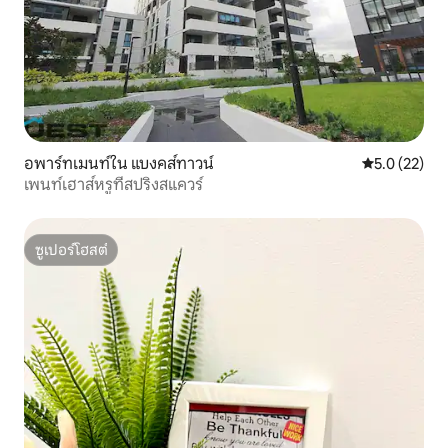
อพาร์ทเมนท์ใน แบงคส์ทาวน์
คะแนนเฉลี่ย 5
5.0 (22)
เพนท์เฮาส์หรูที่สปริงสแควร์
ซูเปอร์โฮสต์
ซูเปอร์โฮสต์