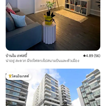
บ้านใน เรฟสบี้
คะแนนเฉลี่ย 4.
4.89 (56)
น่าอยู่ สะดวก มีรถไฟตรงไปสนามบินและตัวเมือง
โดนใจเกสต์
โดนใจเกสต์ที่สุด