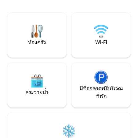
ผลิตภัณฑ์ออร์แกนิกและผลไม้สดพร้อม
Falkes Reserve ทำเลที่ตั้งดีเยี่ยมใช้เวลา
อาหารเช้า โปรดแจ้งให้เราทราบหากปราศ
เดิน 10 นาทีไปยังแ
จากกลูเตนหรือแลคโตส หมายเหตุ: สถาน
ไปยังรถบัสถนนสายหลัก เครื่องป
ที่พักผ่อนสำหรับผู้ใหญ่เท่านั้นไม่มีเด็กหรือ
ในเลานจ์/ห้องรับ
สัตว์เลี้ยง
พัดลมเพดานในห้องนอน โปร
ปาร์ตี้
ห้องครัว
Wi-Fi
มีที่จอดรถฟรีบริเวณ
สระว่ายน้ำ
ที่พัก