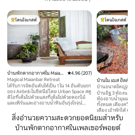
โดนใจเกสต์
โดนใจเกสต์
โดนใจเกสต์ที่สุด
โดนใจเกสต์ที่สุด
บ้านพักตากอากาศใน Maian
คะแนนเฉลี่ย 4.96 จาก 5, 207 รีวิว
4.96 (207)
bar
Magical Maianbar Retreat
บ้านใน แบส ฮิลล์
ได้รับการจัดอันดับให้เป็น 1 ใน 14 อันดับแรก
บ้านขนาดใหญ่สามห
ของ Airbnb ในซิดนีย์โดย Urban Space สตู
ผู้คนและสัตว์เลี้ยง
บ้านอิฐ 3 ห้องนอนกว้างขวา
ดิโอที่เต็มไปด้วยแสงที่เต็มไปด้วยดอกไม้
ห้องอาบน้ำมุมและ
และเฟิร์นและอ่างอาบน้ำหินอันรุ่งโรจน์
ทั้งหมด เตียงควีนไซส์ 2 เตียงเตียงเดี่ยว 2
สำหรับสองคน เปิดสู่สวนกว้างขวางที่มีทาง
เตียง เข้าพักได้ 6 คนอย่างสะดวกสบาย
เข้าชายหาดจากประตูสวน สิ่งของจำเป็น
ยินดีต้อนรับสัตว์เลี
สิ่งอำนวยความสะดวกยอดนิยมสำหรับ
ทั้งหมด: ห้องน้ำในตัวครัวขนาดเล็กรวมถึง
รอบบ้าน ที่จอดรถบนถนนสำหรับ 2 คันเดิน
ไมโครเวฟเครื่องปิ้งขนมปังเครื่องชงกาแฟ
บ้านพักตากอากาศในเพลเซอร์พอยต์
1 นาทีถึง Crest Par
และเหยือก บาร์บีคิวและแก๊สที่อยู่ติดกัน
Sporting Complex