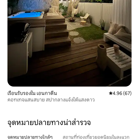
เรือนรับรองใน เอนกาดีน
คะแนนเฉลี่ย 4.
4.96 (67)
คอทเทจแสนสบาย สปากลางแจ้งใต้แสงดาว
จุดหมายปลายทางน่าสำรวจ
จุดหมายปลายทางใกล้ๆ
สถานที่ท่องเที่ยวยอดนิยมในละแวก