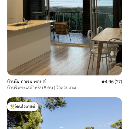
บ้านใน ทาเรน พอยต์
คะแนนเฉลี่ย 4.
4.96 (27)
บ้านริมทะเลสำหรับ 8 คน | วิวสวยงาม
โดนใจเกสต์
โดนใจเกสต์ที่สุด