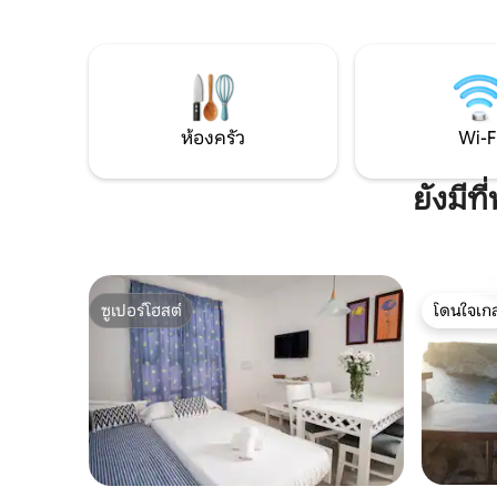
ทเมนท์ที่
สำหรับ 6 คน มีระเบียงส่วนตัว 3 ระเบียง
ท่าเรือที่
สำหรับอาหารเช้าท่ามกลางแสงแดดและ
อาหารใน C
พระอาทิตย์ตกที่น่าจดจำ เข้าถึงทะเลได้
ชายหาดที่
โดยตรง เล่นแพดเดิลเซิร์ฟ และจิตวิญญาณ
ว่ายน้ำขน
เมดิเตอร์เรเนียนที่แท้จริง เป็นสถานที่ที่จะ
มัน!!
ตัดการเชื่อมต่อ
ห้องครัว
Wi-F
ยังมีท
ซูเปอร์โฮสต์
โดนใจเกส
ซูเปอร์โฮสต์
โดนใจเกส