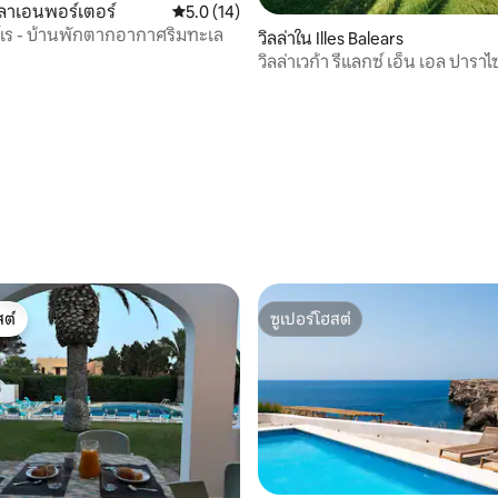
ลาเอนพอร์เตอร์
คะแนนเฉลี่ย 5.0 จาก 5, 14 รีวิว
5.0 (14)
61 รีวิว
เร - บ้านพักตากอากาศริมทะเล
วิลล่าใน Illes Balears
วิลล่าเวก้า รีแลกซ์ เอ็น เอล ปาราไ
ต์
ซูเปอร์โฮสต์
ต์
ซูเปอร์โฮสต์