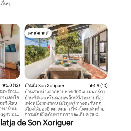
อื่นๆ
บ้านพักต
โดนใจเกสต์
ซูเปอร์โ
guer
ความรู้สึ
โดนใจเกสต์
ซูเปอร์โ
อพาร์ทเมนท
ไม่มีเพื่
พักผ่อนอย
พร้อมเตีย
เล่น-รับป
อากาศด้ว
ครัน ห้อง
สำหรับรับป
คะแนนเฉลี่ย 5.0 จาก 5, 12 รีวิว
5.0 (12)
บ้านใน Son Xoriguer
คะแนนเฉลี่ย 4.9 จาก 5,
4.9 (10)
อยู่ห่างจ
งามพร้อม
บ้านสวยห่างจากชายหาด 100 ม. เมนอร์กา
3 นาทีโดย
มทะเลหรือ
บ้านที่มีเสน่ห์ในคอมเพล็กซ์ที่สวยงามที่สุด
เปอร์มาร์
ที่เงียบ
แห่งหนึ่งของซอน โซริกูเอร์ ทางตะวันตก
จำเป็นทั
เฉียงใต้ของซิวตาเดลลา ที่พักโดดเด่นด้วย
แปลงความ
ความใกล้ชิดกับหาดทรายละเอียด (100
รั้งต่อไป
เมตร) และน้ำทะเลใสสะอาด มีความเงียบ
tja de Son Xoriguer
สงบและเป็นส่วนตัว มีระเบียงพร้อม
นแห่งนี้