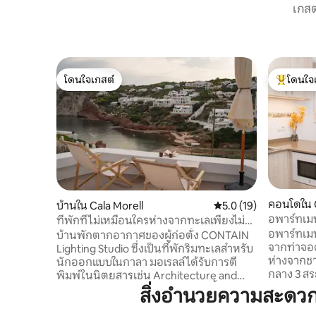
เกสต
โดนใจเกสต์
โดนใจ
โดนใจเกสต์
โดนใจเกสต
คอนโดใน C
บ้านใน Cala Morell
คะแนนเฉลี่ย 5.0 จาก 5,
5.0 (19)
ca
อพาร์ทเมน
ที่พักที่ไม่เหมือนใครห่างจากทะเลเพียงไม่กี่
พิเศษ
เมตรในเมนอร์กา
อพาร์ทเมน
บ้านพักตากอากาศของผู้ก่อตั้ง CONTAIN
จากท่าจอด
Lighting Studio ซึ่งเป็นที่พักริมทะเลสำหรับ
ห่างจากชา
นักออกแบบในกาลา มอเรลล์ ได้รับการตี
กลาง 3 สระ
พิมพ์ในนิตยสารเช่น Architecture and
ครอบครัวตั
Design ได้รับการปรับปรุงใหม่ในปีนี้ด้วยวัสดุ
สิ่งอำนวยความสะดวก
ขนาดเล็กท
คุณภาพสูงสุดและให้ความสนใจเป็นพิเศษ
ว่าการเข้าพ
กับแสงและรายละเอียด ห่างจากน้ำไม่กี่ก้าว