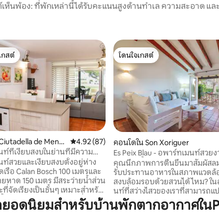
์เห็นพ้อง: ที่พักเหล่านี้ได้รับคะแนนสูงด้านทำเล ความสะอาด และ
เกสต์
โดนใจเกสต์
์ที่สุด
โดนใจเกสต์
iutadella de Menor
คะแนนเฉลี่ย 4.92 จาก 5, 87 รีวิว
4.92 (87)
 19 รีวิว
คอนโดใน Son Xoriguer
ท์ที่เงียบสงบในย่านที่มีความ
Es Peix Blau - อพาร์ทเมนท์สวย
สระว่ายน้ำ
ท์สวยและเงียบสงบตั้งอยู่ห่าง
คุณนึกภาพการตื่นขึ้นมาสัมผัสล
เรือ Calan Bosch 100 เมตรและ
รับประทานอาหารในสภาพแวดล้อม
ยหาด 150 เมตร มีสระว่ายน้ำส่วน
สงบล้อมรอบด้วยสวนได้ไหม? ในอพาร์ทเม
ที่จัดเรียงเป็นชั้นๆ เหมาะสำหรับ
นท์ที่สว่างไสวของเราที่สามารถ
้งอยู่ในคอมเพล็กซ์ท่องเที่ยว
ฝันให้เป็นรูปถ่ายของการเดินทางค
ยอดนิยมสำหรับบ้านพักตากอากาศในPla
ี่มีกฎของชุมชนเพื่อให้แน่ใจ
ของคุณได้ ปล่อยให้ตัวเองหลงใหลไปกับ
ักเงียบสงบและน่ารื่นรมย์ อพาร์
ความมหัศจรรย์ของบ้าน 2 ห้องนอ