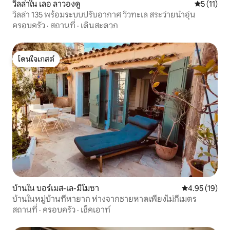
วิลล่าใน เลอ ลาวองดู
คะแนนเฉลี่ย
5 (11)
วิลล่า 135 พร้อมระบบปรับอากาศ วิวทะเล สระว่ายน้ำอุ่น
ครอบครัว
·
สถานที่
·
เดินสะดวก
โดนใจเกสต์
โดนใจเกสต์
บ้านใน บอร์เมส-เล-มิโมซา
คะแนนเฉลี่ย 4.
4.95 (19)
บ้านในหมู่บ้านที่หายาก ห่างจากชายหาดเพียงไม่กี่เมตร
สถานที่
·
ครอบครัว
·
เช็คเอาท์