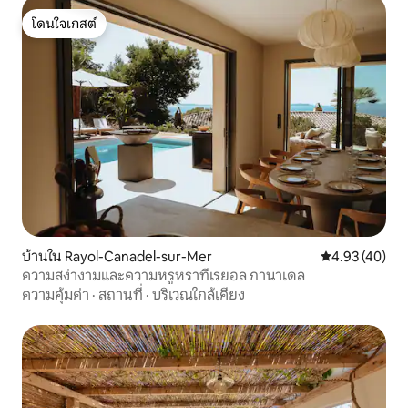
โดนใจเกสต์
โดนใจเกสต์
บ้านใน Rayol-Canadel-sur-Mer
คะแนนเฉลี่ย 4.
4.93 (40)
ความสง่างามและความหรูหราที่เรยอล กานาเดล
ความคุ้มค่า
·
สถานที่
·
บริเวณใกล้เคียง