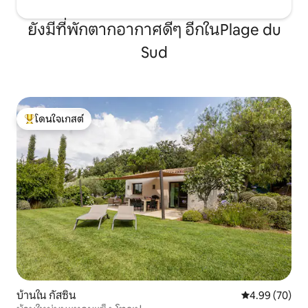
ยังมีที่พักตากอากาศดีๆ อีกในPlage du
Sud
โดนใจเกสต์
โดนใจเกสต์ที่สุด
บ้านใน กัสซิน
คะแนนเฉลี่ย 4.
4.99 (70)