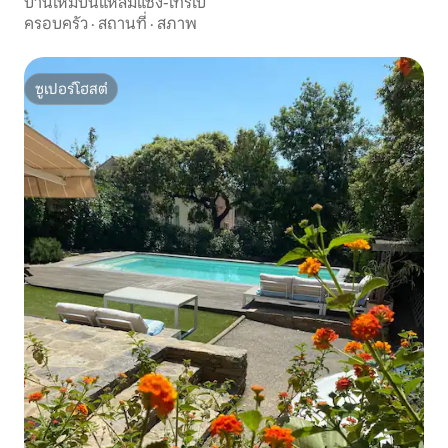
บ้านใหม่บนแหลมแซ็ง-โทรเป
ครอบครัว
·
สถานที่
·
สภาพ
ซูเปอร์โฮสต์
ซูเปอร์โฮสต์