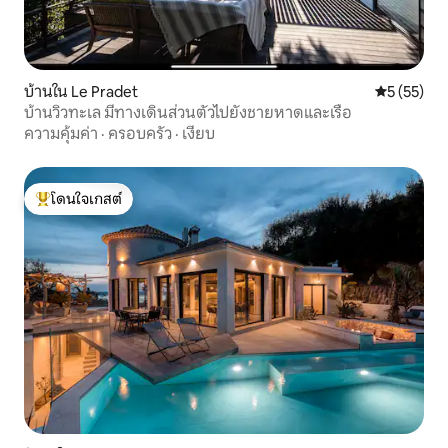
บ้านใน Le Pradet
คะแนนเฉลี่ย
5 (55)
บ้านวิวทะเล มีทางเดินส่วนตัวไปยังชายหาดและเรือ
ความคุ้มค่า
·
ครอบครัว
·
เงียบ
โดนใจเกสต์
โดนใจเกสต์ที่สุด