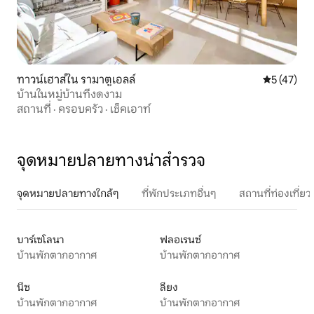
ทาวน์เฮาส์ใน รามาตูเอลล์
คะแนนเฉลี่ย
5 (47)
บ้านในหมู่บ้านที่งดงาม
สถานที่
·
ครอบครัว
·
เช็คเอาท์
จุดหมายปลายทางน่าสำรวจ
จุดหมายปลายทางใกล้ๆ
ที่พักประเภทอื่นๆ
สถานที่ท่องเที่
บาร์เซโลนา
ฟลอเรนซ์
บ้านพักตากอากาศ
บ้านพักตากอากาศ
นีซ
ลียง
บ้านพักตากอากาศ
บ้านพักตากอากาศ