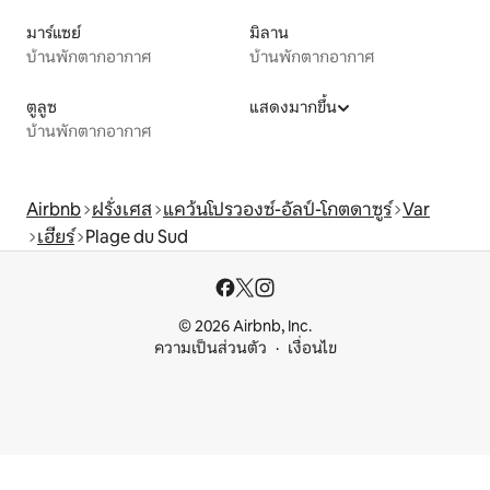
มาร์แซย์
มิลาน
บ้านพักตากอากาศ
บ้านพักตากอากาศ
ตูลูซ
แสดงมากขึ้น
บ้านพักตากอากาศ
Airbnb
ฝรั่งเศส
แคว้นโปรวองซ์-อัลป์-โกตดาซูร์
Var
เฮียร์
Plage du Sud
© 2026 Airbnb, Inc.
ความเป็นส่วนตัว
เงื่อนไข