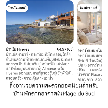
โดนใจเกสต์
โดนใจเกสต์
โดนใจเกสต์
โดนใจเกสต์
บ้านใน Hyères
คะแนนเฉลี่ย 4.97 จาก 5, 65 รีวิว
4.97 (65)
อพาร์ทเมนท์ใน Sai
บ้านอัลมานาร์ - กระท่อมที่มีทะเลอยู่ใกล้ๆ
อพาร์ตเมนต์เพลส เ
ค้นพบสถานที่พักผ่อนอันเงียบสงบริมทะเล
ที่พักที่ “โดนใจผู้เ
ของเรา! ยินดีต้อนรับสู่เคบินที่มีเสน่ห์ของ
เปซ ✨ อพาร์ทเมนท์ที่สวยงามและมีเครื่อง
เราที่ตั้งอยู่บนชายหาด Almanarre ใน
ปรับอากาศแห่งนี้ตั้
Hyères ออกแบบมาเพื่อรองรับผู้เข้าพักได้
ห่างจาก Place des L
สูงสุด 6 คนเราได้สร้างขึ้นด้วยหัวใจซึ่งเป็น
ครอบครัว
·
ความคุ้มค่า
·
แม่น้ำ
เหมาะสำหรับการเข
ครอบครัว
·
สถานที่
ที่พักที่ผสมผสานความสะดวกสบายและ
เพื่อนฝูง ห้องนั่งเล่นที่สว่าง ห้องครัวแบบ
สิ่งอำนวยความสะดวกยอดนิยมสำหรับ
ความเป็นตัวตนที่แท้จริงมอบประสบการณ์
เปิดพร้อมอุปกรณ์ค
ที่ดีในระยะเดินถึงน้ำ คุณจะตื่นขึ้นมาด้วย
บ้านพักตากอากาศในPlage du Sud
สะดวกสบายพร้อมเค
คลื่นที่ซัดเข้ามาอย่างนุ่มนวลพร้อมที่จะ
อาบน้ำฝักบัวแบบวอล
เพลิดเพลินไปกับวันที่มีแสงแดด:) The plus:
และการตกแต่งที่มีรส
direct access to the water at the bottom
ต้องการสำหรับการเข้าพ