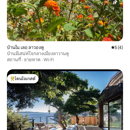
บ้านใน เลอ ลาวองดู
คะแนนเฉลี่
5 (4)
บ้านมีเสน่ห์ใจกลางเมืองลาวานดู
สถานที่
·
ชายหาด
·
Wi-Fi
โดนใจเกสต์
โดนใจเกสต์ที่สุด