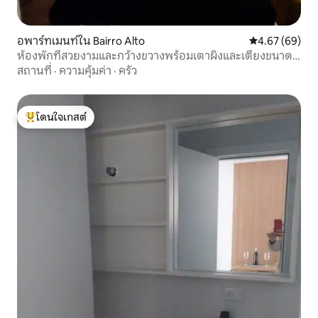
อพาร์ทเมนท์ใน Bairro Alto
คะแนนเฉลี่ย 4.
4.67 (69)
ห้องพักที่สวยงามและกว้างขวางพร้อมเตาผิงและเตียงขนาด
คิงไซส์พิเศษ
สถานที่
·
ความคุ้มค่า
·
ครัว
โดนใจเกสต์
โดนใจเกสต์ที่สุด