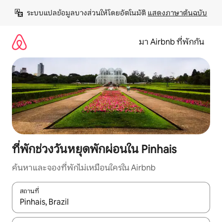
ข้าม
ระบบแปลข้อมูลบางส่วนให้โดยอัตโนมัติ 
แสดงภาษาต้นฉบับ
ไป
ยัง
เนื้อหา
มา Airbnb ที่พักกัน
ที่พักช่วงวันหยุดพักผ่อนใน Pinhais
ค้นหาและจองที่พักไม่เหมือนใครใน Airbnb
สถานที่
ใช้ลูกศรขึ้นลง หรือใช้การสัมผัสหรือปัด เพื่อสำรวจผลการค้นหา