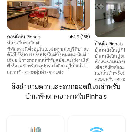
คอนโดใน Pinhais
คะแนนเฉลี่ย 4.9 จาก 5, 155 รีวิว
4.9 (155)
ห้องสวีทเรกวินต์
บ้านใน Pinhais
ที่พักแห่งนี้ตั้งอยู่ในเขตมหานครกูรีตีบา สตู
บ้านหลังใหญ่ที่มี 3 
ดิโอได้รับการปรับปรุงใหม่ทั้งหมดและใหม่
น้ำ และเตาบาร์บีคิว
บ้านหลังใหญ่ขนาด 285 ม.² *
เอี่ยม มีการออกแบบที่ทันสมัยและใช้งานได้
ห้องพร้อมห้องน้ำส่วนตัว: * 
ดี ห้องครัวพร้อมอุปกรณ์ เตียงควีนไซส์ สมา
เตียงคิงไซส์และสมาร์ท
ร์ททีวี 43" โรงจอดรถแบบหมุน (ขึ้นอยู่กับ
สถานที่
·
ความคุ้มค่า
·
ตกแต่ง
นอนในตัวพร้อมเตียง
สถานะว่าง) แผนกต้อนรับ 24 ชั่วโมงทุกวัน
ภายในบ้าน * ห้องสวีทชั้นล่างพร้อมเตียงคู่
ครอบครัว
·
ความคุ้
ห้องออกกำลังกาย ร้านอาหาร* อยู่ที่ชั้น
และทีวี * ห้องนอนอีก 1 ห้องที่ชั้นล่างพร้อม:
สิ่งอำนวยความสะดวกยอดนิยมสำหรับ
ล่าง มีการค้าที่หลากหลายมากในบริเวณ
* เตียงคู่ 1 เตียง * เตียงเดี่ยว 1 หลัง บ้านหลัง
โดยรอบ ทำเลใจกลางเมือง ใกล้กับโรงยิม
บ้านพักตากอากาศในPinhais
นี้มี: * 5 เตียง * ห้องน้ำ 5 ห้อง * นอนได้สูงสุด
Tarumã, สวนพฤกษศาสตร์, Expotrade,
11 คน (ใช้เตียงโซฟา) * ห้องครัวเต็มรูปแบ
Carrefour, Jockey Plaza ห่างจากกูรีตีบา
สระว่ายน้ำขนาด 7x3
20 นาทีและห่างจากสนามบิน 30 นาที เรามี
เตา BBQ 40 ตร.ม. *
ห้องพักอื่นๆ ในอาคารเดียวกัน *แยกต่าง
สูงสุด 8 คัน
หาก