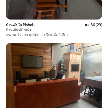
บ้านเล็กใน Pinhais
คะแนนเฉลี่ย 4.
4.86 (29)
บ้านสไตล์คิทเน็ท
ครอบครัว
·
ความคุ้มค่า
·
บริเวณใกล้เคียง