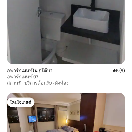
อพาร์ทเมนท์ใน กูรีตีบา
คะแนนเฉลี่
5 (9)
อพาร์ทเมนท์ 07
สถานที่
·
บริการต้อนรับ
·
ผังห้อง
โดนใจเกสต์
โดนใจเกสต์