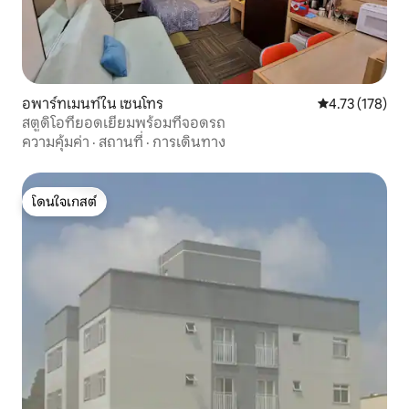
อพาร์ทเมนท์ใน เซนโทร
คะแนนเฉลี่ย 4.7
4.73 (178)
สตูดิโอที่ยอดเยี่ยมพร้อมที่จอดรถ
ความคุ้มค่า
·
สถานที่
·
การเดินทาง
โดนใจเกสต์
โดนใจเกสต์