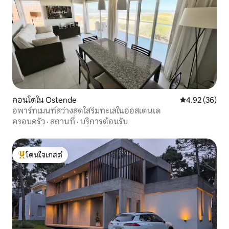
คอนโดใน Ostende
คะแนนเฉลี่ย 4.
4.92 (36)
อพาร์ทเมนท์สว่างสดใสริมทะเลในออสเตนเด
ครอบครัว
·
สถานที่
·
บริการต้อนรับ
โดนใจเกสต์
โดนใจเกสต์ที่สุด