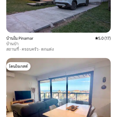
บ้านใน Pinamar
คะแนนเฉลี่ย 5
5.0 (17)
บ้านป่า
สถานที่
·
ครอบครัว
·
ตกแต่ง
โดนใจเกสต์
โดนใจเกสต์