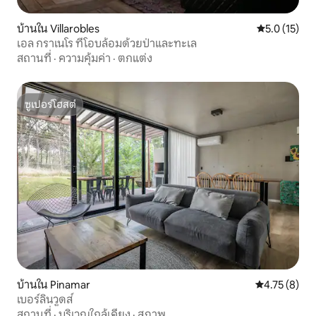
บ้านใน Villarobles
คะแนนเฉลี่ย 5
5.0 (15)
เอล กราเนโร ที่โอบล้อมด้วยป่าและทะเล
สถานที่
·
ความคุ้มค่า
·
ตกแต่ง
ซูเปอร์โฮสต์
ซูเปอร์โฮสต์
บ้านใน Pinamar
คะแนนเฉลี่ย 4
4.75 (8)
เบอร์ลินวูดส์
สถานที่
·
บริเวณใกล้เคียง
·
สภาพ