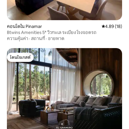
คอนโดใน Pinamar
คะแนนเฉลี่ย 4.
4.89 (18)
Btwins Amenities 5* วิวทะเล ระเบียง โรงจอดรถ
ความคุ้มค่า
·
สถานที่
·
ชายหาด
โดนใจเกสต์
โดนใจเกสต์