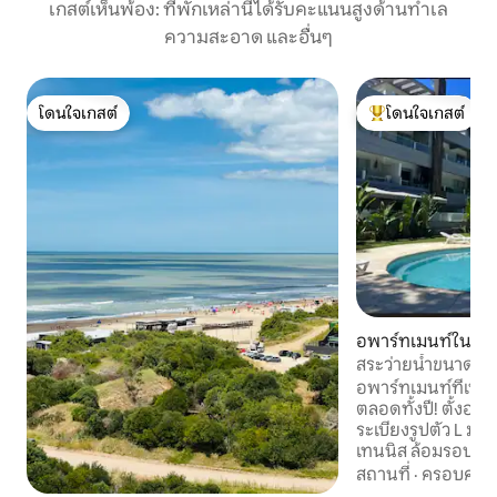
เกสต์เห็นพ้อง: ที่พักเหล่านี้ได้รับคะแนนสูงด้านทำเล
ความสะอาด และอื่นๆ
โดนใจเกสต์
โดนใจเกสต์
โดนใจเกสต์
โดนใจเกสต์ที่สุด
อพาร์ทเมนท์ใน Pi
สระว่ายน้ำขนาดให
อพาร์ทเมนท์ที่เหม
ตลอดทั้งปี! ตั้งอยู่
ระเบียงรูปตัว L ม
เทนนิส ล้อมรอบด้ว
เก 150 เมตร และห่า
สถานที่
·
ครอบครัว
ต้นของใจกลางเมือง 500 เม