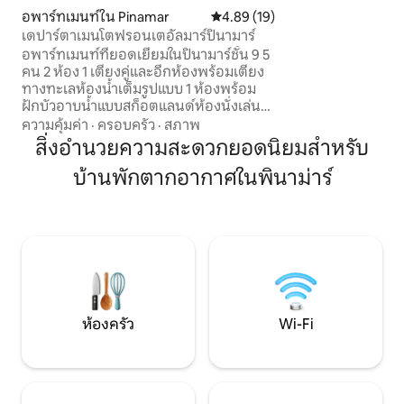
Wi-Fi เครื่องปรับอา
อพาร์ทเมนท์ใน Pinamar
คะแนนเฉลี่ย 4.89 จาก 5, 19 รีวิว
4.89 (19)
ว่ายน้ำกลางแจ้ง (น้ำ
เดปาร์ตาเมนโตฟรอนเตอัลมาร์ปินามาร์
ร่ม) จากุซซี่ ซาวน
อพาร์ทเมนท์ที่ยอดเยี่ยมในปินามาร์ชั้น 9 5
กาย และเตาปิ้งย่า
คน 2 ห้อง 1 เตียงคู่และอีกห้องพร้อมเตียง
สอบวันที่เปิดสระว่าย
ทางทะเลห้องน้ำเต็มรูปแบบ 1 ห้องพร้อม
ฝักบัวอาบน้ำแบบสก็อตแลนด์ห้องนั่งเล่น
พร้อมทีวีเอสมาร์ทขนาด 55 ฟุตห้องครัว
ความคุ้มค่า
·
ครอบครัว
·
สภาพ
พร้อมไมโครเวฟตู้เย็นตู้แช่แข็งเครื่องปิ้ง
สิ่งอำนวยความสะดวกยอดนิยมสำหรับ
ขนมปังเครื่องชงกาแฟ วิวมหาสมุทรและ
บ้านพักตากอากาศในพินาม่าร์
พระอาทิตย์ตกที่น่าตื่นตาตื่นใจ ห้องรับ
ประทานอาหารขนาดใหญ่พร้อมเตาย่าง
และบาร์ส่วนตัว Wi-Fi Coachera อพาร์ทเม
นท์ที่ไม่เหมือนใครสำหรับการเข้าพักในฝัน
ของคุณ Reciclado a nuevo. ไม่ใช่กลุ่มคน
หนุ่มสาว ห้ามเลี้ยงสัตว์ เราจะคืนเงินมัดจำ
15% เมื่อสิ้นสุดการเข้าพักของคุณ มี
ผ้าปูที่นอน
ห้องครัว
Wi-Fi