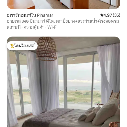
อพาร์ทเมนท์ใน Pinamar
คะแนนเฉลี่ย 4.
4.97 (35)
อายเรส เดอ ปินามาร์ ดีโต. เตาปิ้งย่าง+สระว่ายน้ำ+โรงจอดรถ
สถานที่
·
ความคุ้มค่า
·
Wi-Fi
โดนใจเกสต์
โดนใจเกสต์ที่สุด